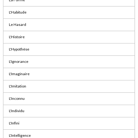
L'Habitude
Le Hasard
L'Histoire
L'Hypothèse
L'Ignorance
L'Imaginaire
L'Imitation
L'Inconnu
L'Individu
L'Infini
L'Intelligence