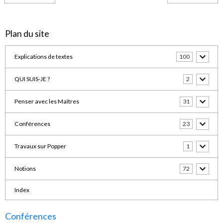
Plan du site
Explications de textes
100
QUI SUIS-JE ?
2
Penser avec les Maîtres
31
Conférences
23
Travaux sur Popper
1
Notions
72
Index
Conférences