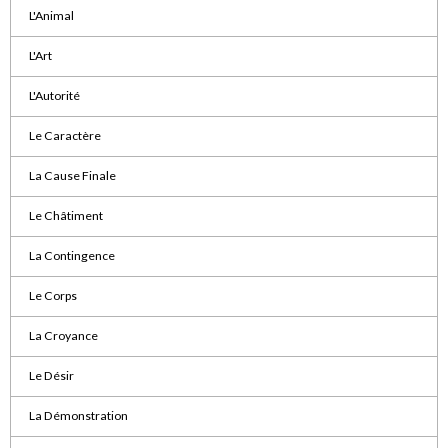
L'Animal
L'Art
L'Autorité
Le Caractère
La Cause Finale
Le Châtiment
La Contingence
Le Corps
La Croyance
Le Désir
La Démonstration