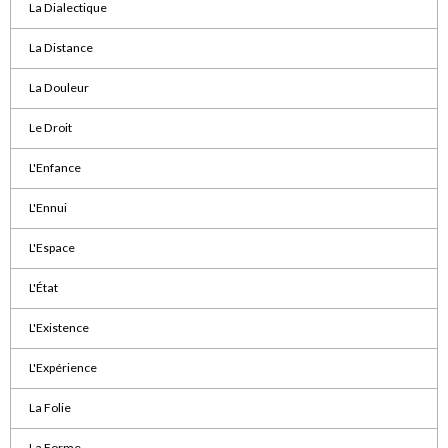
La Dialectique
La Distance
La Douleur
Le Droit
L'Enfance
L'Ennui
L'Espace
L'État
L'Existence
L'Expérience
La Folie
La Forme