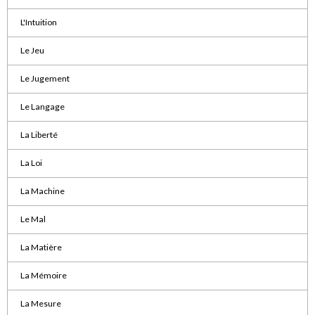
L'Intuition
Le Jeu
Le Jugement
Le Langage
La Liberté
La Loi
La Machine
Le Mal
La Matière
La Mémoire
La Mesure