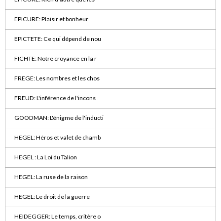
EPICURE: Plaisir et bonheur
EPICTETE: Ce qui dépend de nou
FICHTE: Notre croyance en la r
FREGE: Les nombres et les chos
FREUD: L'inférence de l'incons
GOODMAN: L'énigme de l'inducti
HEGEL: Héros et valet de chamb
HEGEL : La Loi du Talion
HEGEL: La ruse de la raison
HEGEL: Le droit de la guerre
HEIDEGGER: Le temps, critère o