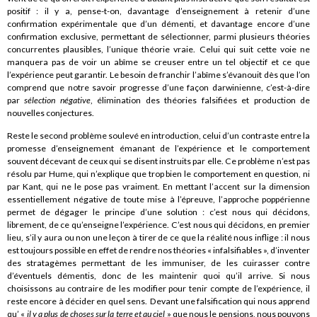
positif : il y a, pense-t-on, davantage d’enseignement à retenir d’une
confirmation expérimentale que d’un démenti, et davantage encore d’une
confirmation exclusive, permettant de sélectionner, parmi plusieurs théories
concurrentes plausibles, l’unique théorie vraie. Celui qui suit cette voie ne
manquera pas de voir un abîme se creuser entre un tel objectif et ce que
l’expérience peut garantir. Le besoin de franchir l’abîme s’évanouit dès que l’on
comprend que notre savoir progresse d’une façon darwinienne, c’est-à-dire
par
sélection négative
, élimination des théories falsifiées et production de
nouvelles conjectures.
Reste le second problème soulevé en introduction, celui d’un contraste entre la
promesse d’enseignement émanant de l’expérience et le comportement
souvent décevant de ceux qui se disent instruits par elle. Ce problème n’est pas
résolu par Hume, qui n’explique que trop bien le comportement en question, ni
par Kant, qui ne le pose pas vraiment. En mettant l’accent sur la dimension
essentiellement négative de toute mise à l’épreuve, l’approche poppérienne
permet de dégager le principe d’une solution : c’est nous qui décidons,
librement, de ce qu’enseigne l’expérience. C’est nous qui décidons, en premier
lieu, s’il y aura ou non une leçon à tirer de ce que la réalité nous inflige : il nous
est toujours possible en effet de rendre nos théories « infalsifiables », d’inventer
des stratagèmes permettant de les immuniser, de les cuirasser contre
d’éventuels démentis, donc de les maintenir quoi qu’il arrive. Si nous
choisissons au contraire de les modifier pour tenir compte de l’expérience, il
reste encore à décider en quel sens. Devant une falsification qui nous apprend
qu’ «
il y a plus de choses sur la terre et au ciel
» que nous le pensions, nous pouvons