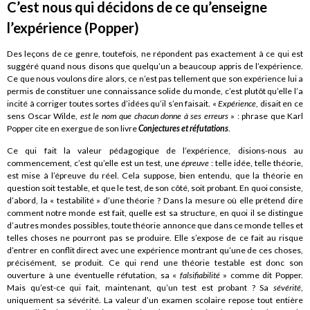
C’est nous qui décidons de ce qu’enseigne
l’expérience (Popper)
Des leçons de ce genre, toutefois, ne répondent pas exactement à ce qui est
suggéré quand nous disons que quelqu’un a beaucoup appris de l’expérience.
Ce que nous voulons dire alors, ce n’est pas tellement que son expérience lui a
permis de constituer une connaissance solide du monde, c’est plutôt qu’elle l’a
incité à corriger toutes sortes d’idées qu’il s’en faisait. «
Expérience
, disait en ce
sens Oscar Wilde,
est le nom que chacun donne à ses erreurs
» : phrase que Karl
Popper cite en exergue de son livre
Conjectures et réfutations
.
Ce qui fait la valeur pédagogique de l’expérience, disions-nous au
commencement, c’est qu’elle est un test, une
épreuve
: telle idée, telle théorie,
est mise à l’épreuve du réel. Cela suppose, bien entendu, que la théorie en
question soit testable, et que le test, de son côté, soit probant. En quoi consiste,
d’abord, la « testabilité » d’une théorie ? Dans la mesure où elle prétend dire
comment notre monde est fait, quelle est sa structure, en quoi il se distingue
d’autres mondes possibles, toute théorie annonce que dans ce monde telles et
telles choses ne pourront pas se produire. Elle s’expose de ce fait au risque
d’entrer en conflit direct avec une expérience montrant qu’une de ces choses,
précisément, se produit. Ce qui rend une théorie testable est donc son
ouverture à une éventuelle réfutation, sa «
falsifiabilité
» comme dit Popper.
Mais qu’est-ce qui fait, maintenant, qu’un test est probant ? Sa
sévérité
,
uniquement sa sévérité. La valeur d’un examen scolaire repose tout entière