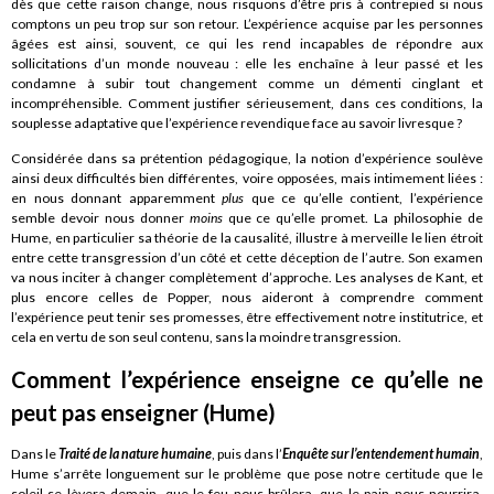
dès que cette raison change, nous risquons d’être pris à contrepied si nous
comptons un peu trop sur son retour. L’expérience acquise par les personnes
âgées est ainsi, souvent, ce qui les rend incapables de répondre aux
sollicitations d’un monde nouveau : elle les enchaîne à leur passé et les
condamne à subir tout changement comme un démenti cinglant et
incompréhensible. Comment justifier sérieusement, dans ces conditions, la
souplesse adaptative que l’expérience revendique face au savoir livresque ?
Considérée dans sa prétention pédagogique, la notion d’expérience soulève
ainsi deux difficultés bien différentes, voire opposées, mais intimement liées :
en nous donnant apparemment
plus
que ce qu’elle contient, l’expérience
semble devoir nous donner
moins
que ce qu’elle promet. La philosophie de
Hume, en particulier sa théorie de la causalité, illustre à merveille le lien étroit
entre cette transgression d’un côté et cette déception de l’autre. Son examen
va nous inciter à changer complètement d’approche. Les analyses de Kant, et
plus encore celles de Popper, nous aideront à comprendre comment
l’expérience peut tenir ses promesses, être effectivement notre institutrice, et
cela en vertu de son seul contenu, sans la moindre transgression.
Comment l’expérience enseigne ce qu’elle ne
peut pas enseigner (Hume)
Dans le
Traité de la nature humaine
, puis dans l’
Enquête sur l’entendement humain
,
Hume s’arrête longuement sur le problème que pose notre certitude que le
soleil se lèvera demain, que le feu nous brûlera, que le pain nous nourrira,