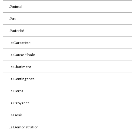
L'Animal
L'Art
L'Autorité
Le Caractère
La Cause Finale
Le Châtiment
La Contingence
Le Corps
La Croyance
Le Désir
La Démonstration