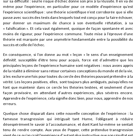
sur sa difficulté : seul le risque d’échec donne son prix à la réussite. Il en va de
même pour l’expérience, en particulier pour ce modèle d’expérience qu’est
l’expérience scientifique : une théorie scientifique n’est corroborée que si elle
passe avec succès des tests dans lesquels tout est conçu pour la faire échouer,
pour donner un maximum de chance à son éventuelle réfutation, à sa
« falsification ». Et cela vaut également, quoique de façon spontanée et avec
moins de rigueur, pour l’expérience commune. Toute mise à l’épreuve d’une
théorie est marquée par une asymétrie fondamentale entre la possibilité du
succès et celle de l’échec.
En conséquence, si l’on donne au mot « leçon » le sens d’un enseignement
définitif, susceptible d’être tenu pour acquis, force est d’admettre que les
principales leçons de l’expérience humaine sont négatives : nous avons appris
de la réalité à éliminer sans retour certaines conceptions du monde et de la vie,
à les exclure une fois pour toutes du cercle des théories pouvant prétendre à la
vérité. Les leçons positives, elles, sont toujours plus ambiguës, puisqu’elles ne
font que maintenir dans ce cercle les théories testées, et seulement d’une
façon provisoire, en attendant d’autres expériences, plus sévères encore.
Apprendre de l’expérience, cela signifie donc bien, pour nous, apprendre de nos
erreurs.
Quelque chose disparaît dans cette nouvelle conception de l’expérience : la
fameuse transgression qui intriguait tant Hume, l’obligeant à réduire
désespérément le savoir à l’accoutumance, et dont Kant lui-même se sentait
tenu de rendre compte. Aux yeux de Popper, cette prétendue transgression
vient de ce qu’on croit l’expérience d’autant plus instructive que son résultat est