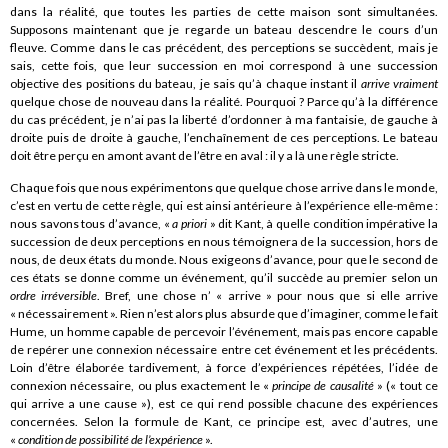
dans la réalité, que toutes les parties de cette maison sont simultanées.
Supposons maintenant que je regarde un bateau descendre le cours d’un
fleuve. Comme dans le cas précédent, des perceptions se succèdent, mais je
sais, cette fois, que leur succession en moi correspond à une succession
objective des positions du bateau, je sais qu’à chaque instant il
arrive vraiment
quelque chose de nouveau dans la réalité. Pourquoi ? Parce qu’à la différence
du cas précédent, je n’ai pas la liberté d’ordonner à ma fantaisie, de gauche à
droite puis de droite à gauche, l’enchaînement de ces perceptions. Le bateau
doit être perçu en amont avant de l’être en aval : il y a là une règle stricte.
Chaque fois que nous expérimentons que quelque chose arrive dans le monde,
c’est en vertu de cette règle, qui est ainsi antérieure à l’expérience elle-même :
nous savons tous d’avance, «
a priori
» dit Kant, à quelle condition impérative la
succession de deux perceptions en nous témoignera de la succession, hors de
nous, de deux états du monde. Nous exigeons d’avance, pour que le second de
ces états se donne comme un événement, qu’il succède au premier selon un
ordre irréversible
. Bref, une chose n’ « arrive » pour nous que si elle arrive
« nécessairement ». Rien n’est alors plus absurde que d’imaginer, comme le fait
Hume, un homme capable de percevoir l’événement, mais pas encore capable
de repérer une connexion nécessaire entre cet événement et les précédents.
Loin d’être élaborée tardivement, à force d’expériences répétées, l’idée de
connexion nécessaire, ou plus exactement le «
principe de causalité
» (« tout ce
qui arrive a une cause »), est ce qui rend possible chacune des expériences
concernées. Selon la formule de Kant, ce principe est, avec d’autres, une
«
condition de possibilité de l’expérience
».