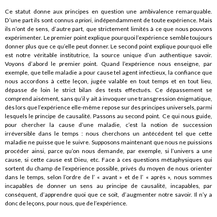
Ce statut donne aux principes en question une ambivalence remarquable.
D’une part ils sont connus
a priori
, indépendamment de toute expérience. Mais
ils n’ont de sens, d’autre part, que strictement limités à ce que nous pouvons
expérimenter. Le premier point explique pourquoi l’expérience semble toujours
donner plus que ce qu’elle peut donner. Le second point explique pourquoi elle
est notre véritable institutrice, la source unique d’un authentique savoir.
Voyons d’abord le premier point. Quand l’expérience nous enseigne, par
exemple, que telle maladie a pour cause tel agent infectieux, la confiance que
nous accordons à cette leçon, jugée valable en tout temps et en tout lieu,
dépasse de loin le strict bilan des tests effectués. Ce dépassement se
comprend aisément, sans qu’il y ait à invoquer une transgression énigmatique,
dès lors que l’expérience elle-même repose sur des principes universels, parmi
lesquels le principe de causalité. Passons au second point. Ce qui nous guide,
pour chercher la cause d’une maladie, c’est la notion de succession
irréversible dans le temps : nous cherchons un antécédent tel que cette
maladie ne puisse que le suivre. Supposons maintenant que nous ne puissions
procéder ainsi, parce qu’on nous demande, par exemple, si l’univers a une
cause, si cette cause est Dieu, etc. Face à ces questions métaphysiques qui
sortent du champ de l’expérience possible, privés du moyen de nous orienter
dans le temps, selon l’ordre de l’ « avant » et de l’ « après », nous sommes
incapables de donner un sens au principe de causalité, incapables, par
conséquent, d’apprendre quoi que ce soit, d’augmenter notre savoir. Il n’y a
donc de leçons, pour nous, que de l’expérience.