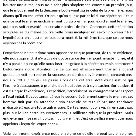
heurter une autre, nous ne disons plus simplement, comme au premier jour,
que le mouvement de la deuxième boule vient après celui de la première, nous
disons qu’il en est l’effet. Or pour qu’on puisse parler ici d’une répétition, il faut
que ce soit le même enchaînement qu’au premier jour, exactement le même,
qui nous soit présenté un certain nombre de fois. Comment cette réédition
scrupuleuse du même pourrait-elle nous inculquer un savoir nouveau ? Par
hypothèse, rien d’autre ne nous sera montré, la millième fois, que ce que nous
voyions dès la première.
L’expérience ne peut donc nous apprendre ce que pourtant, de toute évidence,
elle nous apprend : il n’y a pas de doute sur ce dernier point, insiste Hume, et il
n’y a pas de doute qu’elle nous instruise grâce à la répétition. Mais comment ?
Détournons notre attention de ce qui est effectivement transmis quand
quelqu’un voit se répéter la succession de deux événements, concentrons-
nous plutôt sur ce qui se passe alors dans cet être, doté d’une nature qui
l’incline à
s’accoutumer
, à prendre des habitudes et à s’y attacher. Sur ce plan, il
est clair que l’expérience, la répétition, introduisent un changement par rapport
à l’état initial. S’accoutumant à voir le second événement suivre le premier, cet
homme finit par s’y attendre : son habitude se traduit par une tendance
irrésistible à exclure toute autre issue. Certes, nous l’avons vu, il n’en saura pas
plus, sur le lien entre les événements, la millième fois que la première. Mais
entre-temps il se sera habitué, il aura vieilli, et c’est ce vieillissement que nous
appelons « leçon de l’expérience ».
Voilà comment l’expérience nous enseigne ce qu’elle ne peut pas enseigner,