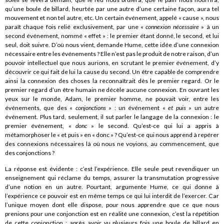
qu’une boule de billard, heurtée par une autre d’une certaine façon, aura tel
mouvement et non tel autre, etc. Un certain événement, appelé « cause », nous
paraît chaque fois relié exclusivement, par une «
connexion nécessaire
» à un
second événement, nommé « effet » : le premier étant donné, le second, et lui
seul, doit suivre. D’où nous vient, demande Hume, cette idée d’une connexion
nécessaire entre les événements ? Elle n’est pas le produit de notre raison, d’un
pouvoir intellectuel que nous aurions, en scrutant le premier événement, d’y
découvrir ce qui fait de lui la cause du second. Un être capable de comprendre
ainsi la connexion des choses la reconnaîtrait dès le premier regard. Or le
premier regard d’un être humain ne décèle aucune connexion. En ouvrant les
yeux sur le monde, Adam, le premier homme, ne pouvait voir, entre les
événements, que des «
conjonctions
» : un événement «
et puis
» un autre
événement. Plus tard, seulement, il sut parler le langage de la connexion : le
premier événement, «
donc
» le second. Qu’est-ce qui lui a appris à
métamorphoser le « et puis » en « donc » ? Qu’est-ce qui nous apprend à repérer
des connexions nécessaires là où nous ne voyions, au commencement, que
des conjonctions ?
La réponse est évidente : c’est l’expérience. Elle seule peut revendiquer un
enseignement qui réclame du temps, assurer la transmutation progressive
d’une notion en un autre. Pourtant, argumente Hume, ce qui donne à
l’expérience ce pouvoir est en même temps ce qui lui interdit de l’exercer. Car
l’unique moyen dont elle dispose, pour nous apprendre que ce que nous
prenions pour une conjonction est en réalité une connexion, c’est la répétition
de cette conjonction : après avoir vu plusieurs fois une boule de billard en