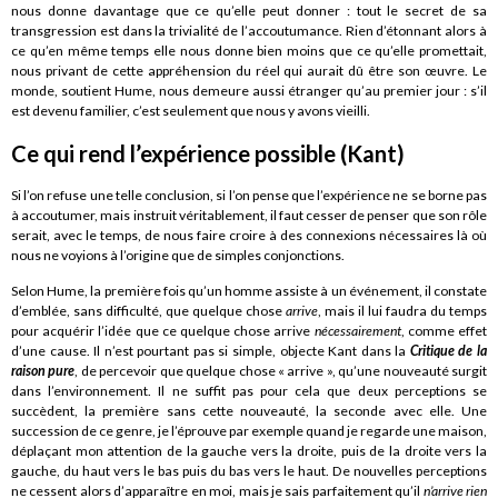
nous donne davantage que ce qu’elle peut donner : tout le secret de sa
transgression est dans la trivialité de l’accoutumance. Rien d’étonnant alors à
ce qu’en même temps elle nous donne bien moins que ce qu’elle promettait,
nous privant de cette appréhension du réel qui aurait dû être son œuvre. Le
monde, soutient Hume, nous demeure aussi étranger qu’au premier jour : s’il
est devenu familier, c’est seulement que nous y avons vieilli.
Ce qui rend l’expérience possible (Kant)
Si l’on refuse une telle conclusion, si l’on pense que l’expérience ne se borne pas
à accoutumer, mais instruit véritablement, il faut cesser de penser que son rôle
serait, avec le temps, de nous faire croire à des connexions nécessaires là où
nous ne voyions à l’origine que de simples conjonctions.
Selon Hume, la première fois qu’un homme assiste à un événement, il constate
d’emblée, sans difficulté, que quelque chose
arrive
, mais il lui faudra du temps
pour acquérir l’idée que ce quelque chose arrive
nécessairement
, comme effet
d’une cause. Il n’est pourtant pas si simple, objecte Kant dans la
Critique de la
raison pure
, de percevoir que quelque chose « arrive », qu’une nouveauté surgit
dans l’environnement. Il ne suffit pas pour cela que deux perceptions se
succèdent, la première sans cette nouveauté, la seconde avec elle. Une
succession de ce genre, je l’éprouve par exemple quand je regarde une maison,
déplaçant mon attention de la gauche vers la droite, puis de la droite vers la
gauche, du haut vers le bas puis du bas vers le haut. De nouvelles perceptions
ne cessent alors d’apparaître en moi, mais je sais parfaitement qu’il
n’arrive rien