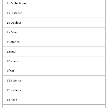
La Dialectique
La Distance
La Douleur
Le Droit
L'Enfance
L'Ennui
L'Espace
L'État
L'Existence
L'Expérience
La Folie