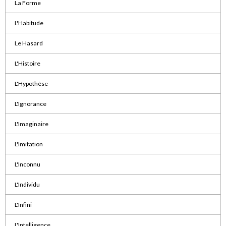
La Forme
L'Habitude
Le Hasard
L'Histoire
L'Hypothèse
L'Ignorance
L'Imaginaire
L'Imitation
L'Inconnu
L'Individu
L'Infini
L'Intelligence