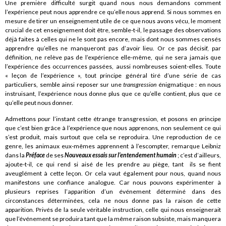
Une première difficulté surgit quand nous nous demandons comment
l’expérience peut nous apprendre ce qu’elle nous apprend. Si nous sommes en
mesure de tirer un enseignement utile de ce que nous avons vécu, le moment
crucial de cet enseignement doit être, semble-t-il, le passage des observations
déjà faites à celles qui ne le sont pas encore, mais dont nous sommes censés
apprendre qu’elles ne manqueront pas d’avoir lieu. Or ce pas décisif, par
définition, ne relève pas de l’expérience elle-même, qui ne sera jamais que
l’expérience des occurrences passées, aussi nombreuses soient-elles. Toute
« leçon de l’expérience », tout principe général tiré d’une série de cas
particuliers, semble ainsi reposer sur une
transgression
énigmatique : en nous
instruisant, l’expérience nous donne plus que ce qu’elle contient, plus que ce
qu’elle peut nous donner.
Admettons pour l’instant cette étrange transgression, et posons en principe
que c’est bien grâce à l’expérience que nous apprenons, non seulement ce qui
s’est produit, mais surtout que cela se reproduira. Une reproduction de ce
genre, les animaux eux-mêmes apprennent à l’escompter, remarque Leibniz
dans la
Préface
de ses
Nouveaux essais sur l’entendement humain
; c’est d’ailleurs,
ajoute-t-il, ce qui rend si aisé de les prendre au piège, tant ils se fient
aveuglément à cette leçon. Or cela vaut également pour nous, quand nous
manifestons une confiance analogue. Car nous pouvons expérimenter à
plusieurs reprises l’apparition d’un événement déterminé dans des
circonstances déterminées, cela ne nous donne pas la raison de cette
apparition. Privés de la seule véritable instruction, celle qui nous enseignerait
que l’événement se produira tant que la même raison subsiste, mais manquera