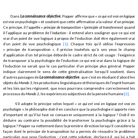
Dans
La connaissance objective
, Popper affirme que «
ce qui est vrai en logique
est vrai en psychologie
» et soutient que cette affirmation a la valeur d’un
principe
.
Ce principe, il l’appelle «
principe de transposition
» (
principle of transference
) quand
il l’applique au problème de l’
induction
: il entend alors souligner que ce qui est
vrai d’un point de vue logique à propos de l’induction doit être également vrai
d’un point de vue psychologique
[1]
. Chaque fois qu’il utilise l’expression
« principe de transposition », il précise toutefois qu’à ses yeux le champ
d’application d’un tel principe déborde le cadre strict de cet usage : l’exigence
de transposer à la psychologie de l’induction ce qui est vrai dans la logique de
l’induction ne serait que le cas particulier d’un principe plus général. Popper
indique clairement le sens de cette généralisation lorsqu’il soutient, dans
d’autres passages de
La connaissance objective
, que c’est en étudiant d’abord les
objets du
Monde 3
, les productions linguistiques et théoriques de l’esprit humain
et les lois qui les régissent, que nous pourrons comprendre correctement les
processus du
Monde 2
, les expériences subjectives de la pensée humaine
[2]
.
S’il adopte le principe selon lequel «
ce qui est vrai en logique est vrai en
psychologie
», le philosophe doit-il en conclure que la psychologie n’apporte rien
d’important et qu’il lui faut se consacrer uniquement à la logique ? Doit-il en
déduire au contraire la possibilité de transformer la psychologie grâce à la
logique ? Popper va nettement dans la première direction lorsqu’il considère la
façon dont le principe de transposition lui a permis de résoudre le problème
particulier que pose l’induction : c’est cette solution, déclare-t-il, qui lui a fait