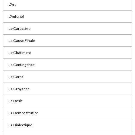
L'Art
L'Autorité
Le Caractère
La Cause Finale
Le Châtiment
La Contingence
Le Corps
La Croyance
Le Désir
La Démonstration
La Dialectique