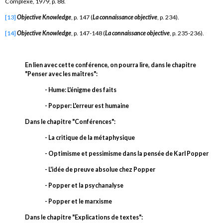
Complexe, 1979, p. 88.
[13]
Objective Knowledge
, p. 147 (
La connaissance objective
, p. 234).
[14]
Objective Knowledge
, p. 147-148 (
La connaissance objective
, p. 235-236).
En lien avec cette conférence, on pourra lire, dans le chapitre
"Penser avec les maîtres":
- Hume: L'énigme des faits
- Popper: L'erreur est humaine
Dans le chapitre "Conférences":
- La critique de la métaphysique
- Optimisme et pessimisme dans la pensée de Karl Popper
- L'idée de preuve absolue chez Popper
- Popper et la psychanalyse
- Popper et le marxisme
Dans le chapitre "Explications de textes":