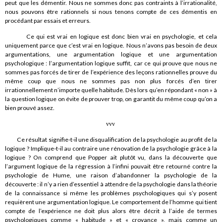
peut que les démentir. Nous ne sommes donc pas contraints à l’irrationalité,
nous pouvons être rationnels si nous tenons compte de ces démentis en
procédant par essais et erreurs.
Ce qui est vrai en logique est donc bien vrai en psychologie, et cela
uniquement parce que c’est vrai en logique. Nous n’avons pas besoin de deux
argumentations, une argumentation logique et une argumentation
psychologique : l’argumentation logique suffit, car ce qui prouve que nous ne
sommes pas forcés de tirer de l’expérience des leçons rationnelles prouve du
même coup que nous ne sommes pas non plus forcés d’en tirer
irrationnellement n’importe quelle habitude. Dès lors qu’en répondant « non » à
la question logique on évite de prouver trop, on garantit du même coup qu’on a
bien prouvé assez.
vvv
Ce résultat signifie-t-il une disqualification de la psychologie au profit de la
logique ? Implique-t-il au contraire une rénovation de la psychologie grâce à la
logique ? On comprend que Popper ait plutôt vu, dans la découverte que
l’argument logique de la régression à l’infini pouvait être retourné contre la
psychologie de Hume, une raison d’abandonner la psychologie de la
découverte : il n’y a rien d’essentiel à attendre de la psychologie dans la théorie
de la connaissance si même les problèmes psychologiques qui s’y posent
requièrent une argumentation logique. Le comportement de l’homme qui tient
compte de l’expérience ne doit plus alors être décrit à l’aide de termes
psychologiques comme « habitude » et « croyance », mais comme un