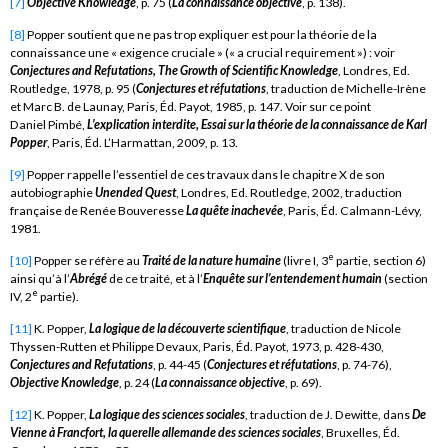
[7]
Objective Knowledge
, p. 75 (
La connaissance objective
, p. 138).
[8]
Popper soutient que ne pas trop expliquer est pour la théorie de la
connaissance une « exigence cruciale » (« a crucial requirement ») : voir
Conjectures and Refutations, The Growth of Scientific Knowledge
, Londres, Ed.
Routledge, 1978, p. 95 (
Conjectures et réfutations
, traduction de Michelle-Irène
et Marc B. de Launay, Paris, Éd. Payot, 1985, p. 147. Voir sur ce point
Daniel Pimbé,
L’explication interdite, Essai sur la théorie de la connaissance de Karl
Popper
, Paris, Éd. L’Harmattan, 2009, p. 13.
[9]
Popper rappelle l’essentiel de ces travaux dans le chapitre X de son
autobiographie
Unended Quest
, Londres, Ed. Routledge, 2002, traduction
française de Renée Bouveresse
La quête inachevée
, Paris, Éd. Calmann-Lévy,
1981.
e
[10]
Popper se réfère au
Traité de la nature humaine
(livre I, 3
partie, section 6)
ainsi qu’à l’
Abrégé
de ce traité, et à l’
Enquête sur l’entendement humain
(section
e
IV, 2
partie).
[11]
K. Popper,
La logique de la découverte scientifique
, traduction de Nicole
Thyssen-Rutten et Philippe Devaux, Paris, Éd. Payot, 1973, p. 428-430,
Conjectures and Refutations
, p. 44-45 (
Conjectures et réfutations
, p. 74-76),
Objective Knowledge
, p. 24 (
La connaissance objective
, p. 69).
[12]
K. Popper,
La logique des sciences sociales
, traduction de J. Dewitte, dans
De
Vienne à Francfort, la querelle allemande des sciences sociales
, Bruxelles, Éd.