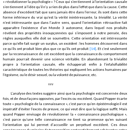
« révolutionner la psychologie » ? Ceux qui s’en tiennent à l’orientation causale
s’en tiennent à l’idée qu’il n’y a rien de plus dans l’effet que dans la cause. Cette
absence d’excédent fait que sans jamais être dans l’erreur, ils sont dans cette
forme inférieure du vrai qu’est la vérité inintéressante, la
trivialité
. La vérité
n’est intéressante que dans l’autre sens, quand l’orientation rétroactive fait
apparaître l’existence d’un Monde 3 autonome, dans lequel nos produits
révèlent des propriétés insoupçonnées qui s’imposent à notre pensée, des
règles auxquelles elle doit se soumettre. Cette orientation est intéressante
parce qu’elle fait surgir un surplus, un
excédent
: les hommes découvrent dans
ce qu’ils ont produit bien plus que ce qu’ils ont produit
[14]
. Et c’est seulement
par la reconnaissance de cet excédent que la connaissance du comportement
humain pourrait devenir une science véritable. En abandonnant la trivialité
propre à l’orientation causale, elle échapperait enfin à l’infalsifiabilité
caractéristique de toutes les théories qui expliquent les actions humaines par
l’égoïsme, ou le désir sexuel, ou la volonté de puissance, etc.
vvv
L’analyse des textes suggère ainsi que la psychologie est concernée deux
fois, et de deux façons opposées, par l’excès ou excédent. Quand Popper écarte
toute « psychologie de la connaissance », c’est parce qu’en épistémologie il est
impératif d’éviter l’excès de preuve, ce qui veut dire que la logique suffit. Mais
quand Popper envisage de révolutionner la « connaissance psychologique »,
c’est parce qu’une telle connaissance ne tient sa promesse qu’en suivant
l’orientation qui lui permet d’accueillir un perpétuel excédent. Ces deux
conséquences du principe de transposition sont parfaitement cohérentes entre