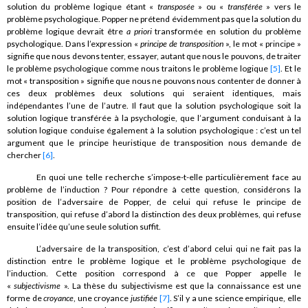
solution du problème logique étant «
transposée
» ou «
transférée
» vers le
problème psychologique. Popper ne prétend évidemment pas que la solution du
problème logique devrait être
a priori
transformée en solution du problème
psychologique. Dans l’expression «
principe de transposition
», le mot « principe »
signifie que nous devons tenter, essayer, autant que nous le pouvons, de traiter
le problème psychologique comme nous traitons le problème logique
[5]
. Et le
mot « transposition » signifie que nous ne pouvons nous contenter de donner à
ces deux problèmes deux solutions qui seraient identiques, mais
indépendantes l’une de l’autre. Il faut que la solution psychologique soit la
solution logique transférée à la psychologie, que l’argument conduisant à la
solution logique conduise également à la solution psychologique : c’est un tel
argument que le principe heuristique de transposition nous demande de
chercher
[6]
.
En quoi une telle recherche s’impose-t-elle particulièrement face au
problème de l’induction ? Pour répondre à cette question, considérons la
position de l’adversaire de Popper, de celui qui refuse le principe de
transposition, qui refuse d’abord la distinction des deux problèmes, qui refuse
ensuite l’idée qu’une seule solution suffit.
L’adversaire de la transposition, c’est d’abord celui qui ne fait pas la
distinction entre le problème logique et le problème psychologique de
l’induction. Cette position correspond à ce que Popper appelle le
«
subjectivisme
». La thèse du subjectivisme est que la connaissance est une
forme de
croyance
, une croyance
justifiée
[7]
. S’il y a une science empirique, elle