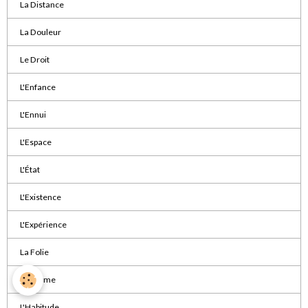
La Distance
La Douleur
Le Droit
L'Enfance
L'Ennui
L'Espace
L'État
L'Existence
L'Expérience
La Folie
La Forme
L'Habitude