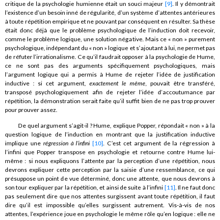
critique de la psychologie humienne était un souci majeur
[9]
. Il y démontrait
l’existence d’un besoin inné de régularité, d’un système d’attentes antérieures
à toute répétition empirique et ne pouvant par conséquent en résulter. Sa thèse
était donc déjà que le problème psychologique de l’induction doit recevoir,
comme le problème logique, une solution négative. Mais ce « non » purement
psychologique, indépendant du « non » logique et s’ajoutant à lui, ne permet pas
de réfuter l’irrationalisme. Ce qu’il faudrait opposer à la psychologie de Hume,
ce ne sont pas des arguments spécifiquement psychologiques, mais
l’argument logique qui a permis à Hume de rejeter l’idée de justification
inductive : si cet argument,
exactement le même
, pouvait être transféré,
transposé psychologiquement afin de rejeter l’idée d’accoutumance par
répétition, la démonstration serait faite qu’il suffit bien de ne pas trop prouver
pour prouver assez.
De quel argument s’agit-il ? Hume, explique Popper, répondait « non » à la
question logique de l’induction en montrant que la justification inductive
implique une
régression à l’infini
[10]
. C’est cet argument de la régression à
l’infini que Popper transpose en psychologie et retourne contre Hume lui-
même : si nous expliquons l’attente par la perception d’une répétition, nous
devrons expliquer cette perception par la saisie d’une ressemblance, ce qui
présuppose un point de vue déterminé, donc une attente, que nous devrons à
son tour expliquer par la répétition, et ainsi de suite à l’infini
[11]
. Il ne faut donc
pas seulement dire que nos attentes surgissent avant toute répétition, il faut
dire qu’il est impossible qu’elles surgissent autrement. Vis-à-vis de nos
attentes, l’expérience joue en psychologie le même rôle qu’en logique : elle ne