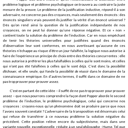
problème logique et problème psychologique on trouvera au contraire la juste
mesure de la preuve. Le problème de la justification inductive, répond-il à son
adversaire, ne concerne pas des croyances, mais seulement des énoncés : des
énoncés singuliers vrais peuvent-ils justifier la vérité d’un énoncé universel ?
Dès qu’on rend ainsi la question de la justification indépendante de nos
croyances, on ne peut lui donner qu’une réponse négative. Et ce « non »
contient toute la solution du problème de l’induction. Car en nous empêchant
de tenir les théories universelles pour justifiées quand des énoncés
d’observation leur sont conformes, en nous avertissant qu’aucune de ces
théories n’échappe au risque d’être un jour falsifiée, la logique nous autorise à
faire de l’expérience un principe de choix entre des théories concurrentes : elle
nous autorise à préférer les plus falsifiables à celles qui le sont moins, et celles
qui n’ont pas été falsifiées à celles qui le sont déjà. C’est donc la
possibilité
d’échouer
, et elle seule, qui fonde la
possibilité de réussir
dans le domaine de la
connaissance empirique. En d’autres termes, il suffit dans ce domaine de ne
pas trop prouver pour prouver assez.
C’est en partant de cette idée – il suffit de ne pas trop prouver pour prouver
assez – que nous pourrons comprendre la façon dont Popper aborde le second
problème de l’induction, le problème psychologique, celui qui concerne nos
croyances : croyons-nous qu’un phénomène doit se produire parce que nous
l’avons souvent constaté ? L’adversaire de la transposition est désormais celui
qui refuse de transférer à ce nouveau problème la solution négative du
précédent. Cette position relève encore du subjectivisme, mais dans une
variante nouvelle, exceptionnelle, réduite à un seul philosophe : Hume. Tel que