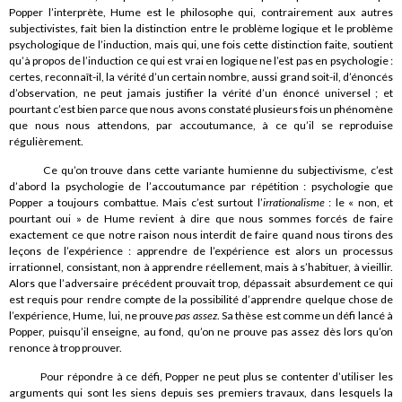
Popper l’interprète, Hume est le philosophe qui, contrairement aux autres
subjectivistes, fait bien la distinction entre le problème logique et le problème
psychologique de l’induction, mais qui, une fois cette distinction faite, soutient
qu’à propos de l’induction ce qui est vrai en logique ne l’est pas en psychologie :
certes, reconnaît-il, la vérité d’un certain nombre, aussi grand soit-il, d’énoncés
d’observation, ne peut jamais justifier la vérité d’un énoncé universel ; et
pourtant c’est bien parce que nous avons constaté plusieurs fois un phénomène
que nous nous attendons, par accoutumance, à ce qu’il se reproduise
régulièrement.
Ce qu’on trouve dans cette variante humienne du subjectivisme, c’est
d’abord la psychologie de l’accoutumance par répétition : psychologie que
Popper a toujours combattue. Mais c’est surtout l’
irrationalisme
: le « non, et
pourtant oui » de Hume revient à dire que nous sommes forcés de faire
exactement ce que notre raison nous interdit de faire quand nous tirons des
leçons de l’expérience : apprendre de l’expérience est alors un processus
irrationnel, consistant, non à apprendre réellement, mais à s’habituer, à vieillir.
Alors que l’adversaire précédent prouvait trop, dépassait absurdement ce qui
est requis pour rendre compte de la possibilité d’apprendre quelque chose de
l’expérience, Hume, lui, ne prouve
pas assez
. Sa thèse est comme un défi lancé à
Popper, puisqu’il enseigne, au fond, qu’on ne prouve pas assez dès lors qu’on
renonce à trop prouver.
Pour répondre à ce défi, Popper ne peut plus se contenter d’utiliser les
arguments qui sont les siens depuis ses premiers travaux, dans lesquels la