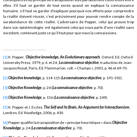
elles. S’il faut se garder de tout excès quand on explique la connaissance
humaine, s’il faut se garder d’expliquer pourquoi nos efforts pour comprendre
la réalité doivent réussir, c’est précisément pour pouvoir rendre compte de la
surabondance de cette réalité. L’adversaire de Popper, celui qui prouve trop
dans son épistémologie, est également celui qui nous parle d’une réalité sans
excédent, contenant juste ce qu’il faut pour que nous la connaissions.
[1]
K. Popper,
Objective knowledge, An Evolutionary approach
, Oxford, Ed. Oxford
University Press, 1979, p. 6 et 24 ;
La connaissance objective
, traduction de Jean-
Jacques Rosat, Paris, Éd. Flammarion, coll. « Champs », 2001, p. 46 et 69-70.
[2]
Objective knowledge
, p. 114-115 (
La connaissance objective
, p. 191-192).
[3]
Objective Knowledge
, p. 24 (
La connaissance objective
, p. 70).
[4]
Objective Knowledge
, p. 156 (
La connaissance objective
, p. 249).
[5]
K. Popper et J. Eccles,
The Self and Its Brain, An Argument for Interactionnism
,
Londres, Ed. Routledge, 2006, p. 430.
[6]
Popper qualifie la transposition de « principe heuristique » dans
Objective
Knowledge
, p. 24 (
La connaissance objective
, p. 70).