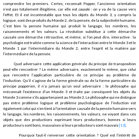
comprendre les premiers. Certes, reconnaît Popper, l’ancienne orientation
n’est pas totalement illégitime, car elle est
causale
: on y va de la cause vers
l’effet. Et il est incontestable que tous les objets du Monde 3, y compris la
logique, sont des produits du Monde 2, de la pensée, de la subjectivité humaine.
C’est bien la pensée humaine qui produit le langage, les nombres, les
raisonnements et les valeurs. La révolution substitue à cette démarche
causale une démarche rétroactive, et même, si l’on peut dire, interactive : la
psychologie est traitée comme la science de l’interaction entre le Monde 3 et le
Monde 1 par l’intermédiaire du Monde 2, entre l’esprit et la matière par
l’intermédiaire de la pensée.
Quel adversaire cette application générale du principe de transposition
peut-elle rencontrer ? Le même adversaire, exactement le même, que celui
que rencontre l’application particulière de ce principe au problème de
l’induction. Qu’il s’agisse de la forme générale ou de la forme particulière du
principe poppérien, il n’a jamais qu’un seul adversaire : le philosophe qui
méconnaît l’existence d’un Monde 3 et traite par conséquent les objets du
Monde 3 comme s’ils appartenaient au Monde 2. Le philosophe qui ne distingue
pas entre problème logique et problème psychologique de l’induction est
également celui qui s’en tient à l’orientation causale de la pensée humaine vers
le langage, les nombres, les raisonnements, les valeurs, ne voyant dans ces
objets que des productions exprimant leurs producteurs, bonnes si leurs
producteurs sont bons, mauvaises si leurs producteurs sont mauvais
[13]
.
Pourquoi faut-il renverser cette orientation ? Quel est l’intérêt de