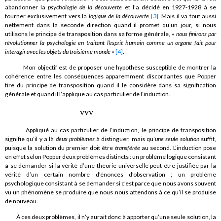
abandonner la
psychologie de la découverte
et l’a décidé en 1927-1928 à se
tourner exclusivement vers la
logique de la découverte
[3]
. Mais il va tout aussi
nettement dans la seconde direction quand il promet qu’un jour, si nous
utilisons le principe de transposition dans sa forme générale, «
nous finirons par
révolutionner la psychologie en traitant l’esprit humain comme un organe fait pour
interagir avec les objets du troisième monde
»
[4]
.
Mon objectif est de proposer une hypothèse susceptible de montrer la
cohérence entre les conséquences apparemment discordantes que Popper
tire du principe de transposition quand il le considère dans sa signification
générale et quand il l’applique au cas particulier de l’induction.
vvv
Appliqué au cas particulier de l’induction, le principe de transposition
signifie qu’il y a là
deux problèmes
à distinguer, mais qu’
une seule solution
suffit,
puisque la solution du premier doit être
transférée
au second. L’induction pose
en effet selon Popper deux problèmes distincts : un problème logique consistant
à se demander si la vérité d’une théorie universelle peut être justifiée par la
vérité d’un certain nombre d’énoncés d’observation ; un problème
psychologique consistant à se demander si c’est parce que nous avons souvent
vu un phénomène se produire que nous nous attendons à ce qu’il se produise
de nouveau.
À ces deux problèmes, il n’y aurait donc à apporter qu’une seule solution, la