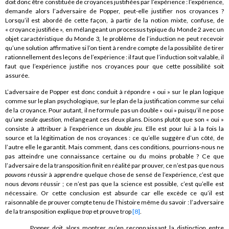
doit donc être constituée de croyances justifiées par l’expérience : l’expérience,
demande alors l’adversaire de Popper, peut-elle justifier nos croyances ?
Lorsqu’il est abordé de cette façon, à partir de la notion mixte, confuse, de
« croyance justifiée », en mélangeant un processus typique du Monde 2 avec un
objet caractéristique du Monde 3, le problème de l’induction ne peut recevoir
qu’une solution affirmative si l’on tient à rendre compte de la possibilité de tirer
rationnellement des leçons de l’expérience : il faut que l’induction soit valable, il
faut que l’expérience justifie nos croyances pour que cette possibilité soit
assurée.
L’adversaire de Popper est donc conduit à répondre « oui » sur le plan logique
comme sur le plan psychologique, sur le plan de la justification comme sur celui
de la croyance. Pour autant, il ne formule pas un double « oui » puisqu’il ne pose
qu’
une seule question
, mélangeant ces deux plans. Disons plutôt que son « oui »
consiste à attribuer à l’expérience un
double jeu
. Elle est pour lui à la fois la
source et la légitimation de nos croyances : ce qu’elle suggère d’un côté, de
l’autre elle le garantit. Mais comment, dans ces conditions, pourrions-nous ne
pas atteindre une connaissance certaine ou du moins probable ? Ce que
l’adversaire de la transposition finit en réalité par prouver, ce n’est pas que nous
pouvons
réussir à apprendre quelque chose de sensé de l’expérience, c’est que
nous
devons
réussir ; ce n’est pas que la science est possible, c’est qu’elle est
nécessaire. Or cette conclusion est absurde car elle excède ce qu’il est
raisonnable de prouver compte tenu de l’histoire même du savoir : l’adversaire
de la transposition explique
trop
et prouve trop
[8]
.
Popper doit alors montrer qu’en reconnaissant la distinction entre