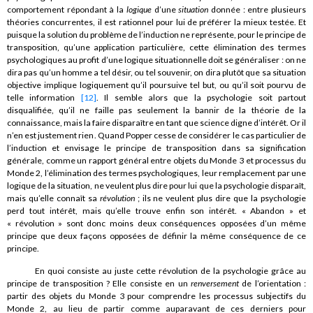
comportement répondant à la
logique
d’une
situation
donnée : entre plusieurs
théories concurrentes, il est rationnel pour lui de préférer la mieux testée. Et
puisque la solution du problème de l’induction ne représente, pour le principe de
transposition, qu’une application particulière, cette élimination des termes
psychologiques au profit d’une logique situationnelle doit se généraliser : on ne
dira pas qu’un homme a tel désir, ou tel souvenir, on dira plutôt que sa situation
objective implique logiquement qu’il poursuive tel but, ou qu’il soit pourvu de
telle information
[12]
. Il semble alors que la psychologie soit partout
disqualifiée, qu’il ne faille pas seulement la bannir de la théorie de la
connaissance, mais la faire disparaître en tant que science digne d’intérêt. Or il
n’en est justement rien. Quand Popper cesse de considérer le cas particulier de
l’induction et envisage le principe de transposition dans sa signification
générale, comme un rapport général entre objets du Monde 3 et processus du
Monde 2, l’élimination des termes psychologiques, leur remplacement par une
logique de la situation, ne veulent plus dire pour lui que la psychologie disparaît,
mais qu’elle connaît sa
révolution
; ils ne veulent plus dire que la psychologie
perd tout intérêt, mais qu’elle trouve enfin son intérêt. « Abandon » et
« révolution » sont donc moins deux conséquences opposées d’un même
principe que deux façons opposées de définir la même conséquence de ce
principe.
En quoi consiste au juste cette révolution de la psychologie grâce au
principe de transposition ? Elle consiste en un
renversement
de l’orientation :
partir des objets du Monde 3 pour comprendre les processus subjectifs du
Monde 2, au lieu de partir comme auparavant de ces derniers pour