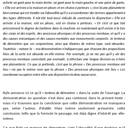
acheté un gant pour la main droite, un gant pour la main gauche et une paire de gants.
« Elle est arrivée à la maison en pleurs et en chaise à porteurs », c’est là une plaisanterie
bien connue qui est fondée sur l’absurdité qu’il y a à coordonner des termes appartenant à
des types différents. Il eût été tout aussi ridicule de construire la disjonction « Elle est
arrivée à la maison, soit en pleurs, soit en chaise à porteurs. » Or c’est ce que fait
précisément le dogme du fantôme dans la machine en maintenant qu’il existe à la fois
des corps et des esprits, des processus physiques et des processus mentaux, et qu’il y a
des causes mécaniques et des causes mentales aux mouvements corporels. Je tenterai
de démontrer que ces conjonctions, ainsi que d’autres de même type, sont absurdes.
Toutefois – notons-le – ma démonstration n’indiquera pas que chacune des propositions
liées de la sorte est absurde en elle-même. Par exemple, je ne nie pas qu’il y ait des
processus mentaux consistant, par exemple, à effectuer une longue division ou à faire
une plaisanterie. Ce que je prétends, c’est que la phrase « Des processus mentaux ont
lieu » n’a pas le même sens que la phrase « Des processus physiques ont lieu ». Les
coordonner ou opérer entre elles une disjonction n’a donc aucun sens.
Ryle annonce ici ce qu’il «
tentera de démontrer
» dans la suite de l’ouvrage. La
démonstration en question n’est donc pas contenue dans le présent texte :
nous n’y trouvons que la conclusion que cette démonstration ne manquera
pas, selon l’auteur, d’établir. Mais même seulement présumée, cette
conclusion, telle que la formule le passage, est déjà digne d’intérêt par elle-
même.
Ce que Ryle se propose de démontrer, c’est l’absurdité d’une doctrine qu’il