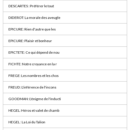
DESCARTES : Préférer le tout
DIDEROT: La morale des aveugle
EPICURE: Rien d'autre que les
EPICURE: Plaisir et bonheur
EPICTETE: Ce qui dépend de nou
FICHTE: Notre croyance en la r
FREGE: Les nombres et les chos
FREUD: L'inférence de l'incons
GOODMAN: L'énigme de l'inducti
HEGEL: Héros et valet de chamb
HEGEL : La Loi du Talion