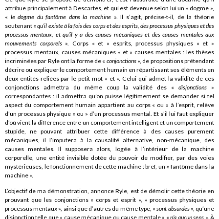
attribue principalement à Descartes, et qui est devenue selon lui un « dogme »,
«
le dogme du fantôme dans la machine
». Il s’agit, précise-t-il, de la théorie
soutenant «
qu’il existe à la fois des corps et des esprits, des processus physiques et des
processus mentaux, et qu’il y a des causes mécaniques et des causes mentales aux
mouvements corporels
». Corps « et » esprits, processus physiques « et »
processus mentaux, causes mécaniques « et » causes mentales : les thèses
incriminées par Ryle ont la forme de «
conjonctions
», de propositions prétendant
décrire ou expliquer le comportement humain en répartissant ses éléments en
deux entités reliées par le petit mot « et ». Celui qui admet la validité de ces
conjonctions admettra du même coup la validité des «
disjonctions
»
correspondantes : il admettra qu’on puisse légitimement se demander si tel
aspect du comportement humain appartient au corps « ou » à l’esprit, relève
d’un processus physique « ou » d’un processus mental. Et s’il lui faut expliquer
d’où vient la différence entre un comportement intelligent et un comportement
stupide, ne pouvant attribuer cette différence à des causes purement
mécaniques, il l’imputera à la causalité alternative, non-mécanique, des
causes mentales. Il supposera alors, logée à l’intérieur de la machine
corporelle, une entité invisible dotée du pouvoir de modifier, par des voies
mystérieuses, le fonctionnement de cette machine : bref, un « fantôme dans la
machine ».
L’objectif de ma démonstration, annonce Ryle, est de démolir cette théorie en
prouvant que les conjonctions « corps et esprit », « processus physiques et
processus mentaux », ainsi que d’autres du même type, «
sont absurdes
», qu’une
disjonction telle que « cause mécanique ou cause mentale » «
n’a aucun sens
». À