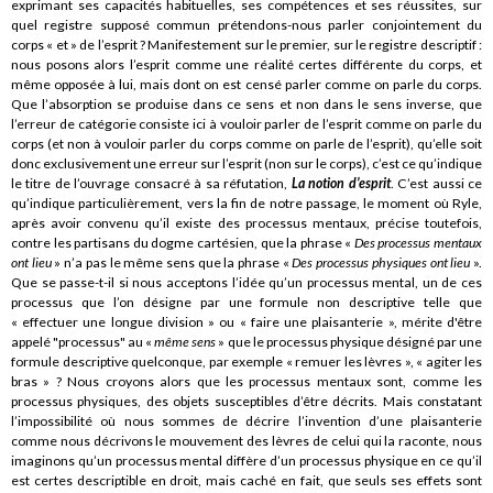
exprimant ses capacités habituelles, ses compétences et ses réussites, sur
quel registre supposé commun prétendons-nous parler conjointement du
corps « et » de l’esprit ? Manifestement sur le premier, sur le registre descriptif :
nous posons alors l’esprit comme une réalité certes différente du corps, et
même opposée à lui, mais dont on est censé parler comme on parle du corps.
Que l’absorption se produise dans ce sens et non dans le sens inverse, que
l’erreur de catégorie consiste ici à vouloir parler de l’esprit comme on parle du
corps (et non à vouloir parler du corps comme on parle de l’esprit), qu’elle soit
donc exclusivement une erreur sur l’esprit (non sur le corps), c’est ce qu’indique
le titre de l’ouvrage consacré à sa réfutation,
La notion d’esprit
. C’est aussi ce
qu’indique particulièrement, vers la fin de notre passage, le moment où Ryle,
après avoir convenu qu’il existe des processus mentaux, précise toutefois,
contre les partisans du dogme cartésien, que la phrase «
Des processus mentaux
ont lieu
» n’a pas le même sens que la phrase «
Des processus physiques ont lieu
».
Que se passe-t-il si nous acceptons l’idée qu’un processus mental, un de ces
processus que l’on désigne par une formule non descriptive telle que
« effectuer une longue division » ou « faire une plaisanterie », mérite d'être
appelé "processus" au «
même sens
» que le processus physique désigné par une
formule descriptive quelconque, par exemple « remuer les lèvres », « agiter les
bras » ? Nous croyons alors que les processus mentaux sont, comme les
processus physiques, des objets susceptibles d’être décrits. Mais constatant
l’impossibilité où nous sommes de décrire l’invention d’une plaisanterie
comme nous décrivons le mouvement des lèvres de celui qui la raconte, nous
imaginons qu’un processus mental diffère d’un processus physique en ce qu’il
est certes descriptible en droit, mais caché en fait, que seuls ses effets sont