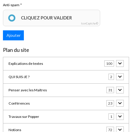
Anti-spam
CLIQUEZ POUR VALIDER
IconCaptcha ©
Ajouter
Plan du site
Explications de textes
100
QUI SUIS-JE ?
2
Penser avec les Maîtres
31
Conférences
23
Travaux sur Popper
1
Notions
72