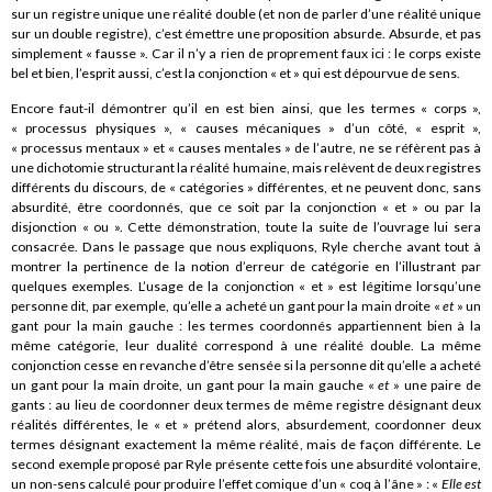
sur un registre unique une réalité double (et non de parler d’une réalité unique
sur un double registre), c’est émettre une proposition absurde. Absurde, et pas
simplement « fausse ». Car il n’y a rien de proprement faux ici : le corps existe
bel et bien, l’esprit aussi, c’est la conjonction « et » qui est dépourvue de sens.
Encore faut-il démontrer qu’il en est bien ainsi, que les termes « corps »,
« processus physiques », « causes mécaniques » d’un côté, « esprit »,
« processus mentaux » et « causes mentales » de l’autre, ne se réfèrent pas à
une dichotomie structurant la réalité humaine, mais relèvent de deux registres
différents du discours, de « catégories » différentes, et ne peuvent donc, sans
absurdité, être coordonnés, que ce soit par la conjonction « et » ou par la
disjonction « ou ». Cette démonstration, toute la suite de l’ouvrage lui sera
consacrée. Dans le passage que nous expliquons, Ryle cherche avant tout à
montrer la pertinence de la notion d’erreur de catégorie en l’illustrant par
quelques exemples. L’usage de la conjonction « et » est légitime lorsqu’une
personne dit, par exemple, qu’elle a acheté un gant pour la main droite «
et
» un
gant pour la main gauche : les termes coordonnés appartiennent bien à la
même catégorie, leur dualité correspond à une réalité double. La même
conjonction cesse en revanche d’être sensée si la personne dit qu’elle a acheté
un gant pour la main droite, un gant pour la main gauche «
et
» une paire de
gants : au lieu de coordonner deux termes de même registre désignant deux
réalités différentes, le « et » prétend alors, absurdement, coordonner deux
termes désignant exactement la même réalité, mais de façon différente. Le
second exemple proposé par Ryle présente cette fois une absurdité volontaire,
un non-sens calculé pour produire l’effet comique d’un « coq à l’âne » : «
Elle est