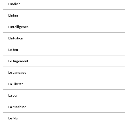
L'Individu
L'Infini
L'Intelligence
L'Intuition
Le Jeu
Le Jugement
Le Langage
La Liberté
La Loi
La Machine
Le Mal