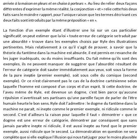
arrivée à la maison en pleurs et en chaise à porteurs
». Au lieu de relier deux façons
différentes d’exprimer la même réalité, la conjonction « et » relie cette fois deux
faits sans le moindre rapport, pour l’unique raison que les termes décrivant ces
deux faits sont introduits par la même préposition « en ».
La fonction d’un exemple étant d’illustrer une loi sur un cas particulier
significatif, on peut estimer que la loi « toute erreur de catégorie se traduit par
une absurdité » trouve dans les exemples choisis par Ryle des illustrations
pertinentes. Mais relativement à ce qu’il s’agit de prouver, à savoir que la
théorie du fantôme dans la machine est absurde, il est permis en revanche de
les juger inadéquats, ou du moins insuffisants. Du fait même qu’ils sont des
exemples, ils ne peuvent manquer de suggérer que l’absurdité résultant de
l’erreur de catégorie doit sauter immédiatement aux yeux, soit sous la forme
de la pure ineptie (premier exemple), soit sous celle du comique (second
exemple). Or ce n’est clairement pas le cas de la doctrine cartésienne selon
laquelle l’homme est composé d’un corps et d’un esprit. Si cette doctrine, de
l’aveu même de Ryle, est devenue un dogme, c’est bien parce qu’aucune
répulsion n’avertissait ses partisans qu’une pareille façon de parler de l’être
humain heurte le bon sens. Ryle doit l’admettre : le dogme du fantôme dans la
machine ne paraît, ni inepte comme le premier exemple, ni ridicule comme le
second. C’est d’ailleurs la raison pour laquelle il faut « démontrer » que ce
dogme est une erreur de catégorie, démontrer par conséquent que sans
jamais paraître inepte ni ridicule, il est aussi inepte au fond que le premier
exemple, aussi ridicule que le second. La démonstration en question ne sera
complète que si elle explique l’illusion qui nous fait juger pour le moins plausible