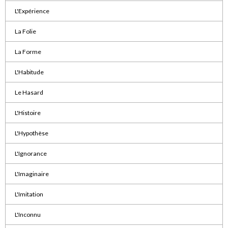
L'Expérience
La Folie
La Forme
L'Habitude
Le Hasard
L'Histoire
L'Hypothèse
L'Ignorance
L'Imaginaire
L'Imitation
L'Inconnu