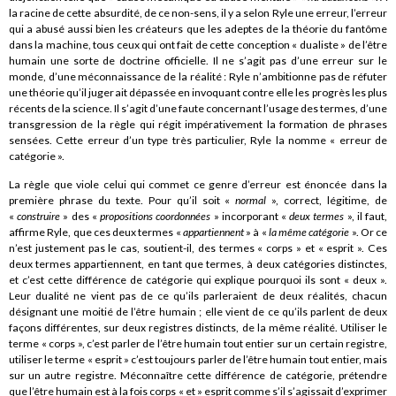
la racine de cette absurdité, de ce non-sens, il y a selon Ryle une erreur, l’erreur
qui a abusé aussi bien les créateurs que les adeptes de la théorie du fantôme
dans la machine, tous ceux qui ont fait de cette conception « dualiste » de l’être
humain une sorte de doctrine officielle. Il ne s’agit pas d’une erreur sur le
monde, d’une méconnaissance de la réalité : Ryle n’ambitionne pas de réfuter
une théorie qu’il jugerait dépassée en invoquant contre elle les progrès les plus
récents de la science. Il s’agit d’une faute concernant l’usage des termes, d’une
transgression de la règle qui régit impérativement la formation de phrases
sensées. Cette erreur d’un type très particulier, Ryle la nomme « erreur de
catégorie ».
La règle que viole celui qui commet ce genre d’erreur est énoncée dans la
première phrase du texte. Pour qu’il soit «
normal
», correct, légitime, de
«
construire
» des «
propositions coordonnées
» incorporant «
deux termes
», il faut,
affirme Ryle, que ces deux termes «
appartiennent
» à «
la même catégorie
». Or ce
n’est justement pas le cas, soutient-il, des termes « corps » et « esprit ». Ces
deux termes appartiennent, en tant que termes, à deux catégories distinctes,
et c’est cette différence de catégorie qui explique pourquoi ils sont « deux ».
Leur dualité ne vient pas de ce qu’ils parleraient de deux réalités, chacun
désignant une moitié de l’être humain ; elle vient de ce qu’ils parlent de deux
façons différentes, sur deux registres distincts, de la même réalité. Utiliser le
terme « corps », c’est parler de l’être humain tout entier sur un certain registre,
utiliser le terme « esprit » c’est toujours parler de l’être humain tout entier, mais
sur un autre registre. Méconnaître cette différence de catégorie, prétendre
que l’être humain est à la fois corps « et » esprit comme s’il s’agissait d’exprimer