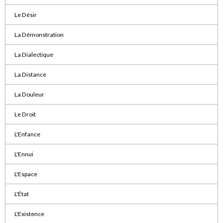
Le Désir
La Démonstration
La Dialectique
La Distance
La Douleur
Le Droit
L'Enfance
L'Ennui
L'Espace
L'État
L'Existence