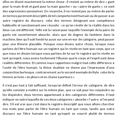
elles en disent exactement la même chose : il revient au même de dire « gant
pour la main droit et gant pour la main gauche » ou « paire de gants », ce sont
des expressions synonymes. En revanche, il ne revient pas au même de parler
en termes purement descriptifs de tel comportement humain ou de passer à un
autre registre du discours, celui des termes désignant une compétence
habituelle et sanctionnant une réussite : ce qu’on révèle de la réalité dans les
deux cas est différent. Telle est la raison pour laquelle l’exemple de la paire de
gants est ouvertement absurde, alors que de dogme du fantôme dans la
machine, bien qu’il soit fondé lui aussi sur une erreur de catégorie, peut passer
pour une théorie plausible. Puisque nous disons autre chose, lorsque nous
parlons de l’être humain sur un registre qui le révèle en tant que corps, que ce
que nous en disons lorsque nous parlons de lui sur le registre qui le révèle en
tant qu’esprit, nous avons facilement l’illusion que le corps et l’esprit sont deux
réalités différentes. Et comme nous rapportons malgré tout cette différence à
l’unité de l’être humain, la thèse dualiste ne donne pas l’impression d’une
conjonction burlesque, contrairement au le second exemple de Ryle, celui de la
femme arrivée « en pleurs et en chaise à porteurs ».
Il n’est pas tout à fait suffisant, lorsqu’on définit l’erreur de catégorie, de dire
qu’elle consiste à mettre sur le même plan, que ce soit pour les conjoindre ou
les disjoindre, deux termes appartenant à des catégories différentes. Il faut
indiquer en outre laquelle de ces deux catégories « absorbe » l’autre, si l’on peut
dire. S’il est vrai que c’est dans le registre descriptif que nous allons chercher
nos mots pour parler de l’être humain en tant que corps, tandis que notre
discours sur l’être humain en tant qu’esprit se nourrit plutôt de termes