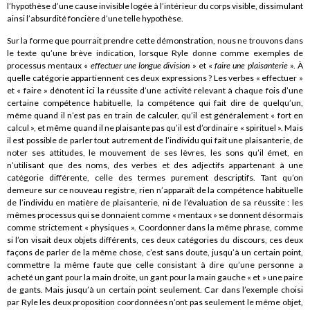
l’hypothèse d’une cause invisible logée à l’intérieur du corps visible, dissimulant
ainsi l’absurdité foncière d’une telle hypothèse.
Sur la forme que pourrait prendre cette démonstration, nous ne trouvons dans
le texte qu’une brève indication, lorsque Ryle donne comme exemples de
processus mentaux «
effectuer une longue division
» et «
faire une plaisanterie
». À
quelle catégorie appartiennent ces deux expressions ? Les verbes « effectuer »
et « faire » dénotent ici la réussite d’une activité relevant à chaque fois d’une
certaine compétence habituelle, la compétence qui fait dire de quelqu’un,
même quand il n’est pas en train de calculer, qu’il est généralement « fort en
calcul », et même quand il ne plaisante pas qu’il est d’ordinaire « spirituel ». Mais
il est possible de parler tout autrement de l’individu qui fait une plaisanterie, de
noter ses attitudes, le mouvement de ses lèvres, les sons qu’il émet, en
n’utilisant que des noms, des verbes et des adjectifs appartenant à une
catégorie différente, celle des termes purement descriptifs. Tant qu’on
demeure sur ce nouveau registre, rien n’apparaît de la compétence habituelle
de l’individu en matière de plaisanterie, ni de l’évaluation de sa réussite : les
mêmes processus qui se donnaient comme « mentaux » se donnent désormais
comme strictement « physiques ». Coordonner dans la même phrase, comme
si l’on visait deux objets différents, ces deux catégories du discours, ces deux
façons de parler de la même chose, c’est sans doute, jusqu’à un certain point,
commettre la même faute que celle consistant à dire qu’une personne a
acheté un gant pour la main droite, un gant pour la main gauche « et » une paire
de gants. Mais jusqu’à un certain point seulement. Car dans l’exemple choisi
par Ryle les deux proposition coordonnées n’ont pas seulement le même objet,