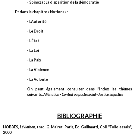
- Spinoza : La disparition de la démocratie
Et dans le chapitre « Notions » :
- L'Autorité
- Le Droit
- L'État
- La Loi
- La Paix
- La Violence
- La Volonté
On peut également consulter dans l'Index les thèmes
suivants:
Aliénation - Contrat ou pacte social - Justice, injustice
BIBLIOGRAPHIE
HOBBES,
Léviathan
, trad. G. Mairet, Paris, Éd. Gallimard, Coll. "Folio essais",
2000