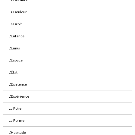
La Douleur
Le Droit
L'Enfance
L'Ennui
L'Espace
L'État
L'Existence
L'Expérience
La Folie
La Forme
L'Habitude