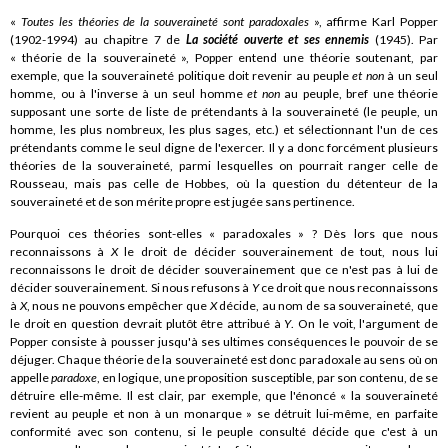
«
Toutes les théories de la souveraineté sont paradoxales
», affirme Karl Popper
(1902-1994) au chapitre 7 de
La société ouverte et ses ennemis
(1945). Par
« théorie de la souveraineté », Popper entend une théorie soutenant, par
exemple, que la souveraineté politique doit revenir au peuple
et non
à un seul
homme, ou à l'inverse à un seul homme
et non
au peuple, bref une théorie
supposant une sorte de liste de prétendants à la souveraineté (le peuple, un
homme, les plus nombreux, les plus sages, etc.) et sélectionnant l'un de ces
prétendants comme le seul digne de l'exercer. Il y a donc forcément plusieurs
théories de la souveraineté, parmi lesquelles on pourrait ranger celle de
Rousseau, mais pas celle de Hobbes, où la question du détenteur de la
souveraineté et de son mérite propre est jugée sans pertinence.
Pourquoi ces théories sont-elles « paradoxales » ? Dès lors que nous
reconnaissons à
X
le droit de décider souverainement de tout, nous lui
reconnaissons le droit de décider souverainement que ce n'est pas à lui de
décider souverainement. Si nous refusons à
Y
ce droit que nous reconnaissons
à
X
, nous ne pouvons empêcher que
X
décide, au nom de sa souveraineté, que
le droit en question devrait plutôt être attribué à
Y
. On le voit, l'argument de
Popper consiste à pousser jusqu'à ses ultimes conséquences le pouvoir de se
déjuger. Chaque théorie de la souveraineté est donc paradoxale au sens où on
appelle
paradoxe
, en logique, une proposition susceptible, par son contenu, de se
détruire elle-même. Il est clair, par exemple, que l'énoncé « la souveraineté
revient au peuple et non à un monarque » se détruit lui-même, en parfaite
conformité avec son contenu, si le peuple consulté décide que c'est à un