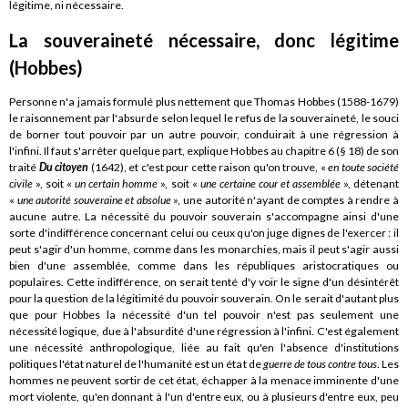
légitime, ni nécessaire.
La souveraineté nécessaire, donc légitime
(Hobbes)
Personne n'a jamais formulé plus nettement que Thomas Hobbes (1588-1679)
le raisonnement par l'absurde selon lequel le refus de la souveraineté, le souci
de borner tout pouvoir par un autre pouvoir, conduirait à une régression à
l'infini. Il faut s'arrêter quelque part, explique Hobbes au chapitre 6 (§ 18) de son
traité
Du citoyen
(1642),
et c'est pour cette raison qu'on trouve, «
en toute société
civile
», soit «
un certain homme
», soit «
une certaine cour et assemblée
», détenant
«
une autorité souveraine et absolue
», une autorité n'ayant de comptes à rendre à
aucune autre. La nécessité du pouvoir souverain s'accompagne ainsi d'une
sorte d'indifférence concernant celui ou ceux qu'on juge dignes de l'exercer : il
peut s'agir d'un homme, comme dans les monarchies, mais il peut s'agir aussi
bien d'une assemblée, comme dans les républiques aristocratiques ou
populaires. Cette indifférence, on serait tenté d'y voir le signe d'un désintérêt
pour la question de la légitimité du pouvoir souverain. On le serait d'autant plus
que pour Hobbes la nécessité d'un tel pouvoir n'est pas seulement une
nécessité logique, due à l'absurdité d'une régression à l'infini. C'est également
une nécessité anthropologique, liée au fait qu'en l'absence d'institutions
politiques l'état naturel de l'humanité est un état de
guerre de tous contre tous
. Les
hommes ne peuvent sortir de cet état, échapper à la menace imminente d'une
mort violente, qu'en donnant à l'un d'entre eux, ou à plusieurs d'entre eux, peu