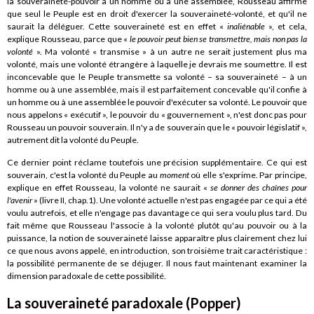
la souveraineté-pouvoir à un homme ou à une assemblée, Rousseau affirme
que seul le Peuple est en droit d'exercer la souveraineté-volonté, et qu'il ne
saurait la déléguer. Cette souveraineté est en effet «
inaliénable
», et cela,
explique Rousseau, parce que «
le pouvoir peut bien se transmettre, mais non pas la
volonté
». Ma volonté « transmise » à un autre ne serait justement plus ma
volonté, mais une volonté étrangère à laquelle je devrais me soumettre. Il est
inconcevable que le Peuple transmette sa volonté – sa souveraineté – à un
homme ou à une assemblée, mais il est parfaitement concevable qu'il confie à
un homme ou à une assemblée le pouvoir d'exécuter sa volonté. Le pouvoir que
nous appelons « exécutif », le pouvoir du « gouvernement », n'est donc pas pour
Rousseau un pouvoir souverain. Il n'y a de souverain que le « pouvoir législatif »,
autrement dit la volonté du Peuple.
Ce dernier point réclame toutefois une précision supplémentaire. Ce qui est
souverain, c'est la volonté du Peuple au
moment
où elle s'exprime. Par principe,
explique en effet Rousseau, la volonté ne saurait «
se donner des chaînes pour
l'avenir
» (livre II, chap.1). Une volonté actuelle n'est pas engagée par ce qui a été
voulu autrefois, et elle n'engage pas davantage ce qui sera voulu plus tard. Du
fait même que Rousseau l'associe à la volonté plutôt qu'au pouvoir ou à la
puissance, la notion de souveraineté laisse apparaître plus clairement chez lui
ce que nous avons appelé, en introduction, son troisième trait caractéristique :
la possibilité permanente de se déjuger. Il nous faut maintenant examiner la
dimension paradoxale de cette possibilité.
La souveraineté paradoxale (Popper)