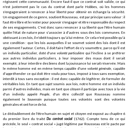
régissent cette communauté. Encore faut-il que ce contrat soit valide, ce qui
n'est justement pas le cas du contrat dont parle Hobbes, où les hommes
s'engageraient à renoncer à leur liberté pour obtenir en échange la sécurité.
Un engagement de ce genre, soutient Rousseau, est par principe sans valeur : il
faut être libre et le rester pour pouvoir s'engager et être responsable du respect
de ses engagements. C'est donc sans renoncer à sa liberté que l'être humain
quitte l'état de nature pour s'associer à d'autres sous des lois communes. En
obéissant à ces lois, il n'obéit toujours qu'à lui-même. Or cela n'est possible qu'à
une condition : que les lois auxquelles il se soumet soient des lois dont il est
également l'auteur. Certes, il doit faire l'effort de s'y soumettre, parce qu'il est
un individu particulier, doté d'une
volonté particulière
qui l'incline à se préférer
aux autres individus particuliers, à leur imposer des maux dont il serait
exempté, à leur interdire des biens dont la jouissance lui serait réservée. Mais
le même homme est en même temps capable d'une
volonté générale
, capable
d'appréhender ce qui doit être voulu pour tous, imposé à tous sans exemption,
interdit à tous sans exception : il est donc capable de légiférer, de formuler de
véritables lois. En tant que
sujet
soumis aux lois, notre homme est un individu
parmi d'autres individus, mais en tant que
citoyen
il participe avec tous à la vie
d'un individu appelé
Peuple
, d'un être collectif que Rousseau nomme
également le
Souverain
puisque toutes ses volontés sont des volontés
générales et ont force de loi.
Le dédoublement de l'être humain en sujet et citoyen est exposé au chapitre 6
du premier livre du traité
Du contrat social
(1762). Compte tenu de ce qui
précède, le seul « contrat social » jugé légitime par Rousseau est le pacte par