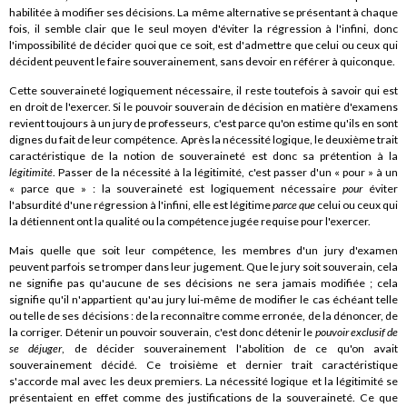
habilitée à modifier ses décisions. La même alternative se présentant à chaque
fois, il semble clair que le seul moyen d'éviter la régression à l'infini, donc
l'impossibilité de décider quoi que ce soit, est d'admettre que celui ou ceux qui
décident peuvent le faire souverainement, sans devoir en référer à quiconque.
Cette souveraineté logiquement nécessaire, il reste toutefois à savoir qui est
en droit de l'exercer. Si le pouvoir souverain de décision en matière d'examens
revient toujours à un jury de professeurs, c'est parce qu'on estime qu'ils en sont
dignes du fait de leur compétence. Après la nécessité logique, le deuxième trait
caractéristique de la notion de souveraineté est donc sa prétention à la
légitimité
. Passer de la nécessité à la légitimité, c'est passer d'un « pour » à un
« parce que » : la souveraineté est logiquement nécessaire
pour
éviter
l'absurdité d'une régression à l'infini, elle est légitime
parce que
celui ou ceux qui
la détiennent ont la qualité ou la compétence jugée requise pour l'exercer.
Mais quelle que soit leur compétence, les membres d'un jury d'examen
peuvent parfois se tromper dans leur jugement. Que le jury soit souverain, cela
ne signifie pas qu'aucune de ses décisions ne sera jamais modifiée ; cela
signifie qu'il n'appartient qu'au jury lui-même de modifier le cas échéant telle
ou telle de ses décisions : de la reconnaître comme erronée, de la dénoncer, de
la corriger. Détenir un pouvoir souverain, c'est donc détenir le
pouvoir exclusif de
se déjuger
, de décider souverainement l'abolition de ce qu'on avait
souverainement décidé. Ce troisième et dernier trait caractéristique
s'accorde mal avec les deux premiers. La nécessité logique et la légitimité se
présentaient en effet comme des justifications de la souveraineté. Ce que