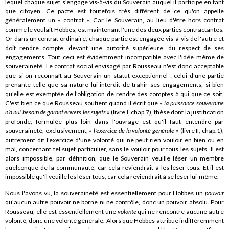
lequel chaque sujet s'engage vis-à-vis du Souverain auquel il participe en tant
que citoyen. Ce pacte est toutefois très différent de ce qu'on appelle
généralement un « contrat ». Car le Souverain, au lieu d'être hors contrat
comme le voulait Hobbes, est maintenant l'une des deux parties contractantes.
Or dans un contrat ordinaire, chaque partie est engagée vis-à-vis de l'autre et
doit rendre compte, devant une autorité supérieure, du respect de ses
engagements. Tout ceci est évidemment incompatible avec l'idée même de
souveraineté. Le contrat social envisagé par Rousseau n'est donc acceptable
que si on reconnaît au Souverain un statut exceptionnel : celui d'une partie
prenante telle que sa nature lui interdit de trahir ses engagements, si bien
qu'elle est exemptée de l'obligation de rendre des comptes à qui que ce soit.
C'est bien ce que Rousseau soutient quand il écrit que «
la puissance souveraine
n'a nul besoin de garant envers les sujets
» (livre I, chap.7), thèse dont la justification
profonde, formulée plus loin dans l'ouvrage est qu'il faut entendre par
souveraineté, exclusivement, «
l'exercice de la volonté générale
» (livre II, chap.1),
autrement dit l'exercice d'une volonté qui ne peut rien vouloir en bien ou en
mal, concernant tel sujet particulier, sans le vouloir pour tous les sujets. Il est
alors impossible, par définition, que le Souverain veuille léser un membre
quelconque de la communauté, car cela reviendrait à les léser tous. Et il est
impossible qu'il veuille les léser tous, car cela reviendrait à se léser lui-même.
Nous l'avons vu, la souveraineté est essentiellement pour Hobbes un
pouvoir
qu'aucun autre pouvoir ne borne ni ne contrôle, donc un pouvoir absolu. Pour
Rousseau, elle est essentiellement une
volonté
qui ne rencontre aucune autre
volonté, donc une volonté générale. Alors que Hobbes attribue indifféremment