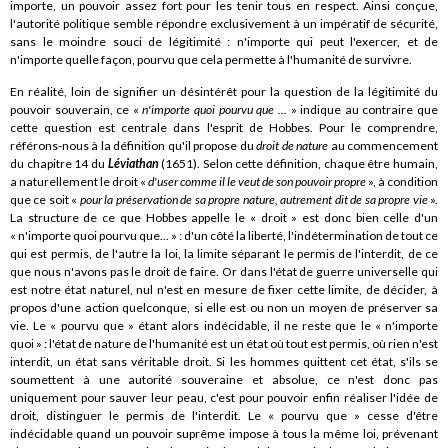
importe, un pouvoir assez fort pour les tenir tous en respect. Ainsi conçue,
l'autorité politique semble répondre exclusivement à un impératif de sécurité,
sans le moindre souci de légitimité : n'importe qui peut l'exercer, et de
n'importe quelle façon, pourvu que cela permette à l'humanité de survivre.
En réalité, loin de signifier un désintérêt pour la question de la légitimité du
pouvoir souverain, ce «
n'importe quoi pourvu que ...
» indique au contraire que
cette question est centrale dans l'esprit de Hobbes. Pour le comprendre,
référons-nous à la définition qu'il propose du
droit de nature
au commencement
du chapitre 14 du
Léviathan
(1651). Selon cette définition, chaque être humain,
a naturellement le droit «
d'user comme il le veut de son pouvoir propre
», à condition
que ce soit «
pour la préservation de sa propre nature, autrement dit de sa propre vie
».
La structure de ce que Hobbes appelle le « droit » est donc bien celle d'un
« n'importe quoi pourvu que... » : d'un côté la liberté, l'indétermination de tout ce
qui est permis, de l'autre la loi, la limite séparant le permis de l'interdit, de ce
que nous n'avons pas le droit de faire. Or dans l'état de guerre universelle qui
est notre état naturel, nul n'est en mesure de fixer cette limite, de décider, à
propos d'une action quelconque, si elle est ou non un moyen de préserver sa
vie. Le « pourvu que » étant alors indécidable, il ne reste que le « n'importe
quoi » : l'état de nature de l'humanité est un état où tout est permis, où rien n'est
interdit, un état sans véritable droit. Si les hommes quittent cet état, s'ils se
soumettent à une autorité souveraine et absolue, ce n'est donc pas
uniquement pour sauver leur peau, c'est pour pouvoir enfin réaliser l'idée de
droit, distinguer le permis de l'interdit. Le « pourvu que » cesse d'être
indécidable quand un pouvoir suprême impose à tous la même loi, prévenant