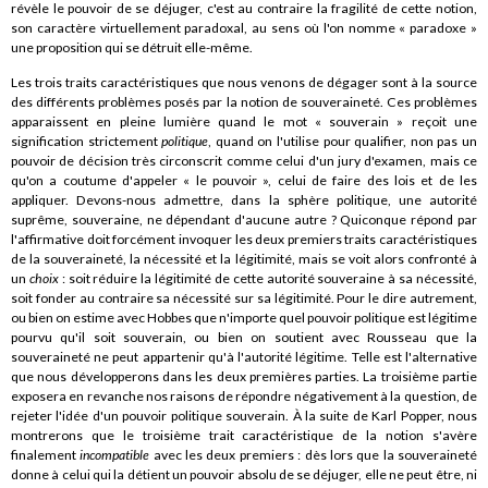
révèle le pouvoir de se déjuger, c'est au contraire la fragilité de cette notion,
son caractère virtuellement paradoxal, au sens où l'on nomme « paradoxe »
une proposition qui se détruit elle-même.
Les trois traits caractéristiques que nous venons de dégager
sont à la source
des différents problèmes posés par la notion de souveraineté. Ces problèmes
apparaissent en pleine lumière quand le mot « souverain » reçoit une
signification strictement
politique
, quand on l'utilise pour qualifier, non pas un
pouvoir de décision très circonscrit comme celui d'un jury d'examen, mais ce
qu'on a coutume d'appeler « le pouvoir », celui de faire des lois et de les
appliquer. Devons-nous admettre, dans la sphère politique, une autorité
suprême, souveraine, ne dépendant d'aucune autre ? Quiconque répond par
l'affirmative doit forcément invoquer les deux premiers traits caractéristiques
de la souveraineté, la nécessité et la légitimité, mais se voit alors confronté à
un
choix
: soit réduire la légitimité de cette autorité souveraine à sa nécessité,
soit fonder au contraire sa nécessité sur sa légitimité. Pour le dire autrement,
ou bien on estime avec Hobbes que n'importe quel pouvoir politique est légitime
pourvu qu'il soit souverain, ou bien on soutient avec Rousseau que la
souveraineté ne peut appartenir qu'à l'autorité légitime. Telle est l'alternative
que nous développerons dans les deux premières parties. La troisième partie
exposera en revanche nos raisons de répondre négativement à la question, de
rejeter l'idée d'un pouvoir politique souverain. À la suite de Karl Popper, nous
montrerons que le troisième trait caractéristique de la notion s'avère
finalement
incompatible
avec les deux premiers : dès lors que la souveraineté
donne à celui qui la détient un pouvoir absolu de se déjuger, elle ne peut être, ni