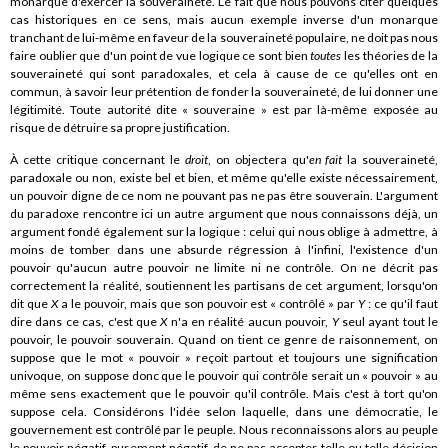
monarque d'exercer la souveraineté. Le fait que nous pouvons citer quelques
cas historiques en ce sens, mais aucun exemple inverse d'un monarque
tranchant de lui-même en faveur de la souveraineté populaire, ne doit pas nous
faire oublier que d'un point de vue logique ce sont bien
toutes
les théories de la
souveraineté qui sont paradoxales, et cela à cause de ce qu'elles ont en
commun, à savoir leur prétention de fonder la souveraineté, de lui donner une
légitimité. Toute autorité dite « souveraine » est par là-même exposée au
risque de détruire sa propre justification.
À cette critique concernant le
droit
, on objectera qu'
en fait
la souveraineté,
paradoxale ou non, existe bel et bien, et même qu'elle existe nécessairement,
un pouvoir digne de ce nom ne pouvant pas ne pas être souverain. L'argument
du paradoxe rencontre ici un autre argument que nous connaissons déjà, un
argument fondé également sur la logique : celui qui nous oblige à admettre, à
moins de tomber dans une absurde régression à l'infini, l'existence d'un
pouvoir qu'aucun autre pouvoir ne limite ni ne contrôle. On ne décrit pas
correctement la réalité, soutiennent les partisans de cet argument, lorsqu'on
dit que
X
a le pouvoir, mais que son pouvoir est « contrôlé » par
Y
: ce qu'il faut
dire dans ce cas, c'est que
X
n'a en réalité aucun pouvoir,
Y
seul ayant tout le
pouvoir, le pouvoir souverain. Quand on tient ce genre de raisonnement, on
suppose que le mot « pouvoir » reçoit partout et toujours une signification
univoque, on suppose donc que le pouvoir qui contrôle serait un « pouvoir » au
même sens exactement que le pouvoir qu'il contrôle. Mais c'est à tort qu'on
suppose cela. Considérons l'idée selon laquelle, dans une démocratie, le
gouvernement est contrôlé par le peuple. Nous reconnaissons alors au peuple
le pouvoir négatif, purement négatif, de ne pas accepter telle ou telle décision