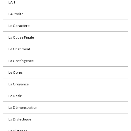
L'Art
L'Autorité
Le Caractère
La Cause Finale
Le Châtiment
La Contingence
Le Corps
La Croyance
Le Désir
La Démonstration
La Dialectique
La Distance