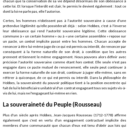
chacun que la conservation de sa vie dépend désormais de son obéissance à
cette loi. Et lorsque l'interdit est clair, le permis le devient également : tout ce
dont la loi ne parle pas, elle l'autorise.
Certes, les hommes n'obéissent pas à l'autorité souveraine
à cause
d'une
prétendue légitimité qu'elle possèderait déjà : selon Hobbes, c'est à l'inverse
leur obéissance qui rend l'autorité souveraine légitime. Cette obéissance
commune à «
un certain homme
» ou à «
une certaine assemblée
» repose sur
un pacte, un
contrat
implicite passé entre les hommes. Chacun accepte de
renoncer à être lui-même juge de ce qui est permis ou interdit, de renoncer par
conséquent à la forme naturelle de son droit, à condition que les autres
prennent et tiennent le même engagement. Nous pouvons alors définir avec
précision l'autorité souveraine comme étant
hors contrat.
Elle seule n'est pas
engagée dans ce pacte mutuel de renoncement, elle seule peut continuer à
exercer la forme naturelle de son droit, continuer à juger elle-même, sans en
référer à quiconque, de ce qui est permis ou interdit. Dans la philosophie de
Hobbes, la souveraineté du pouvoir politique tient à la position excentrée qui
fait de lui le bénéficiaire unilatéral d'un contrat engageant tous ses sujets vis-à-
vis de lui, mais ne l'engageant lui-même en rien.
La souveraineté du Peuple (Rousseau)
Plus d'un siècle après Hobbes, Jean-Jacques Rousseau (1712-1778) affirme
également que c'est en vertu d'un engagement contractuel implicite des
membres d'une communauté que chacun d'eux est tenu d'obéir aux lois qui