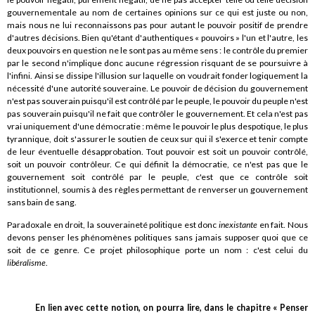
gouvernementale au nom de certaines opinions sur ce qui est juste ou non,
mais nous ne lui reconnaissons pas pour autant le pouvoir positif de prendre
d'autres décisions. Bien qu'étant d'authentiques « pouvoirs » l'un et l'autre, les
deux pouvoirs en question ne le sont pas au même sens : le contrôle du premier
par le second n'implique donc aucune régression risquant de se poursuivre à
l'infini. Ainsi se dissipe l'illusion sur laquelle on voudrait fonder logiquement la
nécessité d'une autorité souveraine. Le pouvoir de décision du gouvernement
n'est pas souverain puisqu'il est contrôlé par le peuple, le pouvoir du peuple n'est
pas souverain puisqu'il ne fait que contrôler le gouvernement. Et cela n'est pas
vrai uniquement d'une démocratie : même le pouvoir le plus despotique, le plus
tyrannique, doit s'assurer le soutien de ceux sur qui il s'exerce et tenir compte
de leur éventuelle désapprobation. Tout pouvoir est soit un pouvoir contrôlé,
soit un pouvoir contrôleur. Ce qui définit la démocratie, ce n'est pas que le
gouvernement soit contrôlé par le peuple, c'est que ce contrôle soit
institutionnel, soumis à des règles permettant de renverser un gouvernement
sans bain de sang.
Paradoxale en droit, la souveraineté politique est donc
inexistante
en fait. Nous
devons penser les phénomènes politiques sans jamais supposer quoi que ce
soit de ce genre. Ce projet philosophique porte un nom : c'est celui du
libéralisme
.
En lien avec cette notion, on pourra lire, dans le chapitre « Penser