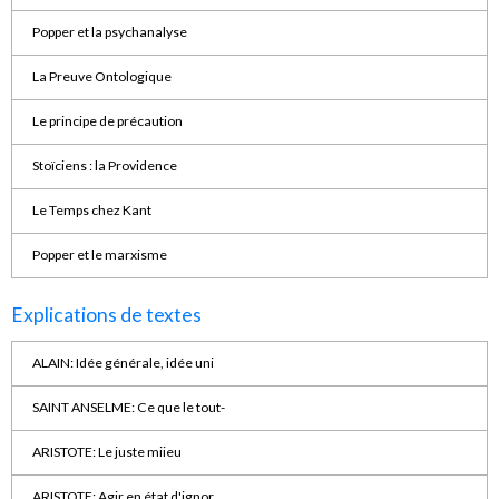
Popper et la psychanalyse
La Preuve Ontologique
Le principe de précaution
Stoïciens : la Providence
Le Temps chez Kant
Popper et le marxisme
Explications de textes
ALAIN: Idée générale, idée uni
SAINT ANSELME: Ce que le tout-
ARISTOTE: Le juste miieu
ARISTOTE: Agir en état d'ignor