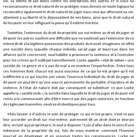
vie, sa liberté et ses biens contre les entreprises des autres. Et si nous lui
reconnaissons ce droit naturel de se protéger, nous devons en toute logique lui
reconnaître également le droit naturel de juger tous ceux qui offensent sa vie,
attentent à sa liberté et le dépossèdent de ses biens, ainsi que le droit naturel
de les punir en leur infligeant la peine qu’il estime méritée.
Toutefois, l’extension du droit de propriété sur soi-même au droit de juger et
de punir les autres soulève une difficulté que ne soulevait pas l’extension de ce
même droit à la légitime possession des produits du travail. Imaginons en effet
une société dans laquelle chaque individu serait juge et bourreau dans les
affaires qui le concernent, seul habilité à prononcer la sentence et à l’exécuter
pour les crimes qu’il subit personnellement. Locke appelle «
état de nature
» une
société de ce genre et n’a pas de mal à en montrer l’imperfection. Entre tous
ces hommes dont chacun est aussi soucieux de ce qui lui est propre qu’il est
indifférent à ce qui touche son voisin, l’exercice individuel du droit de juger et
de punir ne peut être qu’une source permanente de partialité, d’injustice et de
violence. À l’état de nature doit par conséquent se substituer ce que Locke
appelle la «
société civile
», la société dans laquelle le droit de juger et de punir est
remis à la communauté afin d’être exercé par des juges autorisés, en fonction
de règles permanentes, neutres et identiques pour tous.
Mais laisser à d’autres le soin de protéger ce qui m’est propre, n’est-ce pas
leur accorder un droit sur moi-même, autrement dit un droit dont je devrais
être, en tant que propriétaire, le seul à disposer ? Loin d’aller dans le sens d’une
extension de la propriété de soi, loin de nous montrer comment l’homme
pourrait en développer et en assumer toutes les conséquences, Locke ne