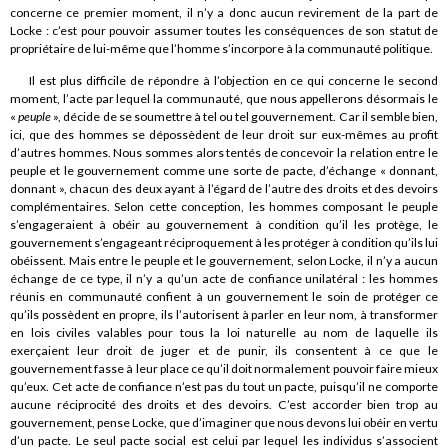
concerne ce premier moment, il n’y a donc aucun revirement de la part de
Locke : c’est pour pouvoir assumer toutes les conséquences de son statut de
propriétaire de lui-même que l’homme s’incorpore à la communauté politique.
Il est plus difficile de répondre à l’objection en ce qui concerne le second
moment, l’acte par lequel la communauté, que nous appellerons désormais le
«
peuple
», décide de se soumettre à tel ou tel gouvernement. Car il semble bien,
ici, que des hommes se dépossèdent de leur droit sur eux-mêmes au profit
d’autres hommes. Nous sommes alors tentés de concevoir la relation entre le
peuple et le gouvernement comme une sorte de pacte, d’échange « donnant,
donnant », chacun des deux ayant à l’égard de l’autre des droits et des devoirs
complémentaires. Selon cette conception, les hommes composant le peuple
s’engageraient à obéir au gouvernement à condition qu’il les protège, le
gouvernement s’engageant réciproquement à les protéger à condition qu’ils lui
obéissent. Mais entre le peuple et le gouvernement, selon Locke, il n’y a aucun
échange de ce type, il n’y a qu’un acte de confiance unilatéral : les hommes
réunis en communauté confient à un gouvernement le soin de protéger ce
qu’ils possèdent en propre, ils l’autorisent à parler en leur nom, à transformer
en lois civiles valables pour tous la loi naturelle au nom de laquelle ils
exerçaient leur droit de juger et de punir, ils consentent à ce que le
gouvernement fasse à leur place ce qu’il doit normalement pouvoir faire mieux
qu’eux. Cet acte de confiance n’est pas du tout un pacte, puisqu’il ne comporte
aucune réciprocité des droits et des devoirs. C’est accorder bien trop au
gouvernement, pense Locke, que d’imaginer que nous devons lui obéir en vertu
d’un pacte. Le seul pacte social est celui par lequel les individus s’associent