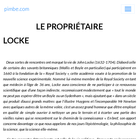
pimbe.com
LE PROPRIÉTAIRE
LOCKE
Deux sortes de rencontres ont marqué la vie de John Locke (1632-1704). D’abord celle
de certains des savants britanniques (Wallis et Boyle en particulier) qui participèrent en
1660 à la fondation de la « Royal Society », cette académie vouée à la promotion de la
nouvelle science expérimentale. Nommé lui-même membre de la Royal Society en tant
que médecin à l’âge de 36 ans, Locke aura conscience de ne participer à ce renouveau
scientifique que d’une façon indirecte, reconnaissant modestement que « tout le monde
ne peut pas espérer d’être un Boyle ou un Sydenham », mais ajoutant que « dans un siècle
qui produit d’aussi grands maîtres que l'illustre Huygens et l’incomparable Mr Newton
avec quelques autres de la même volée, c’est un assez grand honneur que d’être employé
en qualité de simple ouvrier à nettoyer un peu le terrain et à écarter une partie des
vieilles ruines qui se rencontrent sur le chemin de la connaissance ». En bref, son apport
concerne davantage ce que nous appelons de nos jours l’épistémologie, la philosophie de
la science, que la science elle-même.