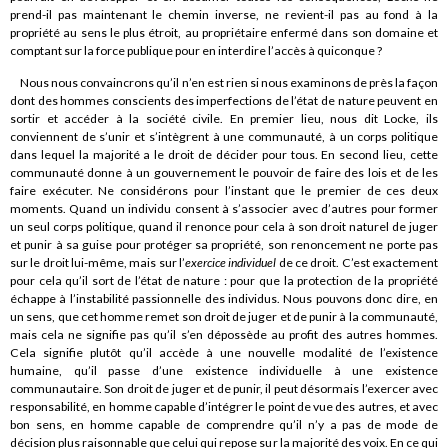
prend-il pas maintenant le chemin inverse, ne revient-il pas au fond à la
propriété au sens le plus étroit, au propriétaire enfermé dans son domaine et
comptant sur la force publique pour en interdire l’accès à quiconque ?
Nous nous convaincrons qu’il n’en est rien si nous examinons de près la façon
dont des hommes conscients des imperfections de l’état de nature peuvent en
sortir et accéder à la société civile. En premier lieu, nous dit Locke, ils
conviennent de s’unir et s’intègrent à une communauté, à un corps politique
dans lequel la majorité a le droit de décider pour tous. En second lieu, cette
communauté donne à un gouvernement le pouvoir de faire des lois et de les
faire exécuter. Ne considérons pour l’instant que le premier de ces deux
moments. Quand un individu consent à s’associer avec d’autres pour former
un seul corps politique, quand il renonce pour cela à son droit naturel de juger
et punir à sa guise pour protéger sa propriété, son renoncement ne porte pas
sur le droit lui-même, mais sur l’
exercice individuel
de ce droit. C’est exactement
pour cela qu’il sort de l’état de nature : pour que la protection de la propriété
échappe à l’instabilité passionnelle des individus. Nous pouvons donc dire, en
un sens, que cet homme remet son droit de juger et de punir à la communauté,
mais cela ne signifie pas qu’il s’en dépossède au profit des autres hommes.
Cela signifie plutôt qu’il accède à une nouvelle modalité de l’existence
humaine, qu’il passe d’une existence individuelle à une existence
communautaire. Son droit de juger et de punir, il peut désormais l’exercer avec
responsabilité, en homme capable d’intégrer le point de vue des autres, et avec
bon sens, en homme capable de comprendre qu’il n’y a pas de mode de
décision plus raisonnable que celui qui repose sur la majorité des voix. En ce qui