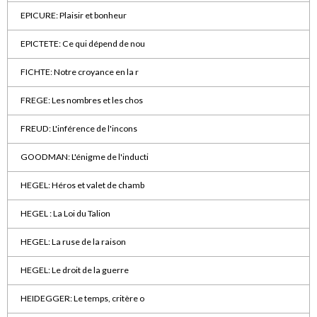
EPICURE: Plaisir et bonheur
EPICTETE: Ce qui dépend de nou
FICHTE: Notre croyance en la r
FREGE: Les nombres et les chos
FREUD: L'inférence de l'incons
GOODMAN: L'énigme de l'inducti
HEGEL: Héros et valet de chamb
HEGEL : La Loi du Talion
HEGEL: La ruse de la raison
HEGEL: Le droit de la guerre
HEIDEGGER: Le temps, critère o