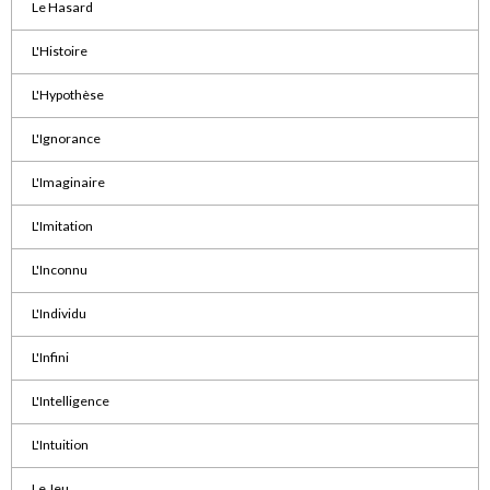
Le Hasard
L'Histoire
L'Hypothèse
L'Ignorance
L'Imaginaire
L'Imitation
L'Inconnu
L'Individu
L'Infini
L'Intelligence
L'Intuition
Le Jeu