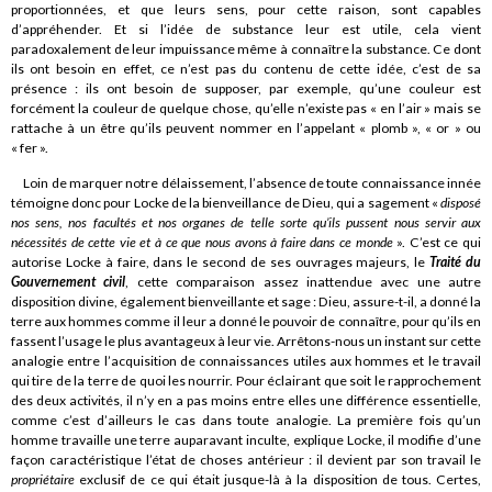
proportionnées, et que leurs sens, pour cette raison, sont capables
d’appréhender. Et si l’idée de substance leur est utile, cela vient
paradoxalement de leur impuissance même à connaître la substance. Ce dont
ils ont besoin en effet, ce n’est pas du contenu de cette idée, c’est de sa
présence : ils ont besoin de supposer, par exemple, qu’une couleur est
forcément la couleur de quelque chose, qu’elle n’existe pas « en l’air » mais se
rattache à un être qu’ils peuvent nommer en l’appelant « plomb », « or » ou
« fer ».
Loin de marquer notre délaissement, l’absence de toute connaissance innée
témoigne donc pour Locke de la bienveillance de Dieu, qui a sagement «
disposé
nos sens, nos facultés et nos organes de telle sorte qu’ils pussent nous servir aux
nécessités de cette vie et à ce que nous avons à faire dans ce monde
». C’est ce qui
autorise Locke à faire, dans le second de ses ouvrages majeurs, le
Traité du
Gouvernement civil
, cette comparaison assez inattendue avec une autre
disposition divine, également bienveillante et sage : Dieu, assure-t-il, a donné la
terre aux hommes comme il leur a donné le pouvoir de connaître, pour qu’ils en
fassent l’usage le plus avantageux à leur vie. Arrêtons-nous un instant sur cette
analogie entre l’acquisition de connaissances utiles aux hommes et le travail
qui tire de la terre de quoi les nourrir. Pour éclairant que soit le rapprochement
des deux activités, il n’y en a pas moins entre elles une différence essentielle,
comme c’est d’ailleurs le cas dans toute analogie. La première fois qu’un
homme travaille une terre auparavant inculte, explique Locke, il modifie d’une
façon caractéristique l’état de choses antérieur : il devient par son travail le
propriétaire
exclusif de ce qui était jusque-là à la disposition de tous. Certes,