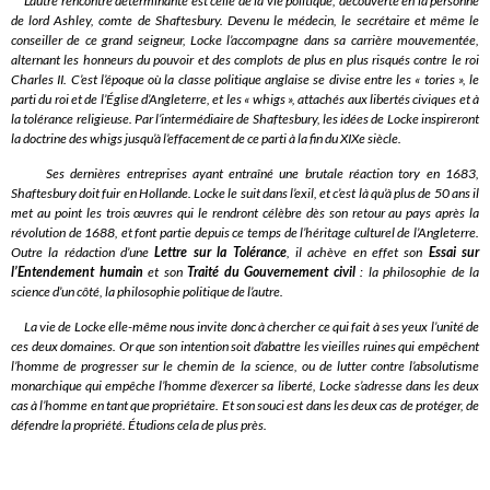
L’autre rencontre déterminante est celle de la vie politique, découverte en la personne
de lord Ashley, comte de Shaftesbury. Devenu le médecin, le secrétaire et même le
conseiller de ce grand seigneur, Locke l’accompagne dans sa carrière mouvementée,
alternant les honneurs du pouvoir et des complots de plus en plus risqués contre le roi
Charles II. C’est l’époque où la classe politique anglaise se divise entre les « tories », le
parti du roi et de l’Église d’Angleterre, et les « whigs », attachés aux libertés civiques et à
la tolérance religieuse. Par l’intermédiaire de Shaftesbury, les idées de Locke inspireront
la doctrine des whigs jusqu’à l’effacement de ce parti à la fin du XIXe siècle.
Ses dernières entreprises ayant entraîné une brutale réaction tory en 1683,
Shaftesbury doit fuir en Hollande. Locke le suit dans l’exil, et c’est là qu’à plus de 50 ans il
met au point les trois œuvres qui le rendront célèbre dès son retour au pays après la
révolution de 1688, et font partie depuis ce temps de l’héritage culturel de l’Angleterre.
Outre la rédaction d’une
Lettre sur la Tolérance
, il achève en effet son
Essai sur
l’Entendement humain
et son
Traité du Gouvernement civil
: la philosophie de la
science d’un côté, la philosophie politique de l’autre.
La vie de Locke elle-même nous invite donc à chercher ce qui fait à ses yeux l’unité de
ces deux domaines. Or que son intention soit d’abattre les vieilles ruines qui empêchent
l’homme de progresser sur le chemin de la science, ou de lutter contre l’absolutisme
monarchique qui empêche l’homme d’exercer sa liberté, Locke s’adresse dans les deux
cas à l’homme en tant que propriétaire. Et son souci est dans les deux cas de protéger, de
défendre la propriété. Étudions cela de plus près.