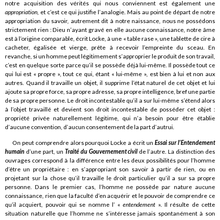
notre acquisition des vérités qui nous conviennent est également une
appropriation
, et c’est ce qui justifie l’analogie. Mais au point de départ de notre
appropriation du savoir, autrement dit à notre naissance, nous ne possédons
strictement rien : Dieu n’ayant gravé en elle aucune connaissance, notre âme
est à l’origine comparable, écrit Locke, à une « table rase », une tablette de cire à
cacheter, égalisée et vierge, prête à recevoir l’empreinte du sceau. En
revanche, si un homme peut légitimement s’approprier le produit de son travail,
c’est en quelque sorte parce qu’il se possède déjà lui-même. Il possède tout ce
qui lui est « propre », tout ce qui, étant « lui-même », est bien à lui et non aux
autres. Quand il travaille un objet, il supprime l’état naturel de cet objet et lui
ajoute sa propre force, sa propre adresse, sa propre intelligence, bref une partie
de sa propre personne. Le droit incontestable qu’il a sur lui-même s’étend alors
à l’objet travaillé et devient son droit incontestable de posséder cet objet :
propriété privée naturellement légitime, qui n’a besoin pour être établie
d’aucune convention, d’aucun consentement de la part d’autrui.
On peut comprendre alors pourquoi Locke a écrit un
Essai sur l’Entendement
humain
d’une part, un
Traité du Gouvernement civil
de l’autre. La distinction des
ouvrages correspond à la différence entre les deux possibilités pour l’homme
d’être un propriétaire : en s’appropriant son savoir à partir de rien, ou en
projetant sur la chose qu’il travaille le droit particulier qu’il a sur sa propre
personne. Dans le premier cas, l’homme ne possède par nature aucune
connaissance, rien que la faculté d’en acquérir et le pouvoir de comprendre ce
qu’il acquiert, pouvoir qui se nomme l’ «
entendement
». Il résulte de cette
situation naturelle que l’homme ne s’intéresse jamais spontanément à son