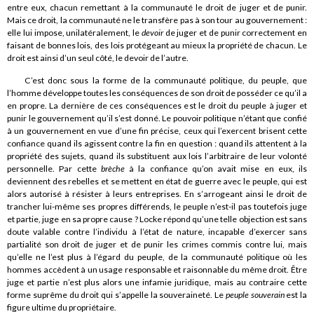
entre eux, chacun remettant à la communauté le droit de juger et de punir.
Mais ce droit, la communauté ne le transfère pas à son tour au gouvernement :
elle lui impose, unilatéralement, le
devoir
de juger et de punir correctement en
faisant de bonnes lois, des lois protégeant au mieux la propriété de chacun. Le
droit est ainsi d’un seul côté, le devoir de l’autre.
C’est donc sous la forme de la communauté politique, du peuple, que
l’homme développe toutes les conséquences de son droit de posséder ce qu’il a
en propre. La dernière de ces conséquences est le droit du peuple à juger et
punir le gouvernement qu’il s’est donné. Le pouvoir politique n’étant que confié
à un gouvernement en vue d’une fin précise, ceux qui l’exercent brisent cette
confiance quand ils agissent contre la fin en question : quand ils attentent à la
propriété des sujets, quand ils substituent aux lois l’arbitraire de leur volonté
personnelle. Par cette
brèche
à la confiance qu’on avait mise en eux, ils
deviennent des rebelles et se mettent en état de guerre avec le peuple, qui est
alors autorisé à résister à leurs entreprises. En s’arrogeant ainsi le droit de
trancher lui-même ses propres différends, le peuple n’est-il pas toutefois juge
et partie, juge en sa propre cause ? Locke répond qu’une telle objection est sans
doute valable contre l’individu à l’état de nature, incapable d’exercer sans
partialité son droit de juger et de punir les crimes commis contre lui, mais
qu’elle ne l’est plus à l’égard du peuple, de la communauté politique où les
hommes accèdent à un usage responsable et raisonnable du même droit. Être
juge et partie n’est plus alors une infamie juridique, mais au contraire cette
forme suprême du droit qui s’appelle la souveraineté. Le
peuple souverain
est la
figure ultime du propriétaire.