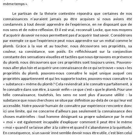
même temps ».
Le partisan de la théorie contestée répondra que certaines de nos
connaissances n’auraient jamais pu être acquises si nous avions été
condamnés à tout devoir apprendre de l’expérience, en ne disposant que de
nos sens et de notre réflexion. Et il est vrai, reconnaît Locke, que nos moyens
d’acquérir
du savoir
ne nous permettent pas d’acquérir
tout savoir
. Considérons
par exemple ce que l’expérience peut nous apprendre sur un métal comme le
plomb. Grâce à la vue et au toucher, nous découvrons ses propriétés, sa
couleur, sa consistance, son poids. En réfléchissant sur la conjonction
constante des sensations visuelles et tactiles que nous éprouvons en présence
du plomb, nous découvrons que ces propriétés sont toujours unies. Pouvons-
nous aller plus loin et acquérir une connaissance de ce qui se trouve « sous » les
propriétés du plomb, pouvons-nous connaître le sujet unique auquel ces
propriétés appartiennent et qui les supporte toutes, pouvons-nous connaître la
« substance » même du plomb ? Cela reviendrait à le connaître parfaitement, à
le connaître dans son être, à savoir enfin « ce que c’est » que le plomb. Pour une
telle connaissance, toutefois, les sens ne sont plus d’aucune utilité : la
substance que nous cherchons se situe par définition au-delà de ce qui leur est
accessible. Notre pouvoir humain de connaître par expérience rencontre donc
ici une limite, qui ne concerne d’ailleurs pas seulement la connaissance des
choses matérielles : tout homme désignant sa propre substance par le mot
« moi » est également incapable d’expliquer comment il peut être le même
« moi » quand il se laisse aller à la colère et quand il s’abandonne à la quiétude.
En conséquence, si un savoir inné semble devoir nous être utile, c’est bien celui