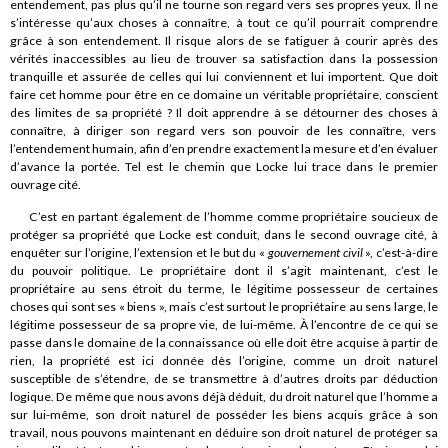
entendement, pas plus qu’il ne tourne son regard vers ses propres yeux. Il ne
s’intéresse qu’aux choses à connaître, à tout ce qu’il pourrait comprendre
grâce à son entendement. Il risque alors de se fatiguer à courir après des
vérités inaccessibles au lieu de trouver sa satisfaction dans la possession
tranquille et assurée de celles qui lui conviennent et lui importent. Que doit
faire cet homme pour être en ce domaine un véritable propriétaire, conscient
des limites de sa propriété ? Il doit apprendre à se détourner des choses à
connaître, à diriger son regard vers son pouvoir de les connaître, vers
l’entendement humain, afin d’en prendre exactement la mesure et d’en évaluer
d’avance la portée. Tel est le chemin que Locke lui trace dans le premier
ouvrage cité.
C’est en partant également de l’homme comme propriétaire soucieux de
protéger sa propriété que Locke est conduit, dans le second ouvrage cité, à
enquêter sur l’origine, l’extension et le but du «
gouvernement civil
», c’est-à-dire
du pouvoir politique. Le propriétaire dont il s’agit maintenant, c’est le
propriétaire au sens étroit du terme, le légitime possesseur de certaines
choses qui sont ses « biens », mais c’est surtout le propriétaire au sens large, le
légitime possesseur de sa propre vie, de lui-même. À l’encontre de ce qui se
passe dans le domaine de la connaissance où elle doit être acquise à partir de
rien, la propriété est ici donnée dès l’origine, comme un droit naturel
susceptible de s’étendre, de se transmettre à d’autres droits par déduction
logique. De même que nous avons déjà déduit, du droit naturel que l’homme a
sur lui-même, son droit naturel de posséder les biens acquis grâce à son
travail, nous pouvons maintenant en déduire son droit naturel de protéger sa