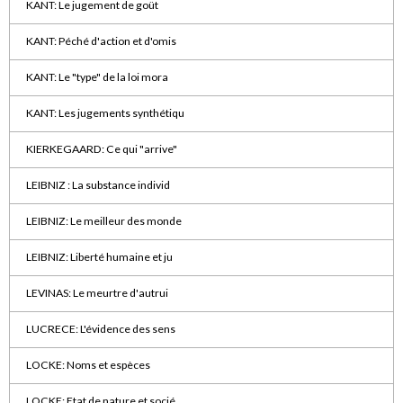
KANT: Le jugement de goüt
KANT: Péché d'action et d'omis
KANT: Le "type" de la loi mora
KANT: Les jugements synthétiqu
KIERKEGAARD: Ce qui "arrive"
LEIBNIZ : La substance individ
LEIBNIZ: Le meilleur des monde
LEIBNIZ: Liberté humaine et ju
LEVINAS: Le meurtre d'autrui
LUCRECE: L'évidence des sens
LOCKE: Noms et espèces
LOCKE: Etat de nature et socié