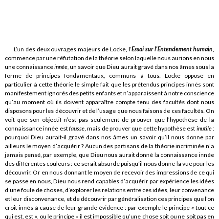
L’un des deux ouvrages majeurs de Locke, l’
Essai sur l’Entendement humain
,
commence par une réfutation de la théorie selon laquelle nous aurions en nous
une connaissance
innée
, un savoir que Dieu aurait gravé dans nos âmes sous la
forme de principes fondamentaux, communs à tous. Locke oppose en
particulier à cette théorie le simple fait que les prétendus principes innés sont
manifestement ignorés des petits enfants et n’apparaissent à notre conscience
qu’au moment où ils doivent apparaître compte tenu des facultés dont nous
disposons pour les découvrir et de l’usage que nous faisons de ces facultés. On
voit que son objectif n’est pas seulement de prouver que l’hypothèse de la
connaissance innée est
fausse
, mais de prouver que cette hypothèse est
inutile
:
pourquoi Dieu aurait-il gravé dans nos âmes un savoir qu’il nous donne par
ailleurs le moyen d’acquérir ? Aucun des partisans de la théorie incriminée n’a
jamais pensé, par exemple, que Dieu nous aurait donné la connaissance innée
des différentes couleurs : ce serait absurde puisqu’il nous donne la vue pour les
découvrir. Or en nous donnant le moyen de recevoir des impressions de ce qui
se passe en nous, Dieu nous rend capables d’acquérir par expérience les idées
d’une foule de choses, d’explorer les relations entre ces idées, leur convenance
et leur disconvenance, et de découvrir par généralisation ces principes que l’on
croit innés à cause de leur grande évidence : par exemple le principe « tout ce
qui est, est », ou le principe « il est impossible qu’une chose soit ou ne soit pas en