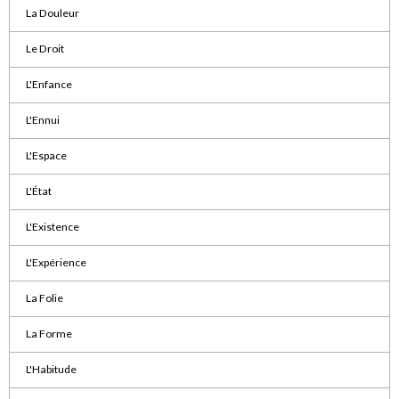
La Douleur
Le Droit
L'Enfance
L'Ennui
L'Espace
L'État
L'Existence
L'Expérience
La Folie
La Forme
L'Habitude