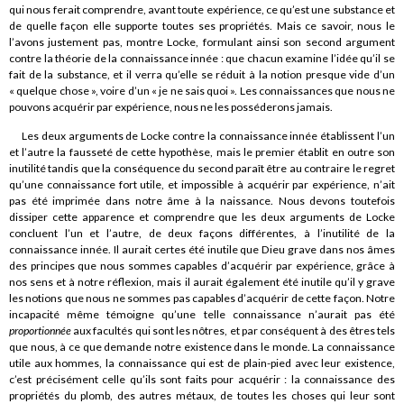
qui nous ferait comprendre, avant toute expérience, ce qu’est une substance et
de quelle façon elle supporte toutes ses propriétés. Mais ce savoir, nous le
l’avons justement pas, montre Locke, formulant ainsi son second argument
contre la théorie de la connaissance innée : que chacun examine l’idée qu’il se
fait de la substance, et il verra qu’elle se réduit à la notion presque vide d’un
« quelque chose », voire d’un « je ne sais quoi ». Les connaissances que nous ne
pouvons acquérir par expérience, nous ne les posséderons jamais.
Les deux arguments de Locke contre la connaissance innée établissent l’un
et l’autre la fausseté de cette hypothèse, mais le premier établit en outre son
inutilité tandis que la conséquence du second paraît être au contraire le regret
qu’une connaissance fort utile, et impossible à acquérir par expérience, n’ait
pas été imprimée dans notre âme à la naissance. Nous devons toutefois
dissiper cette apparence et comprendre que les deux arguments de Locke
concluent l’un et l’autre, de deux façons différentes, à l’inutilité de la
connaissance innée. Il aurait certes été inutile que Dieu grave dans nos âmes
des principes que nous sommes capables d’acquérir par expérience, grâce à
nos sens et à notre réflexion, mais il aurait également été inutile qu’il y grave
les notions que nous ne sommes pas capables d’acquérir de cette façon. Notre
incapacité même témoigne qu’une telle connaissance n’aurait pas été
proportionnée
aux facultés qui sont les nôtres, et par conséquent à des êtres tels
que nous, à ce que demande notre existence dans le monde. La connaissance
utile aux hommes, la connaissance qui est de plain-pied avec leur existence,
c’est précisément celle qu’ils sont faits pour acquérir : la connaissance des
propriétés du plomb, des autres métaux, de toutes les choses qui leur sont