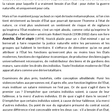
la raison pour laquelle il a vraiment besoin d’un État : pour éviter la guerre
naturelle, et uniquement pour cela.
Mais si l’on maintient jusqu’au bout ce rejet de toute métamorphose, si l’on s’en
tient strictement au besoin d’État que pourrait éprouver l’homme à l’état de
nature, ce n’est plus seulement un sentiment de risque et de vigilance
qu’inspirera l’État moderne, c’est un rejet absolu, comme celui qu’exprime le
philosophe « libertarien » américain Robert Nozick (1938-2002) dans son livre
Anarchie, État et utopie
(1974). Nozick plaide pour un «
État minimal
» qui se
bornerait à faire respecter la justice naturelle entre les personnes et les
groupes qui habitent le territoire. Il s’efforce de démontrer qu’on ne peut
attribuer à l’État les fonctions qu’exercent plus ou moins tous les États
modernes, fonctions de régulateur économique, de producteur des biens jugés
universellement nécessaires, de redistributeur des biens et de gardiens des
mœurs, sans violer les droits des individus. Toute l’évolution moderne de l’État
apparaît alors comme une dérive totalitaire.
Examinons de plus près, toutefois, cette conception
ultralibérale
. Punir les
violences faites aux personnes est, d’après elle, une fonction légitime de l’État,
mais instituer un salaire minimum ne l’est pas. Or de quoi s’agit-il dans le
premier cas ? D’empêcher que certains individus soient, à cause de leur
faiblesse, à la merci d’autres individus. Et de quoi s’agit-il dans le second ?
D’empêcher que certains individus soient, à cause de leur faiblesse, à la merci
d’autres individus. Du point de vue du signataire présumé du contrat social,
aucune différence n’est concevable entre les deux cas : s’il a besoin d’un État,