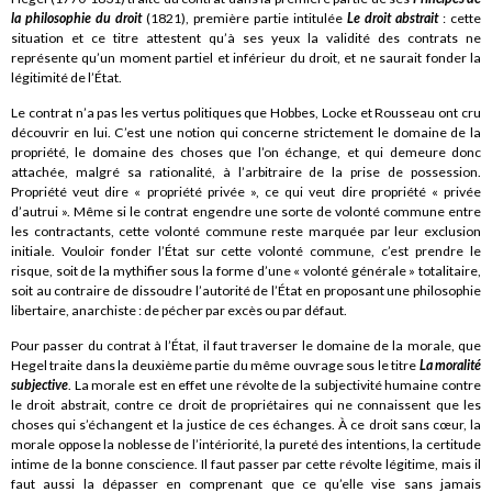
la philosophie du droit
(1821), première partie intitulée
Le droit abstrait
: cette
situation et ce titre attestent qu’à ses yeux la validité des contrats ne
représente qu’un moment partiel et inférieur du droit, et ne saurait fonder la
légitimité de l’État.
Le contrat n’a pas les vertus politiques que Hobbes, Locke et Rousseau ont cru
découvrir en lui. C’est une notion qui concerne strictement le domaine de la
propriété, le domaine des choses que l’on échange, et qui demeure donc
attachée, malgré sa rationalité, à l’arbitraire de la prise de possession.
Propriété veut dire « propriété privée », ce qui veut dire propriété « privée
d’autrui ». Même si le contrat engendre une sorte de volonté commune entre
les contractants, cette volonté commune reste marquée par leur exclusion
initiale. Vouloir fonder l’État sur cette volonté commune, c’est prendre le
risque, soit de la mythifier sous la forme d’une « volonté générale » totalitaire,
soit au contraire de dissoudre l’autorité de l’État en proposant une philosophie
libertaire, anarchiste : de pécher par excès ou par défaut.
Pour passer du contrat à l’État, il faut traverser le domaine de la morale, que
Hegel traite dans la deuxième partie du même ouvrage sous le titre
La moralité
subjective
. La morale est en effet une révolte de la subjectivité humaine contre
le droit abstrait, contre ce droit de propriétaires qui ne connaissent que les
choses qui s’échangent et la justice de ces échanges. À ce droit sans cœur, la
morale oppose la noblesse de l’intériorité, la pureté des intentions, la certitude
intime de la bonne conscience. Il faut passer par cette révolte légitime, mais il
faut aussi la dépasser en comprenant que ce qu’elle vise sans jamais