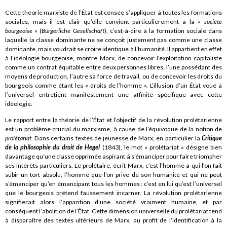
Cette théorie marxiste de l’État est censée s’appliquer à toutes les formations
sociales, mais il est clair qu’elle convient particulièrement à la «
société
bourgeoise
» (
Bürgerliche Gesellschaft
), c’est-à-dire à la formation sociale dans
laquelle la classe dominante ne se conçoit justement pas comme une classe
dominante, mais voudrait se croire identique à l’humanité. Il appartient en effet
à l’idéologie bourgeoise, montre Marx, de concevoir l’exploitation capitaliste
comme un contrat équitable entre deux personnes libres, l’une possédant des
moyens de production, l’autre sa force de travail, ou de concevoir les droits du
bourgeois comme étant les « droits de l’homme ». L’illusion d’un État voué à
l’universel entretient manifestement une affinité spécifique avec cette
idéologie.
Le rapport entre la théorie de l’État et l’objectif de la révolution prolétarienne
est un problème crucial du marxisme, à cause de l’équivoque de la notion de
prolétariat
. Dans certains textes de jeunesse de Marx, en particulier la
Critique
de la philosophie du droit de Hegel
(1843), le mot « prolétariat » désigne bien
davantage qu’une classe opprimée aspirant à s’émanciper pour faire triompher
ses intérêts particuliers. Le prolétaire, écrit Marx, c’est l’homme à qui l’on fait
subir un tort absolu, l’homme que l’on prive de son humanité et qui ne peut
s’émanciper qu’en émancipant tous les hommes : c’est en lui qu’est l’universel
que le bourgeois prétend faussement incarner. La révolution prolétarienne
signifierait alors l’apparition d’une société vraiment humaine, et par
conséquent l’abolition de l’État. Cette dimension universelle du prolétariat tend
à disparaître des textes ultérieurs de Marx, au profit de l’identification à la