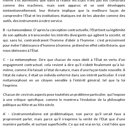
même s’ils admettent que dans la réalité les États n’ont pas été construits
comme des machines, mais sont apparus et se sont développés
inintentionnellement, leur théorie implique que la meilleure façon de
comprendre l’État et les institutions étatiques est de les aborder comme des
outils, des instruments à notre service.
B –
La transcendance
. D’après la conception contractuelle, l’État tient sa légitimité
de son aptitude à transcender les intérêts divergents qui agitent la société, et
qui, sans lui, contraindraient l’homme d’obéir à l’homme : c’est précisément
pour éviter l’obéissance d’homme à homme, prétend en effet cette théorie, que
nous obéissons à l’État.
C –
La métamorphose
. Dire que chacun de nous obéit à l’État en vertu d’un
engagement contractuel, cela revient à dire qu’il n’obéit finalement qu’à lui-
même, comme il le faisait à l’état de nature, mais d’une façon toute nouvelle. À
l’état de nature, il était un individu enfermé dans son intérêt particulier. Il s’est
métamorphosé en un citoyen sensible à l’intérêt général, tel que la loi
l’exprime.
Chacun de ces trois aspects pose toutefois un problème particulier, qui l’expose
à une critique spécifique, comme le montrera l’évolution de la philosophie
politique au XIXe et au XXe siècle.
A’ – L’instrumentalisme est problématique, non parce qu’il serait faux à
proprement parler, mais parce qu’il n’exprime la vérité de l’État que d’une
manière partielle, et surtout superficielle. Ce qui est vrai en lui, c’est l’idée que