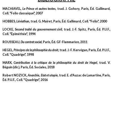
MACHIAVEL,
Le Prince et autres textes
, trad. J. Gohory, Paris, Éd. Gallimard,
Coll. "Folio classaique", 2007
HOBBES,
Léviathan
, trad. G. Mairet, Paris, Éd. Gallimard, Coll. "Folio", 2000
LOCKE,
Second traité du gouvernement civil
, trad. J.-F. Spitz, Paris, Éd. P.U.F.,
Coll. "Épiméthée", 1994
ROUSSEAU,
Du contrat social
, Paris, Éd. GF-Flammarion, 2011
HEGEL,
Principes de la philosophie du droit
, trad. J.-F. Kervégan, Paris, Éd. P.U.F.,
Coll. "Quadrige", 1998
MARX,
Contribution à la critique de la philosophie du droit de Hegel
, trad. V.
Béguin (dir.), Paris, Éd. Sociales, 2018
Robert NOZICK,
Anarchie, Etat et utopie
, trad. E. d'Auzac de Lamartine, Paris,
Éd. P.U.F., Coll. "Quadrige", 2016