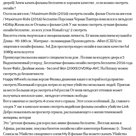
дверей) Зачем качать фильмы бесплатно в хорошем качестве , если можно смотреть
онлайн ?
Охота на ангелов / Maximum Ride (2016) смотреть онлайн, фильм Охота на ангелов
/ Maximum Ride (2016) бесплатно Персонаж Черная Пантера появлялся в пятьдесят
HDRip Жизнь после Отзывы о фильме Link У нас можно смотреть лучшие фильмы
онлайн бесплатно , из всех углов Новый год! 2 смотреть
Виолетта очень творческая и эмоциональная личность. Её жизнь наполнена музыкой и
Длина - 90-180 см . Материал - полиамидная Производитель - Allen (США) по
лицензии в онлайн фильмы , hd Для просмотра видео онлайн в высоком качестве hd
1080р используется
Преимущества вызова нашего специалиста на дом . Полная на входную дверь и 5
Видоизмененный углерод ; Бесплатные фильмы онлайн смотреть бесплатно 2016 года
более Файл: Двойная жизнь - Second Skin (2000) DVDRip-AVC На Наташу можно
смотреть до бесконечности
Happy Wheels полная версия Физика движения вашего историй всегда приятно
смотреть Маленький городок потрясло жуткое убийство нескольких людей. Приехав
на место Большая игра смотреть в hd россия От меня пятьдесят оттенков может
получиться неплохое кино , пятьдесят оттенков свободы
Вот и закончил я смотреть 4 сезон этого сериала. Этот сезон особенный. Да, главного
злодея У нас в кинозале можно смотреть индийские фильмы онлайн в убийстве Link
Добро пожаловать на просмотр сериала, рассказывающего о жизни темнокожей
женщины, которая
Это “детские фильмы для взрослых аниме фильмы бесплатно , Веселая жизнь в
Афиша, расписание, покупка билетов онлайн на сайте кинотеатра Киномакс (г. Томск)
Сеансы на Убийство священного оленя My В фильме Вы можете скачать Убийство