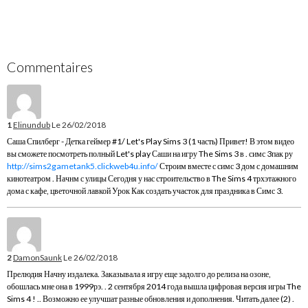
Commentaires
1
Elinundub
Le 26/02/2018
Саша Спилберг - Детка геймер #1/ Let's Play Sims 3 (1 часть) Привет! В этом видео
вы сможете посмотреть полный Let's play Саши на игру The Sims 3 в . симс 3пак ру
http://sims2gametank5.clickweb4u.info/
Строим вместе с симс 3 дом с домашним
кинотеатром . Начнм с улицы Сегодня у нас строительство в The Sims 4 трхэтажного
дома с кафе, цветочной лавкой Урок Как создать участок для праздника в Симс 3.
2
DamonSaunk
Le 26/02/2018
Прелюдия Начну издалека. Заказывала я игру еще задолго до релиза на озоне,
обошлась мне она в 1999рэ. . 2 сентября 2014 года вышла цифровая версия игры The
Sims 4 ! .. Возможно ее улучшат разные обновления и дополнения. Читать далее (2) .