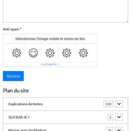
Anti-spam
Sélectionnez l'image visible le moins de fois
IconCaptcha
©
Ajouter
Plan du site
Explications de textes
100
QUI SUIS-JE ?
2
Penser avec les Maîtres
31