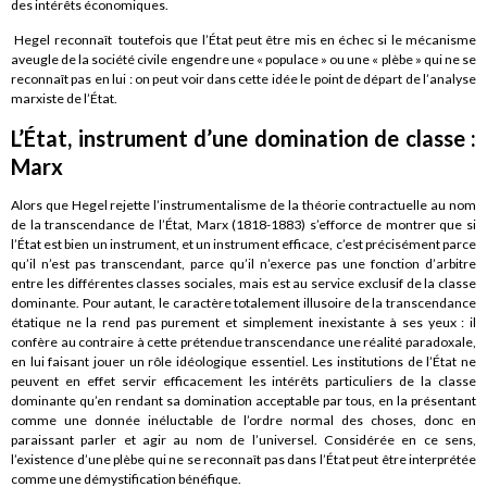
des intérêts économiques.
Hegel reconnaît toutefois que l’État peut être mis en échec si le mécanisme
aveugle de la société civile engendre une « populace » ou une « plèbe » qui ne se
reconnaît pas en lui : on peut voir dans cette idée le point de départ de l’analyse
marxiste de l’État.
L’État, instrument d’une domination de classe :
Marx
Alors que Hegel rejette l’instrumentalisme de la théorie contractuelle au nom
de la transcendance de l’État, Marx (1818-1883) s’efforce de montrer que si
l’État est bien un instrument, et un instrument efficace, c’est précisément parce
qu’il n’est pas transcendant, parce qu’il n’exerce pas une fonction d’arbitre
entre les différentes classes sociales, mais est au service exclusif de la classe
dominante. Pour autant, le caractère totalement illusoire de la transcendance
étatique ne la rend pas purement et simplement inexistante à ses yeux : il
confère au contraire à cette prétendue transcendance une réalité paradoxale,
en lui faisant jouer un rôle idéologique essentiel. Les institutions de l’État ne
peuvent en effet servir efficacement les intérêts particuliers de la classe
dominante qu’en rendant sa domination acceptable par tous, en la présentant
comme une donnée inéluctable de l’ordre normal des choses, donc en
paraissant parler et agir au nom de l’universel. Considérée en ce sens,
l’existence d’une plèbe qui ne se reconnaît pas dans l’État peut être interprétée
comme une démystification bénéfique.