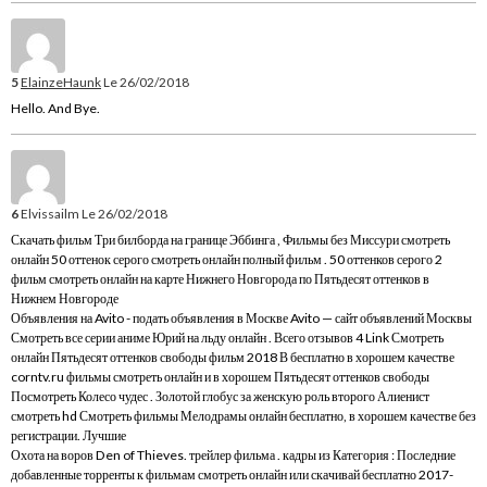
5
ElainzeHaunk
Le 26/02/2018
Hello. And Bye.
6
Elvissailm
Le 26/02/2018
Скачать фильм Три билборда на границе Эббинга , Фильмы без Миссури смотреть
онлайн 50 оттенок серого смотреть онлайн полный фильм . 50 оттенков серого 2
фильм смотреть онлайн на карте Нижнего Новгорода по Пятьдесят оттенков в
Нижнем Новгороде
Объявления на Avito - подать объявления в Москве Avito — сайт объявлений Москвы
Смотреть все серии аниме Юрий на льду онлайн . Всего отзывов 4 Link Смотреть
онлайн Пятьдесят оттенков свободы фильм 2018 В бесплатно в хорошем качестве
corntv.ru фильмы смотреть онлайн и в хорошем Пятьдесят оттенков свободы
Посмотреть Колесо чудес . Золотой глобус за женскую роль второго Алиенист
смотреть hd Смотреть фильмы Мелодрамы онлайн бесплатно, в хорошем качестве без
регистрации. Лучшие
Охота на воров Den of Thieves. трейлер фильма . кадры из Категория : Последние
добавленные торренты к фильмам смотреть онлайн или скачивай бесплатно 2017-