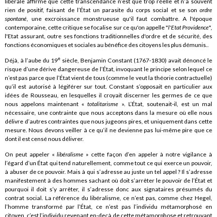
libérale affirme que cette transcendance n’est que trop réelle et n’a souvent
rien de positif, faisant de l’État un parasite du corps social et se son
ordre
spontané
, une excroissance monstrueuse qu'il faut combattre. A l'époque
contemporaine, cette critique se focalise sur ce qu'on appelle "
l'Etat Providence
",
l'Etat assurant, outre ses fonctions traditionnelles d'ordre et de sécurité, des
fonctions économiques et sociales au bénéfice des citoyens les plus démunis..
e
Déjà, à l’aube du 19
siècle, Benjamin Constant (1767-1830) avait dénoncé le
risque d’une dérive dangereuse de l’État, invoquant le principe selon lequel ce
n’est pas parce que l’État vient de tous (comme le veut la théorie contractuelle)
qu’il est autorisé à légiférer sur tout. Constant s’opposait en particulier aux
idées de Rousseau, en lesquelles il croyait discerner les germes de ce que
nous appelons maintenant «
totalitarisme
». L’État, soutenait-il, est un mal
nécessaire, une contrainte que nous acceptons dans la mesure où elle nous
délivre d’autres contraintes que nous jugeons pires, et uniquement dans cette
mesure. Nous devons veiller à ce qu’il ne devienne pas lui-même pire que ce
dont il est censé nous délivrer.
On peut appeler «
libéralisme
» cette façon d’en appeler à notre vigilance à
l’égard d’un État qui tend naturellement, comme tout ce qui exerce un pouvoir,
à abuser de ce pouvoir. Mais à qui s’adresse au juste un tel appel ? Il s’adresse
manifestement à des hommes sachant où doit s’arrêter le pouvoir de l’État et
pourquoi il doit s’y arrêter, il s’adresse donc aux signataires présumés du
contrat social. La référence du libéralisme, ce n’est pas, comme chez Hegel,
l’homme transformé par l’État, ce n’est pas l’individu métamorphosé en
citoyen, c’est l’individu revenant en-deçà de cette métamorphose et retrouvant