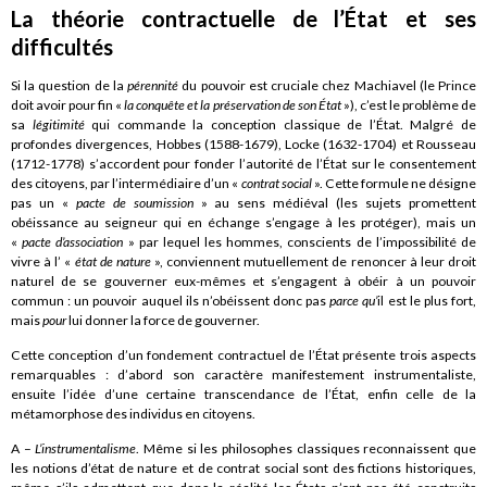
La théorie contractuelle de l’État et ses
difficultés
Si la question de la
pérennité
du pouvoir est cruciale chez Machiavel (le Prince
doit avoir pour fin «
la conquête et la préservation de son État
»), c’est le problème de
sa
légitimité
qui commande la conception classique de l’État. Malgré de
profondes divergences, Hobbes (1588-1679), Locke (1632-1704) et Rousseau
(1712-1778) s’accordent pour fonder l’autorité de l’État sur le consentement
des citoyens, par l’intermédiaire d’un «
contrat social
». Cette formule ne désigne
pas un «
pacte de soumission
» au sens médiéval (les sujets promettent
obéissance au seigneur qui en échange s’engage à les protéger), mais un
«
pacte d’association
» par lequel les hommes, conscients de l’impossibilité de
vivre à l’ «
état de nature
», conviennent mutuellement de renoncer à leur droit
naturel de se gouverner eux-mêmes et s’engagent à obéir à un pouvoir
commun : un pouvoir auquel ils n’obéissent donc pas
parce qu’
il est le plus fort,
mais
pour
lui donner la force de gouverner.
Cette conception d’un fondement contractuel de l’État présente trois aspects
remarquables : d’abord son caractère manifestement instrumentaliste,
ensuite l’idée d’une certaine transcendance de l’État, enfin celle de la
métamorphose des individus en citoyens.
A –
L’instrumentalisme
. Même si les philosophes classiques reconnaissent que
les notions d’état de nature et de contrat social sont des fictions historiques,