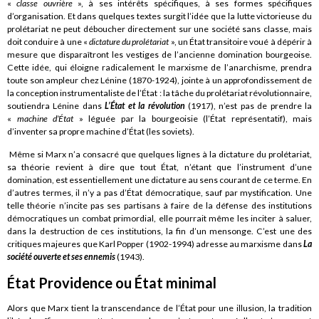
«
classe ouvrière
», à ses intérêts spécifiques, à ses formes spécifiques
d’organisation. Et dans quelques textes surgit l’idée que la lutte victorieuse du
prolétariat ne peut déboucher directement sur une société sans classe, mais
doit conduire à une «
dictature du prolétariat
», un État transitoire voué à dépérir à
mesure que disparaîtront les vestiges de l’ancienne domination bourgeoise.
Cette idée, qui éloigne radicalement le marxisme de l’anarchisme, prendra
toute son ampleur chez Lénine (1870-1924), jointe à un approfondissement de
la conception instrumentaliste de l’État : la tâche du prolétariat révolutionnaire,
soutiendra Lénine dans
L’État et la révolution
(1917), n’est pas de prendre la
«
machine d’État
» léguée par la bourgeoisie (l’État représentatif), mais
d’inventer sa propre machine d’État (les soviets).
Même si Marx n’a consacré que quelques lignes à la dictature du prolétariat,
sa théorie revient à dire que tout État, n’étant que l’instrument d’une
domination, est essentiellement une dictature au sens courant de ce terme. En
d’autres termes, il n’y a pas d’État démocratique, sauf par mystification. Une
telle théorie n’incite pas ses partisans à faire de la défense des institutions
démocratiques un combat primordial, elle pourrait même les inciter à saluer,
dans la destruction de ces institutions, la fin d’un mensonge. C’est une des
critiques majeures que Karl Popper (1902-1994) adresse au marxisme dans
La
société ouverte et ses ennemis
(1943).
État Providence ou État minimal
Alors que Marx tient la transcendance de l’État pour une illusion, la tradition