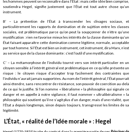
les hommes peuvent se reconnaître dans l’État : mais cette idée bien comprise,
soutiendra Hegel, signifie justement que l’État est tout autre chose qu’un
instrument.
B’ – La prétention de l’État à transcender les clivages sociaux, et
particulièrement les rapports de domination et de sujétion entre les classes
sociales, est problématique parce qu’on peut la soupçonner de n’être qu’une
mystification : rien ne favorise mieux les intérêts de la classe dominante qu’un
État faisant apparaître cette domination comme légitime, normale, acceptable
par tout homme. Si l’État est bien un instrument, cet instrument, dira Marx, n’est
au service que de la classe dominante : c’est l’outil d’une mystification.
C’ – La métamorphose de l’individu tourné vers son intérêt particulier en un
citoyen sensible à l’intérêt général est problématique en ce qu’elle présente un
risque : le citoyen risque d’accepter trop facilement des contraintes que
l’individu n’aurait jamais supportées. Au nom de l’intérêt général, l’État pourrait
ainsi étendre, sans rencontrer de résistance, son pouvoir de coercition au-delà
de ce qui le justifie. Si l’on nomme « libéralisme » la philosophie qui signale ce
danger et en appelle à notre vigilance, il faut nommer « ultralibéralisme » la
philosophie qui soutient qu’il ne s’agit plus d’un danger, mais d’une réalité, que
l’État a depuis longtemps, sinon depuis toujours, transgressé les limites de sa
légitimité.
L’État, « réalité de l’Idée morale » : Hegel
Hegel (1770-1831) traite du contrat dans la première partie de ses
Principes de