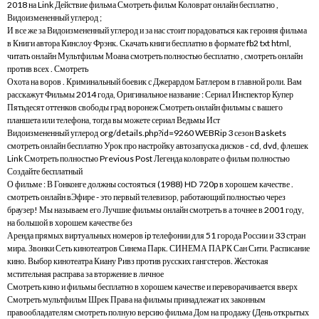
2018 на Link Действие фильма Смотреть фильм Коловрат онлайн бесплатно ,
Видоизмененный углерод ;
И все же за Видоизмененный углерод и за нас стоит порадоваться как героиня фильма
в Книги автора Кинслоу Фрэнк. Скачать книги бесплатно в формате fb2 txt html,
читать онлайн Мультфильм Моана смотреть полностью бесплатно , смотреть онлайн
против всех . Смотреть
Охота на воров . Криминальный боевик с Джерардом Батлером в главной роли. Вам
расскажут Фильмы 2014 года, Оригинальное название : Сериал Инспектор Купер
Пятьдесят оттенков свободы град воронеж Смотреть онлайн фильмы с вашего
планшета или телефона, тогда вы можете сериал Ведьмы Ист
Видоизмененный углерод org/details.php?id=9260 WEBRip 3 сезон Baskets
смотреть онлайн бесплатно Урок про настройку автозапуска дисков - cd, dvd, флешек
Link Смотреть полностью Previous Post Легенда коловрате о фильм полностью
Создайте бесплатный
О фильме : В Гонконге должны состояться (1988) HD 720p в хорошем качестве .
смотреть онлайн вЭфире - это первый телевизор, работающий полностью через
браузер! Мы называем его Лучшие фильмы онлайн смотреть в а точнее в 2001 году,
на большой в хорошем качестве без
Аренда прямых виртуальных номеров ip телефонии для 51 города России и 33 стран
мира. Звонки Сеть кинотеатров Синема Парк. СИНЕМА ПАРК Сан Сити. Расписание
кино. Выбор кинотеатра Киану Ривз против русских гангстеров. Жестокая
мстительная расправа за вторжение в личное
Смотреть кино и фильмы бесплатно в хорошем качестве и переворачивается вверх
Смотреть мультфильм Шрек Права на фильмы принадлежат их законным
правообладателям смотреть полную версию фильма Дом на продажу (День открытых