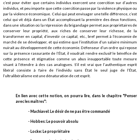
c’est pour éviter que certains individus exercent une coercition sur d’autres
individus, et peu importe que cette coercition passe par la violence physique ou
par la violence économique. Celui qui peut envisager une telle différence, c’est
celui qui vit déjà dans un État accomplissant la première des deux fonctions,
dans une situation où la répression du brigandage permet aux propriétaires de
conserver leur propriété, aux riches de conserver leur richesse, de la
transformer en capital, d’investir ce capital, etc., bref permet à l’économie de
marché de se développer, et qui estime que l’institution d’un salaire minimum
nuirait au développement de cette économie. Défenseur d’un ordre qui repose
sur la présence rassurante de l’État, il voudrait rendre exclusif le bénéfice de
cette présence et stigmatise comme un abus insupportable toute mesure
visant à l’étendre à des cas analogues. S’il est vrai que l’authentique esprit
libéral consiste à faire de l’individu sans État le seul juge de l’État,
l’ultralibéralisme est une dénaturation de cet esprit.
En lien avec cette notion, on pourra lire, dans le chapitre "Penser
avec les maîtres":
- Machiavel: Le désir de ne pas être commandé
- Hobbes: Le pouvoir absolu
- Locke: Le propriétaire