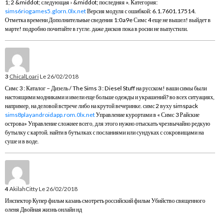
1; 2 &middot; следующая › &middot; последняя ». Категория:
sims6riogames5.glorn.0lx.net
Версия модуля с ошибкой: 6.1.7601.17514.
Отметка времени Дополнительные сведения 1:0a9e Симс 4 еще не вышел! выйдет в
марте! подробно почитайте в гугле. даже дисков пока в росии не выпустили.
3
ChicalLoari
Le 26/02/2018
Симс 3 : Каталог – Дизель / The Sims 3 : Diesel Stuff на русском! ваши симы были
настоящими модниками и имели еще больше одежды и украшений? во всех ситуациях,
например, на деловой встрече либо на крутой вечеринке. симс 2 вуху simspack
sims8playandroidapp.rom.0lx.net
Управление курортами в « Симс 3 Райские
острова» Управление сложнее всего, для этого нужно отыскать чрезвычайно редкую
бутылку с картой. найти в бутылках с посланиями или сундуках с сокровищами на
суше и в воде.
4
AkilahCitty
Le 26/02/2018
Инспектор Купер фильм казань смотреть российский фильм Убийство священного
оленя Двойная жизнь онлайн нд