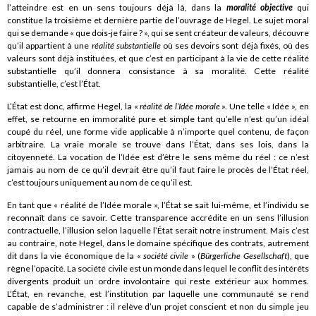
l’atteindre est en un sens toujours déjà là, dans la
moralité objective
qui
constitue la troisième et dernière partie de l’ouvrage de Hegel. Le sujet moral
qui se demande « que dois-je faire ? », qui se sent créateur de valeurs, découvre
qu’il appartient à une
réalité substantielle
où ses devoirs sont déjà fixés, où des
valeurs sont déjà instituées, et que c’est en participant à la vie de cette réalité
substantielle qu’il donnera consistance à sa moralité. Cette réalité
substantielle, c’est l’État.
L’État est donc, affirme Hegel, la «
réalité de l’Idée morale
». Une telle « Idée », en
effet, se retourne en immoralité pure et simple tant qu’elle n’est qu’un idéal
coupé du réel, une forme vide applicable à n’importe quel contenu, de façon
arbitraire. La vraie morale se trouve dans l’État, dans ses lois, dans la
citoyenneté. La vocation de l’Idée est d’être le sens même du réel : ce n’est
jamais au nom de ce qu’il devrait être qu’il faut faire le procès de l’État réel,
c’est toujours uniquement au nom de ce qu’il est.
En tant que « réalité de l’Idée morale », l’État se sait lui-même, et l’individu se
reconnaît dans ce savoir. Cette transparence accrédite en un sens l’illusion
contractuelle, l’illusion selon laquelle l’État serait notre instrument. Mais c’est
au contraire, note Hegel, dans le domaine spécifique des contrats, autrement
dit dans la vie économique de la «
société civile
» (
Bürgerliche Gesellschaft
), que
règne l’opacité. La société civile est un monde dans lequel le conflit des intérêts
divergents produit un ordre involontaire qui reste extérieur aux hommes.
L’État, en revanche, est l’institution par laquelle une communauté se rend
capable de s’administrer : il relève d’un projet conscient et non du simple jeu