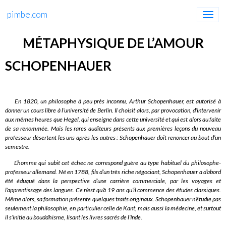
pimbe.com
MÉTAPHYSIQUE DE L’AMOUR
SCHOPENHAUER
En 1820, un philosophe à peu près inconnu, Arthur Schopenhauer, est autorisé à
donner un cours libre à l’université de Berlin. Il choisit alors, par provocation, d’intervenir
aux mêmes heures que Hegel, qui enseigne dans cette université et qui est alors au faîte
de sa renommée. Mais les rares auditeurs présents aux premières leçons du nouveau
professeur désertent les uns après les autres : Schopenhauer doit renoncer au bout d’un
semestre.
L’homme qui subit cet échec ne correspond guère au type habituel du philosophe-
professeur allemand. Né en 1788, fils d’un très riche négociant, Schopenhauer a d’abord
été éduqué dans la perspective d’une carrière commerciale, par les voyages et
l’apprentissage des langues. Ce n’est qu’à 19 ans qu’il commence des études classiques.
Même alors, sa formation présente quelques traits originaux. Schopenhauer n’étudie pas
seulement la philosophie, en particulier celle de Kant, mais aussi la médecine, et surtout
il s’initie au bouddhisme, lisant les livres sacrés de l’Inde.