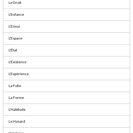
Le Droit
L'Enfance
L'Ennui
L'Espace
L'État
L'Existence
L'Expérience
La Folie
La Forme
L'Habitude
Le Hasard