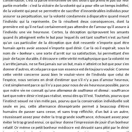
conservation, c’est la partie immortelle de ses désirs qui prend le pas sur leur
partie mortelle : c’est la victoire de la volonté qui a pour elle un temps indéfini,
de la volonté qui peut se permettre de sacrifier d’innombrables individus pour
assurer sa perpétuation, sur la volonté condamnée à disparaître quand meurt
l’individu qui la représente. De là résultent deux conséquences, dont la
première est qu’il ne faut certainement pas attendre de l’amour qu’il assure à
l’individu une vie heureuse. Certes, la déception qu’éprouvent les amants
quand ils atteignent enfin le but pour lequel ils ont tant souffert n’est au fond
qu’un cas particulier de la déception que doit ressentir n’importe quel être
humain après avoir assouvi n’importe quel désir. Car là où il espérait, sous le
nom de «
bonheur
», une sorte d’arrêt sur sa satisfaction, lui permettant d’en
jouir de façon durable, il découvre cette vérité métaphysique que la volonté ne
s’arrête jamais, ne se fixe jamais sur un but, mais n’atteint ce but que pour s’en
donner d’autres, et cela parce que son essence est de toujours vouloir. Comme
cette vérité concerne aussi bien le vouloir-vivre de l’individu que celui de
l’espèce, nous serions en droit d’estimer que s’il n’y a pas d’amour heureux,
c’est simplement parce qu’il n’y a pas pour nous de vie heureuse possible, parce
que notre vie ne connaît qu’une
alternance de souffrance et d’ennui
: souffrance
tant que notre désir n’est pas réalisé, ennui dès qu’il l’est. Toutefois, pourvu que
l’instinct sexuel ne s’en mêle pas, pourvu que la conservation individuelle soit
seule en jeu, cette alternance désespérante permet à beaucoup d’êtres
humains de passer sans cesse, et sans trop réfléchir, d’un but à un autre,
réussissant assez pour éviter la trop grande souffrance, échouant assez pour
éviter le trop grand ennui, ce qui leur donne l’impression de jouir d’un bonheur
relatif. Or même ce petit bonheur médiocre est dévasté sans pitié par le désir