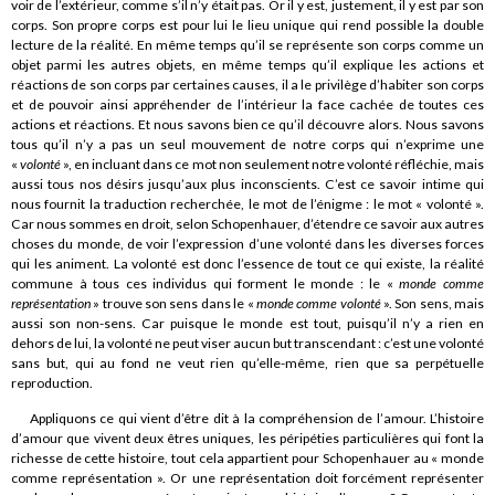
voir de l’extérieur, comme s’il n’y était pas. Or il y est, justement, il y est par son
corps. Son propre corps est pour lui le lieu unique qui rend possible la double
lecture de la réalité. En même temps qu’il se représente son corps comme un
objet parmi les autres objets, en même temps qu’il explique les actions et
réactions de son corps par certaines causes, il a le privilège d’habiter son corps
et de pouvoir ainsi appréhender de l’intérieur la face cachée de toutes ces
actions et réactions. Et nous savons bien ce qu’il découvre alors. Nous savons
tous qu’il n’y a pas un seul mouvement de notre corps qui n’exprime une
«
volonté
», en incluant dans ce mot non seulement notre volonté réfléchie, mais
aussi tous nos désirs jusqu’aux plus inconscients. C’est ce savoir intime qui
nous fournit la traduction recherchée, le mot de l’énigme : le mot « volonté ».
Car nous sommes en droit, selon Schopenhauer, d’étendre ce savoir aux autres
choses du monde, de voir l’expression d’une volonté dans les diverses forces
qui les animent. La volonté est donc l’essence de tout ce qui existe, la réalité
commune à tous ces individus qui forment le monde : le «
monde comme
représentation
» trouve son sens dans le «
monde comme volonté
». Son sens, mais
aussi son non-sens. Car puisque le monde est tout, puisqu’il n’y a rien en
dehors de lui, la volonté ne peut viser aucun but transcendant : c’est une volonté
sans but, qui au fond ne veut rien qu’elle-même, rien que sa perpétuelle
reproduction.
Appliquons ce qui vient d’être dit à la compréhension de l’amour. L’histoire
d’amour que vivent deux êtres uniques, les péripéties particulières qui font la
richesse de cette histoire, tout cela appartient pour Schopenhauer au « monde
comme représentation ». Or une représentation doit forcément représenter