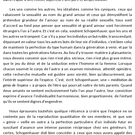
Les uns comme les autres, les idéalistes comme les cyniques, ceux qui
rabaissent la sexualité au nom du grand amour et ceux qui démystifient la
prétendue grandeur de l’amour au nom de sa réalité sexuelle, tous sont
d’accord au fond pour penser que sexualité et grand amour sont forcément
étrangers l’un à l’autre. Et c’est en cela, soutient Schopenhauer, que les uns et
les autres se trompent. Car s’il y a pour les individus un but noble, transcendant,
dépassant en valeur tous les autres buts de leur vie d’individus, c’est bien celui
de maintenir la perfection du type humain dans la génération à venir, et par là
dans toutes les générations futures. Au lieu d’y trouver matière à plaisanterie,
nous devons convenir que rien n’est plus sérieux, rien n’est plus grave même,
que le jeu du désir et de la séduction entre l’homme et la femme. Lorsque
chacun soumet le corps de l’autre à un examen minutieux, attentif, opiniâtre,
cette recherche mutuelle est guidée avec sûreté, bien qu’obscurément, par
l’intérêt supérieur de l’espèce. C’est, écrit Schopenhauer, une «
méditation du
génie de l’espèce
» à propos de l’être qui pourrait naître de tels parents. Quand
deux amants se sentent exclusivement faits l’un pour l’autre, leur conviction
exprime d’avance l’individualité harmonieuse, bien proportionnée, de l’enfant
qu’ils se sentent dignes d’engendrer.
Nous éprouvons toutefois quelque réticence à croire que l’espèce ne se
contente pas de la reproduction quantitative de ses membres, et que son
« génie » veille en outre à la perfection particulière d’un individu futur en
suscitant d’avance une intense passion réciproque chez ses géniteurs. Et
certes, Schopenhauer doit bien concéder à ceux que nous avons appelé des