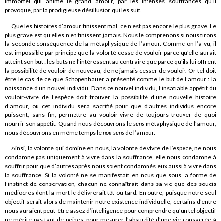
immortel qui anime le grand amour, par les intenses souffrances qu’il
provoque, par la prodigieuse désillusion qui les suit.
Que les histoires d’amour finissent mal, ce n’est pas encore le plus grave. Le
plus grave est qu’elles n’en finissent jamais. Nous le comprenons si nous tirons
la seconde conséquence de la métaphysique de l’amour. Comme on l’a vu, il
est impossible par principe que la volonté cesse de vouloir parce qu’elle aurait
atteint son but : les buts ne l’intéressent au contraire que parce qu’ils lui offrent
la possibilité de vouloir de nouveau, de ne jamais cesser de vouloir. Or tel doit
être le cas de ce que Schopenhauer a présenté comme le but de l’amour : la
naissance d’un nouvel individu. Dans ce nouvel individu, l’insatiable appétit du
vouloir-vivre de l’espèce doit trouver la possibilité d’une nouvelle histoire
d’amour, où cet individu sera sacrifié pour que d’autres individus encore
puissent, sans fin, permettre au vouloir-vivre de toujours trouver de quoi
nourrir son appétit. Quand nous découvrons le
sens
métaphysique de l’amour,
nous découvrons en même temps le
non-sens
de l’amour.
Ainsi, la volonté qui domine en nous, la volonté de vivre de l’espèce, ne nous
condamne pas uniquement à vivre dans la souffrance, elle nous condamne à
souffrir pour que d’autres après nous soient condamnés eux aussi à vivre dans
la souffrance. Si la volonté ne se manifestait en nous que sous la forme de
l’instinct de conservation, chacun ne connaîtrait dans sa vie que des soucis
médiocres dont la mort le délivrerait tôt ou tard. En outre, puisque notre seul
objectif serait alors de maintenir notre existence individuelle, certains d’entre
nous auraient peut-être assez d’intelligence pour comprendre qu’un tel objectif
ne mérite pas tant de peines, pour mesurer l’absurdité d’une vie consacrée à