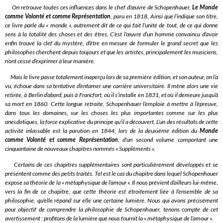
On retrouve toutes ces influences dans le chef d’œuvre de Schopenhauer,
Le Monde
comme Volonté et comme Représentation
, paru en 1818. Ainsi que l’indique son titre,
ce livre parle du « monde », autrement dit de ce qui fait l’unité de tout, de ce qui donne
sens à la totalité des choses et des êtres. C’est l’œuvre d’un homme convaincu d’avoir
enfin trouvé la clef du mystère, d’être en mesure de formuler le grand secret que les
philosophes cherchent depuis toujours et que les artistes, principalement les musiciens,
n’ont cessé d’exprimer à leur manière.
Mais le livre passe totalement inaperçu lors de sa première édition, et son auteur, on l’a
vu, échoue dans sa tentative d’entamer une carrière universitaire. Il mène alors une vie
retirée, à Berlin d’abord, puis à Francfort, où il s’installe en 1831, et où il demeure jusqu’à
sa mort en 1860. Cette longue retraite, Schopenhauer l’emploie à mettre à l’épreuve,
dans tous les domaines, sur les choses les plus importantes comme sur les plus
anecdotiques, la force explicative du principe qu’il a découvert. L’un des résultats de cette
activité inlassable est la parution en 1844, lors de la deuxième édition du
Monde
comme Volonté et comme Représentation
, d’un second volume comportant une
cinquantaine de nouveaux chapitres nommés « Suppléments ».
Certains de ces chapitres supplémentaires sont particulièrement développés et se
présentent comme des petits traités. Tel est le cas du chapitre dans lequel Schopenhauer
expose sa théorie de la « métaphysique de l’amour ». Il nous prévient d’ailleurs lui-même,
vers la fin de ce chapitre, que cette théorie est étroitement liée à l’ensemble de sa
philosophie, qu’elle répand sur elle une certaine lumière. Nous qui avons précisément
pour objectif de comprendre la philosophie de Schopenhauer, tenons compte de cet
avertissement : profitons de la lumière que nous fournit la « métaphysique de l’amour ».