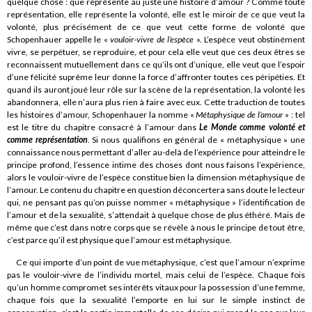
quelque chose : que représente au juste une histoire d’amour ? Comme toute
représentation, elle représente la volonté, elle est le miroir de ce que veut la
volonté, plus précisément de ce que veut cette forme de volonté que
Schopenhauer appelle le «
vouloir-vivre de l’espèce
». L’espèce veut obstinément
vivre, se perpétuer, se reproduire, et pour cela elle veut que ces deux êtres se
reconnaissent mutuellement dans ce qu’ils ont d’unique, elle veut que l’espoir
d’une félicité suprême leur donne la force d’affronter toutes ces péripéties. Et
quand ils auront joué leur rôle sur la scène de la représentation, la volonté les
abandonnera, elle n’aura plus rien à faire avec eux. Cette traduction de toutes
les histoires d’amour, Schopenhauer la nomme «
Métaphysique de l’amour
» : tel
est le titre du chapitre consacré à l’amour dans
Le Monde comme volonté et
comme représentation
. Si nous qualifions en général de « métaphysique » une
connaissance nous permettant d’aller au-delà de l’expérience pour atteindre le
principe profond, l’essence intime des choses dont nous faisons l’expérience,
alors le vouloir-vivre de l’espèce constitue bien la dimension métaphysique de
l’amour. Le contenu du chapitre en question déconcertera sans doute le lecteur
qui, ne pensant pas qu’on puisse nommer « métaphysique » l’identification de
l’amour et de la sexualité, s’attendait à quelque chose de plus éthéré. Mais de
même que c’est dans notre corps que se révèle à nous le principe de tout être,
c’est parce qu’il est physique que l’amour est métaphysique.
Ce qui importe d’un point de vue métaphysique, c’est que l’amour n’exprime
pas le vouloir-vivre de l’individu mortel, mais celui de l’espèce. Chaque fois
qu’un homme compromet ses intérêts vitaux pour la possession d’une femme,
chaque fois que la sexualité l’emporte en lui sur le simple instinct de