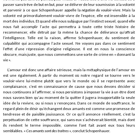
passer sans trêve de but en but, pour se délivrer de leur soumission à la volonté
et parvenir à ce que Schopenhauer appelle la
négation du vouloir-vivre
. Mais la
volonté est primordialement vouloir-vivre de l’espèce, elle est insensible à la
mort des individus. Et quand elle nous subjugue par l’instinct sexuel, quand elle
nous fait accomplir l’acte qui permettra à toute cette triste histoire de
recommencer, elle détruit par là même la chance de délivrance qu’offrait
l’intelligence. Telle est la raison, affirme Schopenhauer, du sentiment de
culpabilité qui accompagne l’acte sexuel. Ne voyons pas dans ce sentiment
l’effet d’une répression d’origine religieuse. Il est en nous la conscience
obscure, mais juste, que nous commettons une sorte de crime en « donnant la
vie ».
L’amour est donc une affaire sérieuse, mais la métaphysique de l’amour en
est une également. À partir du moment où notre regard se tourne vers le
vouloir-vivre lui-même plutôt que vers le monde où il se représente avec
complaisance, c’est en connaissance de cause que nous devons décider si
nous continuons à l’affirmer, si nous persistons à imposer la vie à un être dont
nous savons bien qu’au moment de la quitter il jugera insupportable la seule
idée de la revivre, ou si nous y renonçons. Dans ce monde de souffrance, le
regard plein de désir qu’échangent deux amants est comme une promesse de
tendresse et de paisible jouissance. Or ce qu’il annonce réellement, c’est la
perpétuation de cette souffrance, qui sans eux s’achèverait bientôt, mais dont
ils rendent le terme impossible, comme l’ont fait avant eux tous leurs
semblables. «
Ces amants sont des traîtres
», conclut Schopenhauer.