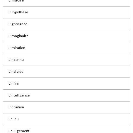
L'Histoire
L'Hypothèse
L'Ignorance
L'Imaginaire
L'Imitation
L'Inconnu
L'Individu
L'Infini
L'Intelligence
L'Intuition
Le Jeu
Le Jugement