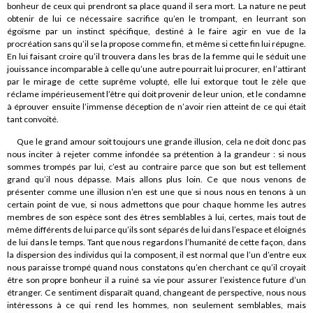
bonheur de ceux qui prendront sa place quand il sera mort. La nature ne peut
obtenir de lui ce nécessaire sacrifice qu’en le trompant, en leurrant son
égoïsme par un instinct spécifique, destiné à le faire agir en vue de la
procréation sans qu’il se la propose comme fin, et même si cette fin lui répugne.
En lui faisant croire qu’il trouvera dans les bras de la femme qui le séduit une
jouissance incomparable à celle qu’une autre pourrait lui procurer, en l’attirant
par le mirage de cette suprême volupté, elle lui extorque tout le zèle que
réclame impérieusement l’être qui doit provenir de leur union, et le condamne
à éprouver ensuite l’immense déception de n’avoir rien atteint de ce qui était
tant convoité.
Que le grand amour soit toujours une grande illusion, cela ne doit donc pas
nous inciter à rejeter comme infondée sa prétention à la grandeur : si nous
sommes trompés par lui, c’est au contraire parce que son but est tellement
grand qu’il nous dépasse. Mais allons plus loin. Ce que nous venons de
présenter comme une illusion n’en est une que si nous nous en tenons à un
certain point de vue, si nous admettons que pour chaque homme les autres
membres de son espèce sont des êtres semblables à lui, certes, mais tout de
même différents de lui parce qu’ils sont séparés de lui dans l’espace et éloignés
de lui dans le temps. Tant que nous regardons l’humanité de cette façon, dans
la dispersion des individus qui la composent, il est normal que l’un d’entre eux
nous paraisse trompé quand nous constatons qu’en cherchant ce qu’il croyait
être son propre bonheur il a ruiné sa vie pour assurer l’existence future d’un
étranger. Ce sentiment disparaît quand, changeant de perspective, nous nous
intéressons à ce qui rend les hommes, non seulement semblables, mais