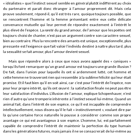
« idéalistes » que l’instinct sexuel semble en général plutôt indifférent au choix
du partenaire et paraît donc étranger à l’amour proprement dit. Mais cela
prouve seulement, répond-il, qu’il est très rare, quoique toujours possible, que
se rencontrent l’homme et la femme présentant entre eux cette délicate
convenance mutuelle qui leur permet de répondre exactement à l’intérêt le
plus élevé de l’espèce. La
rareté
du grand amour, de l’amour que les poètes ont
toujours choisi de chanter, n’est pas un argument contre son caractère sexuel,
bien au contraire. Plus la rencontre des amants est unique, exceptionnelle, plus
pressante est l’exigence que fait valoir l’individu destiné à naître plus tard, plus
la sexualité se fait amour, plus l’amour devient sexuel.
Mais que répondre alors à ceux que nous avons appelé des « cyniques »
lorsqu’ils font remarquer qu’un grand amour est toujours une grande illusion ?
De fait, dans l’union pour laquelle ils ont si ardemment lutté, cet homme et
cette femme ne trouveront rien qui ressemble à la sublime félicité qui leur était
promise. Et il faut bien qu’il en soit ainsi, car c’est pour l’intérêt de l’espèce, non
pour leur propre intérêt, qu’ils ont œuvré : la satisfaction finale ne peut pas être
leur satisfaction d’individus. L’illusion de l’amour, explique Schopenhauer, n’est
rien d’autre qu’une tromperie inhérente à l’
instinct
sexuel lui-même. Quand un
animal fait, dans l’intérêt de son espèce, ce qu’il est incapable de comprendre
intellectuellement, nous disons qu’il le fait « instinctivement », voulant dire par
là qu’une certaine force naturelle le pousse à considérer comme son propre
avantage ce qui est avantageux à son espèce. L’homme, lui, est parfaitement
capable de comprendre l’intérêt de maintenir la perfection du type humain
dans les générations futures, mais jamais il ne se consacrerait de lui-même au