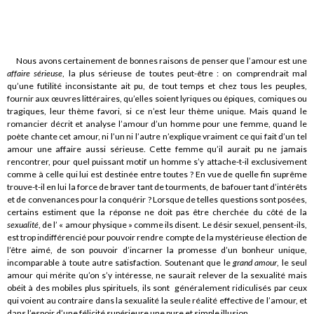
Nous avons certainement de bonnes raisons de penser que l’amour est une
affaire sérieuse
, la plus sérieuse de toutes peut-être : on comprendrait mal
qu’une futilité inconsistante ait pu, de tout temps et chez tous les peuples,
fournir aux œuvres littéraires, qu’elles soient lyriques ou épiques, comiques ou
tragiques, leur thème favori, si ce n’est leur thème unique. Mais quand le
romancier décrit et analyse l’amour d’un homme pour une femme, quand le
poète chante cet amour, ni l’un ni l’autre n’explique vraiment ce qui fait d’un tel
amour une affaire aussi sérieuse. Cette femme qu’il aurait pu ne jamais
rencontrer, pour quel puissant motif un homme s’y attache-t-il exclusivement
comme à celle qui lui est destinée entre toutes ? En vue de quelle fin suprême
trouve-t-il en lui la force de braver tant de tourments, de bafouer tant d’intérêts
et de convenances pour la conquérir ? Lorsque de telles questions sont posées,
certains estiment que la réponse ne doit pas être cherchée du côté de la
sexualité
, de l’ « amour physique » comme ils disent. Le désir sexuel, pensent-ils,
est trop indifférencié pour pouvoir rendre compte de la mystérieuse élection de
l’être aimé, de son pouvoir d’incarner la promesse d’un bonheur unique,
incomparable à toute autre satisfaction. Soutenant que le
grand amour
, le seul
amour qui mérite qu’on s’y intéresse, ne saurait relever de la sexualité mais
obéit à des mobiles plus spirituels, ils sont généralement ridiculisés par ceux
qui voient au contraire dans la sexualité la seule réalité effective de l’amour, et
dans l’espoir d’une félicité supérieure une pure et simple illusion.