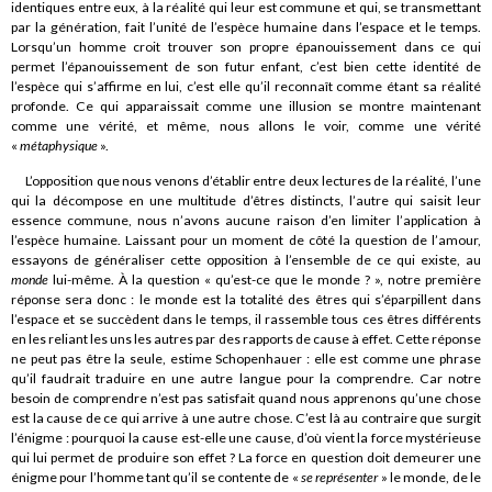
identiques entre eux, à la réalité qui leur est commune et qui, se transmettant
par la génération, fait l’unité de l’espèce humaine dans l’espace et le temps.
Lorsqu’un homme croit trouver son propre épanouissement dans ce qui
permet l’épanouissement de son futur enfant, c’est bien cette identité de
l’espèce qui s’affirme en lui, c’est elle qu’il reconnaît comme étant sa réalité
profonde. Ce qui apparaissait comme une illusion se montre maintenant
comme une vérité, et même, nous allons le voir, comme une vérité
«
métaphysique
».
L’opposition que nous venons d’établir entre deux lectures de la réalité, l’une
qui la décompose en une multitude d’êtres distincts, l’autre qui saisit leur
essence commune, nous n’avons aucune raison d’en limiter l’application à
l’espèce humaine. Laissant pour un moment de côté la question de l’amour,
essayons de généraliser cette opposition à l’ensemble de ce qui existe, au
monde
lui-même. À la question « qu’est-ce que le monde ? », notre première
réponse sera donc : le monde est la totalité des êtres qui s’éparpillent dans
l’espace et se succèdent dans le temps, il rassemble tous ces êtres différents
en les reliant les uns les autres par des rapports de cause à effet. Cette réponse
ne peut pas être la seule, estime Schopenhauer : elle est comme une phrase
qu’il faudrait traduire en une autre langue pour la comprendre. Car notre
besoin de comprendre n’est pas satisfait quand nous apprenons qu’une chose
est la cause de ce qui arrive à une autre chose. C’est là au contraire que surgit
l’énigme : pourquoi la cause est-elle une cause, d’où vient la force mystérieuse
qui lui permet de produire son effet ? La force en question doit demeurer une
énigme pour l’homme tant qu’il se contente de «
se représenter
» le monde, de le