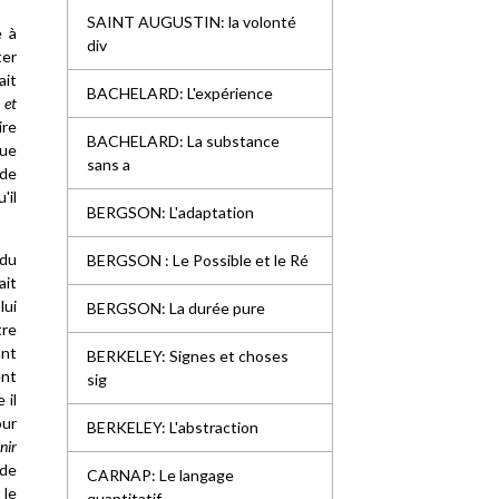
SAINT AUGUSTIN: la volonté
e à
div
ter
ait
BACHELARD: L'expérience
 et
ire
BACHELARD: La substance
que
sans a
 de
'il
BERGSON: L'adaptation
 du
BERGSON : Le Possible et le Ré
ait
lui
BERGSON: La durée pure
tre
ant
BERKELEY: Signes et choses
ent
sig
 il
our
BERKELEY: L'abstraction
nir
 de
CARNAP: Le langage
 le
quantitatif