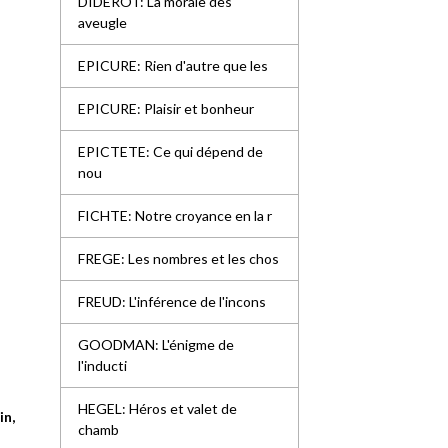
DIDEROT: La morale des
aveugle
EPICURE: Rien d'autre que les
EPICURE: Plaisir et bonheur
EPICTETE: Ce qui dépend de
nou
FICHTE: Notre croyance en la r
FREGE: Les nombres et les chos
FREUD: L'inférence de l'incons
GOODMAN: L'énigme de
l'inducti
HEGEL: Héros et valet de
in,
chamb