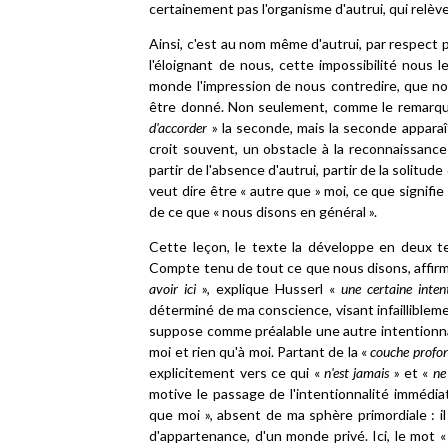
certainement pas l'organisme d'autrui, qui relèv
Ainsi, c'est au nom même d'autrui, par respect p
l'éloignant de nous, cette impossibilité nous 
monde l'impression de nous contredire, que nous
être donné. Non seulement, comme le remarque
d'accorder
» la seconde, mais la seconde appara
croit souvent, un obstacle à la reconnaissance d
partir de l'absence d'autrui, partir de la solitude
veut dire être « autre que » moi, ce que signifie
de ce que « nous disons en général ».
Cette leçon, le texte la développe en deux t
Compte tenu de tout ce que nous disons, affirma
avoir ici
», explique Husserl «
une certaine inten
déterminé de ma conscience, visant infailliblemen
suppose comme préalable une autre intentionnalit
moi et rien qu'à moi. Partant de la «
couche profo
explicitement vers ce qui «
n'est jamais
» et «
ne
motive le passage de l'intentionnalité immédiat
que moi », absent de ma sphère primordiale : i
d'appartenance, d'un monde privé. Ici, le mot 