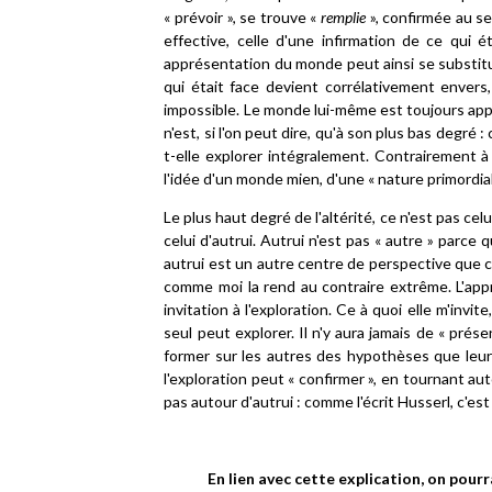
« prévoir », se trouve «
remplie
», confirmée au se
effective, celle d'une infirmation de ce qui é
apprésentation du monde peut ainsi se substit
qui était face devient corrélativement enver
impossible. Le monde lui-même est toujours appr
n'est, si l'on peut dire, qu'à son plus bas degré :
t-elle explorer intégralement. Contrairement à
l'idée d'un monde mien, d'une «
nature primordia
Le plus haut degré de l'altérité, ce n'est pas ce
celui d'autrui. Autrui n'est pas « autre » parce
autrui est un autre centre de perspective que celui
comme moi la rend au contraire extrême. L'app
invitation à l'exploration. Ce à quoi elle m'invite
seul peut explorer. Il n'y aura jamais de « pré
former sur les autres des hypothèses que leur
l'exploration peut « confirmer », en tournant a
pas autour d'autrui : comme l'écrit Husserl, c'est
En lien avec cette explication, on pourra