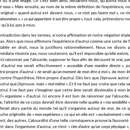
 ou d'une image. Or c'est bien ainsi, déclarons-nous, qu'autrui nous 
nt nous
». Mais ensuite, au nom de la même définition de l'expérience, n
original » quand autrui est devant nous, «
ce n'est pas l'autre moi
», ce n'
phénomènes
», «
ce qui appartient à son être propre
», tout cela, prétendons-n
u'à lui, pas à nous.
 contradiction dans les termes, si notre affirmation et notre négation étai
cas. Alors que nous affirmons l'expérience d'autrui comme une sorte de f
blie en droit, nous la justifions rationnellement. Nous ne disons 
édiate n'existe pas, nous soutenons qu'il est impossible qu'elle existe,
 ici raisonner par l'absurde, supposer le faux afin de découvrir le vrai, par
» d'autrui me serait effectivement «
accessible d'une manière directe
», p
tre propre d'autrui «
ne serait qu'un moment de mon être à moi
», de mon ê
, contre l'hypothèse, l'être propre d'autrui. Dès lors que j'éprouve autrui
utrui que j'éprouve, mais «
moi-même
». Et il ne faut pas croire que cela v
trui, il ne faut pas s'imaginer que cette âme serait dissimulée à mon 
l'«
organisme
» d'autrui. Ici encore il est bon de raisonner par l'absurde.
 l'altérité de ce corps devrait être donnée telle quelle à «
ma sensibilité
»
ferait alors partie du monde tel qu'il s'organise autour de moi, de ce 
ouche originelle de «
mon expérience
», ce qui en elle est «
exclusivement
» mi
ment, des autres. L'absurdité d'une telle conséquence prouve la fausseté
t dans l'organisme d'autrui, ce n'est «
rien d'autre qu'un corps physique
»,