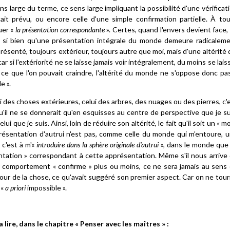
ns large du terme, ce sens large impliquant la possibilité d'une vérificat
tait prévu, ou encore celle d'une simple confirmation partielle. À to
uer «
la présentation correspondante
». Certes, quand l'envers devient face,
s, si bien qu'une présentation intégrale du monde demeure radicalem
ésenté, toujours extérieur, toujours autre que moi, mais d'une altérité 
 car si l'extériorité ne se laisse jamais voir intégralement, du moins se lais
 ce que l'on pouvait craindre, l'altérité du monde ne s'oppose donc pa
le
».
lui des choses extérieures, celui des arbres, des nuages ou des pierres, c'
 qu'il ne se donnerait qu'en esquisses au centre de perspective que je su
 que je suis. Ainsi, loin de réduire son altérité, le fait qu'il soit un « mo
résentation d'autrui n'est pas, comme celle du monde qui m'entoure, 
, c'est à m'«
introduire dans la sphère originale d'autrui
», dans le monde que 
sentation » correspondant à cette apprésentation. Même s'il nous arrive
 comportement « confirme » plus ou moins, ce ne sera jamais au sens
utour de la chose, ce qu'avait suggéré son premier aspect. Car on ne tou
 «
a priori
impossible ».
 lire, dans le chapitre « Penser avec les maîtres » :