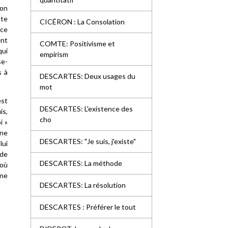
ion
ute
CICÉRON : La Consolation
 ce
ent
COMTE: Positivisme et
qui
empirism
se-
s à
DESCARTES: Deux usages du
mot
est
DESCARTES: L'existence des
is,
cho
i »
une
DESCARTES: "Je suis, j'existe"
lui
 de
DESCARTES: La méthode
 où
rne
DESCARTES: La résolution
DESCARTES : Préférer le tout