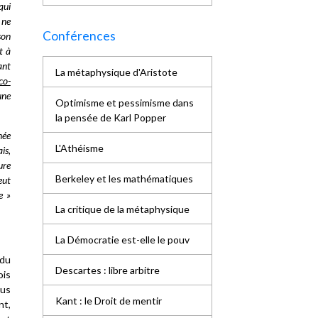
qui
 ne
Conférences
son
t à
ant
La métaphysique d'Aristote
co-
une
Optimisme et pessimisme dans
la pensée de Karl Popper
née
L'Athéisme
is,
ure
Berkeley et les mathématiques
eut
e »
La critique de la métaphysique
La Démocratie est-elle le pouv
 du
Descartes : libre arbitre
ois
ous
Kant : le Droit de mentir
nt,