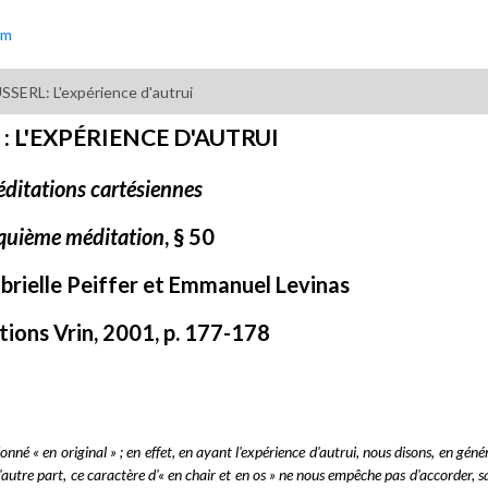
um
SSERL: L'expérience d'autrui
: L'EXPÉRIENCE D'AUTRUI
ditations cartésiennes
quième méditation
, § 50
brielle Peiffer et Emmanuel Levinas
itions Vrin, 2001, p. 177-178
nné « en original » ; en effet, en ayant l'expérience d'autrui, nous disons, en génér
D'autre part, ce caractère d'« en chair et en os » ne nous empêche pas d'accorder, s