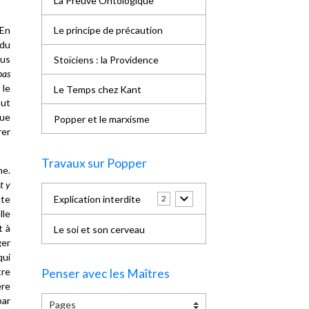
La Preuve Ontologique
Le principe de précaution
 En
 du
ous
Stoïciens : la Providence
pas
 le
Le Temps chez Kant
aut
que
Popper et le marxisme
rer
Travaux sur Popper
he.
t y
Explication interdite
cte
2
lle
t à
Le soi et son cerveau
ger
qui
tre
Penser avec les Maîtres
ère
par