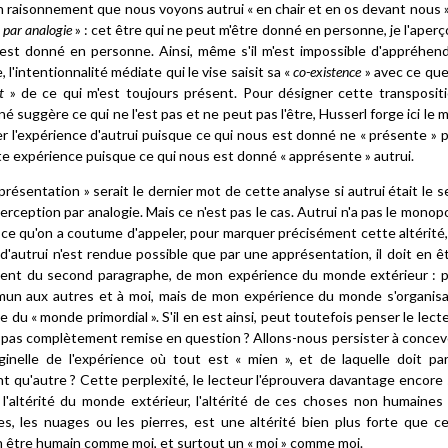
n raisonnement que nous voyons autrui « en chair et en os devant nous ».
 par analogie
» : cet être qui ne peut m'être donné en personne, je l'aperç
m'est donné en personne. Ainsi, même s'il m'est impossible d'appréhen
 l'intentionnalité médiate qui le vise saisit sa «
co-existence
» avec ce que
t
» de ce qui m'est toujours présent. Pour désigner cette transposit
né suggère ce qui ne l'est pas et ne peut pas l'être, Husserl forge ici le 
r l'expérience d'autrui puisque ce qui nous est donné ne « présente » 
tte expérience puisque ce qui nous est donné « apprésente » autrui.
ésentation » serait le dernier mot de cette analyse si autrui était le s
erception par analogie. Mais ce n'est pas le cas. Autrui n'a pas le monop
ec ce qu'on a coutume d'appeler, pour marquer précisément cette altérité,
'autrui n'est rendue possible que par une apprésentation, il doit en ê
ment du second paragraphe, de mon expérience du monde extérieur : 
n aux autres et à moi, mais de mon expérience du monde s'organis
u « monde primordial ». S'il en est ainsi, peut toutefois penser le lect
e pas complètement remise en question ? Allons-nous persister à concev
nelle de l'expérience où tout est « mien », et de laquelle doit par
ant qu'autre ? Cette perplexité, le lecteur l'éprouvera davantage encore s
l'altérité du monde extérieur, l'altérité de ces choses non humaines
s, les nuages ou les pierres, est une altérité bien plus forte que ce
 un être humain comme moi, et surtout un « moi » comme moi.