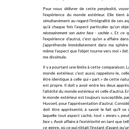
Pour nous délivrer de cette perplexité, voyo
l'expérience du monde extérieur. Elle tient 
simultanément au regard l'intégralité de ses aspe
qu'à chaque fois l'aspect particulier qu'un obj
nécessairement son autre face - cachée
». Et ce q
l'expérience d'autrui, c'est qu'on a affaire d
j'appréhende immédiatement dans ma sphère p
même l'aspect que l'objet tourne vers moi «
fait
me dissimule.
Il y a pourtant une limite à cette comparaison. 
monde extérieur, c'est aussi, rappelons-le, cell
être identique à celle qui « part » de cette nat
est propre. Il doit y avoir entre les deux appr
l'altérité du monde extérieur et celle d'autrui.
le monde extérieur est toujours susceptible, par
Husserl, pour l'apprésentation d'autrui. Considé
doit être apprésenté, à savoir le fait qu'il 
laquelle tout aspect caché, tout «
envers
», peu
face
». Avoir affaire à l'extériorité en tant que 
ce genre, où ce qui n'était l'instant d'avant qu'u