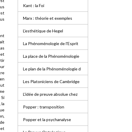
est
Kant : la Foi
ous
est
Marx : théorie et exemples
ous
L'esthétique de Hegel
ent
ait
La Phénoménologie de l'Esprit
pas
 et
La place de la Phénoménologie
tir
our
Le plan de la Phénoménologie d
tre
 en
Les Platoniciens de Cambridge
aut
âme
L'idée de preuve absolue chez
 Si
, la
Popper : transposition
que
en,
Popper et la psychanalyse
 de
 et