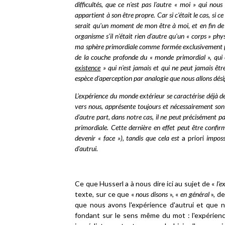
difficultés, que ce n'est pas l'autre « moi » qui no
appartient à son être propre. Car si c'était le cas, si c
serait qu'un moment de mon être à moi, et en fin d
organisme s'il n'était rien d'autre qu'un « corps » ph
ma sphère primordiale comme formée exclusivement
de la couche profonde du « monde primordial », qui 
existence
» qui n'est jamais et qui ne peut jamais êtr
espèce d'aperception par analogie que nous allons dési
L'expérience du monde extérieur se caractérise déjà de
vers nous, apprésente toujours et nécessairement son 
d'autre part, dans notre cas, il ne peut précisément pa
primordiale. Cette dernière en effet peut être confir
devenir « face »), tandis que cela est
a priori
impossi
d'autrui.
Ce que Husserl a à nous dire ici au sujet de «
l'e
texte, sur ce que «
nous disons
», «
en général
»,
de 
que nous avons l'expérience d'autrui et que n
fondant sur le sens même du mot : l'expérien