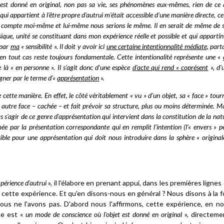
us est donné en original, non pas sa vie, ses phénomènes eux-mêmes, rien de ce 
e qui appartient à l'être propre d'autrui m'était accessible d'une manière directe, ce
e compte moi-même et lui-même nous serions le même. Il en serait de même de 
ysique, unité se constituant dans mon expérience réelle et possible et qui appartîn
 par
ma
« sensibilité ». Il doit y avoir ici
une certaine intentionnalité médiate
, part
en tout cas reste toujours fondamentale. Cette intentionalité représente une «
e là « en personne ». Il s'agit donc d'une espèce
d'acte qui rend « coprésent
», d'
gner par le terme d'«
apprésentation
».
 cette manière. En effet, le côté véritablement « vu » d'un objet, sa « face » tour
autre face – cachée – et fait prévoir sa structure, plus ou moins déterminée. Ma
s s'agir de ce genre d'apprésentation qui intervient dans la constitution de la nat
mée par la présentation correspondante qui en remplit l'intention (l'« envers » p
ble pour une apprésentation qui doit nous introduire dans la sphère « original
xpérience d'autrui
», il l'élabore en prenant appui, dans les premières lignes
cette expérience. Et qu'en disons-nous en général ? Nous disons à la f
ous ne l'avons pas. D'abord nous l'affirmons, cette expérience, en n
ce est «
un mode de conscience où l'objet est donné en original
», directeme