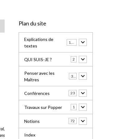
Plan du site
Explications de
100
textes
QUI SUIS-JE ?
2
Penser avec les
31
Maîtres
Conférences
23
Travaux sur Popper
1
Notions
72
al,
Index
ans