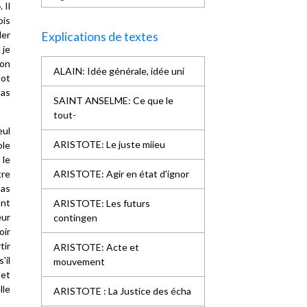
 Il
ois
der
Explications de textes
 je
ion
ALAIN: Idée générale, idée uni
mot
pas
SAINT ANSELME: Ce que le
tout-
eul
ARISTOTE: Le juste miieu
ole
 le
tre
ARISTOTE: Agir en état d'ignor
pas
ant
ARISTOTE: Les futurs
eur
contingen
oir
tir
ARISTOTE: Acte et
'il
mouvement
 et
lle
ARISTOTE : La Justice des écha