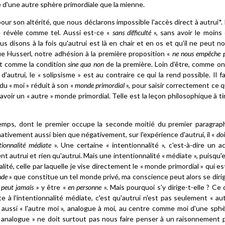
e d'une autre sphère primordiale que la mienne.
our son altérité, que nous déclarons impossible l'accès direct à autrui*.
le révèle comme tel. Aussi est-ce «
sans difficulté
», sans avoir le moins
 disons à la fois qu'autrui est là en chair et en os et qu'il ne peut n
 Husserl, notre adhésion à la première proposition «
ne nous empêche 
ît comme la condition
sine qua non
de la première. Loin d'être, comme on
'autrui, le « solipsisme » est au contraire ce qui la rend possible. Il f
 du « moi » réduit à son «
monde primordial
», pour saisir correctement ce 
 avoir un « autre » monde primordial. Telle est la leçon philosophique à ti
emps, dont le premier occupe la seconde moitié du premier paragrap
tivement aussi bien que négativement, sur l'expérience d'autrui, il «
doi
tionnalité médiate
». Une certaine « intentionnalité », c'est-à-dire un a
t autrui et rien qu'autrui. Mais une intentionnalité « médiate », puisqu'e
é, celle par laquelle je vise directement le « monde primordial » qui es
nde
» que constitue un tel monde privé, ma conscience peut alors se diri
 peut jamais
» y être «
en personne
». Mais pourquoi s'y dirige-t-elle ? Ce 
e à l'intentionnalité médiate, c'est qu'autrui n'est pas seulement « au
l aussi « l'autre moi », analogue à moi, au centre comme moi d'une sph
« analogue » ne doit surtout pas nous faire penser à un raisonnement 