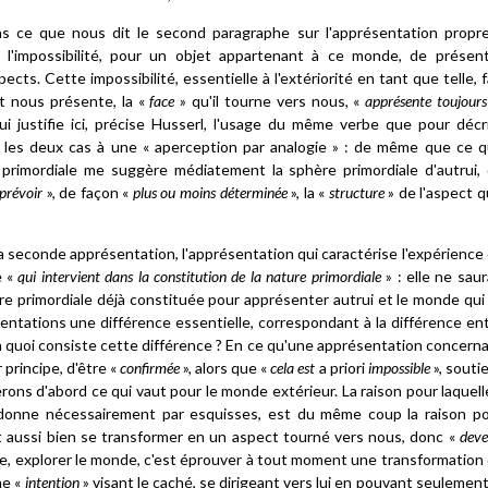
ns ce que nous dit le second paragraphe sur l'apprésentation propr
à l'impossibilité, pour un objet appartenant à ce monde, de présen
cts. Cette impossibilité, essentielle à l'extériorité en tant que telle, f
et nous présente, la «
face
» qu'il tourne vers nous, «
apprésente toujours
ui justifie ici, précise Husserl, l'usage du même verbe que pour décr
ans les deux cas à une « aperception par analogie » : de même que ce 
rimordiale me suggère médiatement la sphère primordiale d'autrui,
 prévoir
», de façon «
plus ou moins déterminée
», la «
structure
» de l'aspect qu
La seconde apprésentation, l'apprésentation qui caractérise l'expérience
e «
qui intervient dans la constitution de la nature primordiale
» : elle ne saur
ure primordiale déjà constituée pour apprésenter autrui et le monde qui 
ésentations une différence essentielle, correspondant à la différence en
 En quoi consiste cette différence ? En ce qu'une apprésentation concern
 principe, d'être «
confirmée
», alors que «
cela est
a priori
impossible
», souti
rons d'abord ce qui vaut pour le monde extérieur. La raison pour laquelle
se donne nécessairement par esquisses, est du même coup la raison p
t aussi bien se transformer en un aspect tourné vers nous, donc «
deve
telle, explorer le monde, c'est éprouver à tout moment une transformation
ne «
intention
» visant le caché, se dirigeant vers lui en pouvant seulement