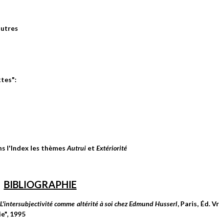
autres
xtes":
s l'Index les thèmes
Autrui
et
Extériorité
BIBLIOGRAPHIE
L'intersubjectivité comme altérité à soi chez Edmund Husserl
, Paris, Éd. Vr
ie", 1995