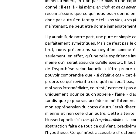
immédiatement, et non par le biais d'une copie
donné : il est là «
lui-même, en chair et en os deva
reconnaissons que ce qui nous est « donné en 
donc pas autrui en tant que tel : «
sa vie
», «
ses 
maintenant, ne peut être donné immédiatement q
Il y aurait là, de notre part, une pure et simple
parfaitement symétriques. Mais ce n'est pas le 
brut, nous présentons sa négation comme éta
seulement, en effet, qu'une telle expérience imm
même qu'il serait absurde qu'elle existât. Il faut
de l'hypothèse selon laquelle « l'être propre 
pouvoir comprendre que «
si c'était le cas
», cet ê
propre, ce qui revient à dire qu'il ne serait pas
moi sans intermédiaire, ce n'est justement pas a
uniquement pour ce qu'on appelle « l'âme » d'au
tandis que je pourrais accéder immédiatement 
mon appréhension du corps d'autrui était directe,
mienne et non celle d'un autre. Cette altérité 
Husserl appelle ici «
ma sphère primordiale
» : la c
abstraction faite de tout ce qui vient, précisé
l'hypothèse. Ce qui m'est accessible directemen