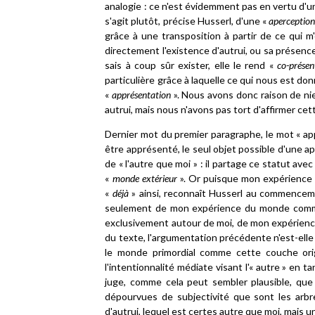
analogie : ce n'est évidemment pas en vertu d'u
s'agit plutôt, précise Husserl, d'une «
aperception
grâce à une transposition à partir de ce qui 
directement l'existence d'autrui, ou sa présence,
sais à coup sûr exister, elle le rend «
co-présen
particulière grâce à laquelle ce qui nous est don
«
apprésentation
». Nous avons donc raison de nie
autrui, mais nous n'avons pas tort d'affirmer ce
Dernier mot du premier paragraphe, le mot « appr
être apprésenté, le seul objet possible d'une ap
de « l'autre que moi » : il partage ce statut av
«
monde extérieur
». Or puisque mon expérience d
«
déjà
» ainsi, reconnaît Husserl au commence
seulement de mon expérience du monde commu
exclusivement autour de moi, de mon expérience d
du texte, l'argumentation précédente n'est-ell
le monde primordial comme cette couche origi
l'intentionnalité médiate visant l'« autre » en t
juge, comme cela peut sembler plausible, que 
dépourvues de subjectivité que sont les arbre
d'autrui, lequel est certes autre que moi, mais