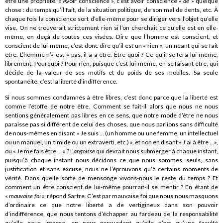
être une propriété. « Avoir conscience », c’est avoir conscience «
de
» quelque
chose : du temps qu’il fait, de la situation politique, de son mal de dents, etc. À
chaque fois la conscience sort d’elle-même pour se diriger vers l’objet qu’elle
vise. On ne trouverait strictement rien si l’on cherchait ce qu’elle est en elle-
même, en deçà de toutes ces visées. Dire que l’homme est conscient, et
conscient de lui-même, c’est donc dire qu’il est un « rien », un néant qui se fait
être. L’homme n’« est » pas, il a à être. Être quoi ? Ce qu’il se fera lui-même,
librement. Pourquoi ? Pour rien, puisque c’est lui-même, en se faisant être, qui
décide de la valeur de ses motifs et du poids de ses mobiles. Sa seule
spontanéité, c’est la liberté d’indifférence.
Si nous sommes condamnés à être libres, c’est donc parce que la liberté est
comme l’étoffe de notre être. Comment se fait-il alors que nous ne nous
sentions généralement pas libres en ce sens, que notre mode d’être ne nous
paraisse pas si différent de celui des choses, que nous parlions sans difficulté
de nous-mêmes en disant « Je suis … (un homme ou une femme, un intellectuel
ou un manuel, un timide ou un extraverti, etc.) », et non en disant « J’ai à être …»,
ou « Je me fais être … » ? L’
angoisse
qui devrait nous submerger à chaque instant,
puisqu’à chaque instant nous décidons ce que nous sommes, seuls, sans
justification et sans excuse, nous ne l’éprouvons qu’à certains moments de
vérité. Dans quelle sorte de mensonge vivons-nous le reste du temps ? Et
comment un être conscient de lui-même pourrait-il se mentir ? En étant de
«
mauvaise foi
», répond Sartre. C’est par mauvaise foi que nous nous masquons
d’ordinaire ce que notre liberté a de vertigineux dans son pouvoir
d’indifférence, que nous tentons d’échapper au fardeau de la responsabilité
qu’elle nous impose, en nous persuadant qu’elle n’est qu’une faculté