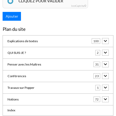
CLIQUEZ POUR VALIDER
IconCaptcha ©
Ajouter
Plan du site
Explications de textes
100
QUI SUIS-JE ?
2
Penser avec les Maîtres
31
Conférences
23
Travaux sur Popper
1
Notions
72
Index