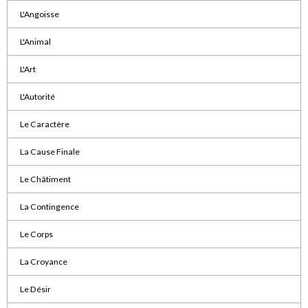
L'Angoisse
L'Animal
L'Art
L'Autorité
Le Caractère
La Cause Finale
Le Châtiment
La Contingence
Le Corps
La Croyance
Le Désir