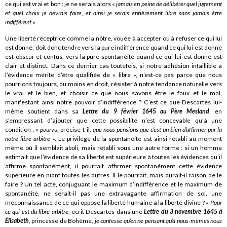
ce qui est vrai et bon : je ne serais alors «
jamais en peine de délibérer quel jugement
et quel choix je devrais faire, et ainsi je serais entièrement libre sans jamais être
indifférent
».
Une liberté réceptrice comme la nôtre, vouée à accepter ou à refuser ce qui lui
est donné, doit donc tendre vers la pure indifférence quand ce qui lui est donné
est obscur et confus, vers la pure spontanéité quand ce qui lui est donné est
clair et distinct. Dans ce dernier cas toutefois, si notre adhésion infaillible à
l’évidence mérite d’être qualifiée de « libre », n’est-ce pas parce que nous
pourrions toujours, du moins en droit, résister à notre tendance naturelle vers
le vrai et le bien, et choisir ce que nous savons être le faux et le mal,
manifestant ainsi notre pouvoir d’indifférence ? C’est ce que Descartes lui-
même soutient dans sa
Lettre du 9 février 1645 au Père Mesland
, en
s’empressant d’ajouter que cette possibilité n’est concevable qu’à une
condition : «
pourvu
, précise-t-il,
que nous pensions que c’est un bien d’affirmer par là
notre libre arbitre
». Le privilège de la spontanéité est ainsi rétabli au moment
même où il semblait aboli, mais rétabli sous une autre forme : si un homme
estimait que l’évidence de sa liberté est supérieure à toutes les évidences qu’il
affirme spontanément, il pourrait affirmer spontanément cette évidence
supérieure en niant toutes les autres. Il le pourrait, mais aurait-il raison de le
faire ? Un tel acte, conjuguant le maximum d’indifférence et le maximum de
spontanéité, ne serait-il pas une extravagante affirmation de soi, une
méconnaissance de ce qui oppose la liberté humaine à la liberté divine ? «
Pour
ce qui est du libre arbitre
, écrit Descartes dans une
Lettre du 3 novembre 1645 à
Élisabeth
, princesse de Bohême,
je confesse qu’en ne pensant qu’à nous-mêmes nous