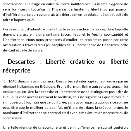
spontanéité : elle exige en outre la liberté-indifférence. La même exigence de
sens lui interdit toutefois, à l’inverse, de limiter la liberté au pur pouvoir
d’indifférence, ce qui reviendrait à la dégrader en la réduisant à une faculté de
faire n’importe quoi.
Force est donc d’admettre que la liberté est une notion complexe, dans laquelle
doivent s’articuler, d’une certaine façon, l’eau et le feu, la spontanéité et
l’indifférence. Nous nous proposons d’étudier les problèmes posés par cette
articulation à travers trois philosophies de la liberté : celle de Descartes, celle
de Kant et celle de Sartre.
Descartes : Liberté créatrice ou liberté
réceptrice
En 1648, deux ans avant sa mort, Descartes est interrogé sur son œuvre par un
étudiant hollandais en théologie, Frans Burman. Entre autres précisions, il lui
explique qu’en Dieu la nécessité et l’indifférence ne se distinguent pas. Dire de
Dieu qu’il crée nécessairement le meilleur, cela ne signifie pas que le meilleur
s’imposerait à lui, mais que ce qu’il crée, sans avoir égard à quoi que ce soit, ne
peut être que le meilleur du seul fait qu’il le crée : dans la création divine, le
maximum d’indifférence se confond ainsi avec le maximum de nécessité ou de
spontanéité.
Une telle identité de la spontanéité et de l’indifférence ne saurait toutefois