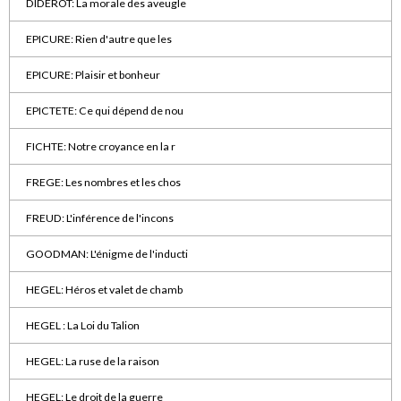
DIDEROT: La morale des aveugle
EPICURE: Rien d'autre que les
EPICURE: Plaisir et bonheur
EPICTETE: Ce qui dépend de nou
FICHTE: Notre croyance en la r
FREGE: Les nombres et les chos
FREUD: L'inférence de l'incons
GOODMAN: L'énigme de l'inducti
HEGEL: Héros et valet de chamb
HEGEL : La Loi du Talion
HEGEL: La ruse de la raison
HEGEL: Le droit de la guerre