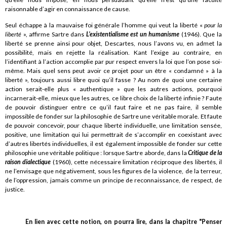
raisonnable d’agir en connaissance de cause.
Seul échappe à la mauvaise foi générale l’homme qui veut la liberté «
pour la
liberté
», affirme Sartre dans
L’existentialisme est un humanisme
(1946). Que la
liberté se prenne ainsi pour objet, Descartes, nous l’avons vu, en admet la
possibilité, mais en rejette la réalisation. Kant l’exige au contraire, en
l’identifiant à l’action accomplie par pur respect envers la loi que l’on pose soi-
même. Mais quel sens peut avoir ce projet pour un être « condamné » à la
liberté », toujours aussi libre quoi qu’il fasse ? Au nom de quoi une certaine
action serait-elle plus « authentique » que les autres actions, pourquoi
incarnerait-elle, mieux que les autres, ce libre choix de la liberté infinie ? Faute
de pouvoir distinguer entre ce qu’il faut faire et ne pas faire, il semble
impossible de fonder sur la philosophie de Sartre une véritable morale. Et faute
de pouvoir concevoir, pour chaque liberté individuelle, une limitation sensée,
positive, une limitation qui lui permettrait de s’accomplir en coexistant avec
d’autres libertés individuelles, il est également impossible de fonder sur cette
philosophie une véritable politique : lorsque Sartre aborde, dans la
Critique de la
raison dialectique
(1960), cette nécessaire limitation réciproque des libertés, il
ne l’envisage que négativement, sous les figures de la violence, de la terreur,
de l’oppression, jamais comme un principe de reconnaissance, de respect, de
justice.
En lien avec cette notion, on pourra lire, dans la chapitre "Penser