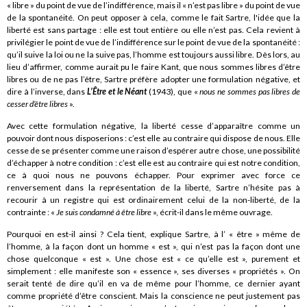
« libre » du point de vue de l’indifférence, mais il « n’est pas libre » du point de vue
de la spontanéité. On peut opposer à cela, comme le fait Sartre, l'idée que la
liberté est sans partage : elle est tout entière ou elle n’est pas. Cela revient à
privilégier le point de vue de l’indifférence sur le point de vue de la spontanéité :
qu’il suive la loi ou ne la suive pas, l’homme est toujours aussi libre. Dès lors, au
lieu d’affirmer, comme aurait pu le faire Kant, que nous sommes libres d’être
libres ou de ne pas l’être, Sartre préfère adopter une formulation négative, et
dire à l’inverse, dans
L’Être et le Néant
(1943), que «
nous ne sommes pas libres de
cesser d’être libres
».
Avec cette formulation négative, la liberté cesse d’apparaître comme un
pouvoir dont nous disposerions : c’est elle au contraire qui dispose de nous. Elle
cesse de se présenter comme une raison d’espérer autre chose, une possibilité
d’échapper à notre condition : c’est elle est au contraire qui est notre condition,
ce à quoi nous ne pouvons échapper. Pour exprimer avec force ce
renversement dans la représentation de la liberté, Sartre n’hésite pas à
recourir à un registre qui est ordinairement celui de la non-liberté, de la
contrainte : «
Je suis condamné à être libre
», écrit-il dans le même ouvrage.
Pourquoi en est-il ainsi ? Cela tient, explique Sartre, à l’ « être » même de
l’homme, à la façon dont un homme « est », qui n’est pas la façon dont une
chose quelconque « est ». Une chose est « ce qu’elle est », purement et
simplement : elle manifeste son « essence », ses diverses « propriétés ». On
serait tenté de dire qu’il en va de même pour l’homme, ce dernier ayant
comme propriété d’être conscient. Mais la conscience ne peut justement pas