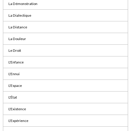
La Démonstration
La Dialectique
La Distance
La Douleur
Le Droit
L'Enfance
L'Ennui
L'Espace
L'État
L'Existence
L'Expérience