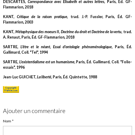
DESCARTES,
Correspondance avec Élisabeth et autres lettres
, Paris, Éd. GF-
Flammarion, 2018
KANT,
Critique de la raison pratique
, trad. J.-P. Fussler, Paris, Éd. GF-
Flammarion, 2003
KANT,
Métaphysique des moeurs II, Doctrine du droit et Doctrine de la vertu
, trad.
A. Renaut, Paris, Éd. GF-Flammarion, 2018
SARTRE,
L'être et le néant, Essai d'ontologie phénoménologique
, Paris, Éd.
Gallimard, Coll. "Tel", 1994
SARTRE,
L'existentialisme est un humanisme
, Paris, Éd. Gallimard, Coll. "Folio-
essais", 1996
Jean-Luc GUICHET,
La liberté
, Paris, Éd. Quintette, 1988
Ajouter un commentaire
Nom