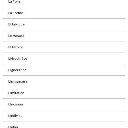
La Folie
La Forme
L'Habitude
Le Hasard
L'Histoire
L'Hypothèse
L'Ignorance
L'Imaginaire
L'Imitation
L'Inconnu
L'Individu
L'Infini