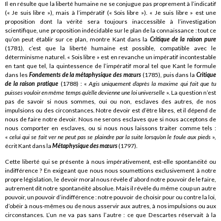
Il en résulte que la liberté humaine ne se conjugue pas proprement à l’indicatif
(« Je suis libre »), mais à l’impératif (« Sois libre »). « Je suis libre » est une
proposition dont la vérité sera toujours inaccessible à l’investigation
scientifique, une proposition indécidable sur le plan de la connaissance : tout ce
qu’on peut établir sur ce plan, montre Kant dans la
Critique de la raison pure
(1781), c’est que la liberté humaine est possible, compatible avec le
déterminisme naturel. « Sois libre » est en revanche un impératif incontestable
en tant que tel, la quintessence de l’impératif moral tel que Kant le formule
dans les
Fondements de la métaphysique des mœurs
(1785), puis dans la
Critique
de la raison pratique
(1788) : «
Agis uniquement d’après la maxime qui fait que tu
puisses vouloir en même temps qu’elle devienne une loi universelle
». La question n’est
pas de savoir si nous sommes, oui ou non, esclaves des autres, de nos
impulsions ou des circonstances. Notre devoir est d’être libres, et il dépend de
nous de faire notre devoir. Nous ne serons esclaves que si nous acceptons de
nous comporter en esclaves, ou si nous nous laissons traiter comme tels :
«
celui qui se fait ver ne peut pas se plaindre par la suite lorsqu’on le foule aux pieds
»,
écrit Kant dans la
Métaphysique des mœurs
(1797).
Cette liberté qui se présente à nous impérativement, est-elle spontanéité ou
indifférence ? En exigeant que nous nous soumettions exclusivement à notre
propre législation, le devoir moral nous révèle d’abord notre pouvoir de le faire,
autrement dit notre spontanéité absolue. Mais il révèle du même coup un autre
pouvoir, un pouvoir d’indifférence : notre pouvoir de choisir pour ou contre la loi,
d’obéir à nous-mêmes ou de nous asservir aux autres, à nos impulsions ou aux
circonstances. L’un ne va pas sans l’autre : ce que Descartes réservait à la