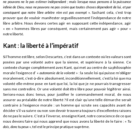
ne pouvons ne le pas estimer indépendant ; mais lorsque nous pensons à la puissance
infinie de Dieu, nous ne pouvons ne pas croire que toutes choses dépendent de lui, et par
conséquent que notre libre arbitre n’en est pas exempt
». Sachant cela, c’est trop
prouver que de vouloir manifester orgueilleusement l’indépendance de notre
libre arbitre. Nous devons certes agir en supposant cette indépendance, agir
« en » hommes libres par conséquent, mais certainement pas agir « pour »
notre liberté.
Kant : la liberté à l’impératif
Si l’homme est libre, selon Descartes, c’est dans un contexte où les valeurs sont
posées par une volonté autre que la sienne, et supérieure à la sienne. Ce
contexte change complètement avec Kant, qui met au centre de sa philosophie
morale l’exigence d’ «
autonomie de la volonté
» : la seule loi qui puisse m’obliger
moralement, c’est-à-dire absolument, inconditionnellement, c’est la loi que ma
volonté elle-même pose en tant que loi, la loi que je ne pourrais transgresser
sans me contredire. Or une volonté doit être libre pour pouvoir légiférer ainsi.
Serions-nous donc tenus, pour justifier le commandement moral, de nous
assurer au préalable de notre liberté ? Il est clair qu’une telle démarche serait
contraire à l’exigence morale : un homme qui scrute ses capacités avant de
décider s’il va suivre ou non son devoir trouvera toujours d’excellentes raisons
de ne pas le suivre. C’est à l’inverse, enseigne Kant, notre conscience de ce que
nous devons faire qui nous apprend que nous avons la liberté de le faire : «
Tu
dois, donc tu peux
», tel est le principe pratique suprême.