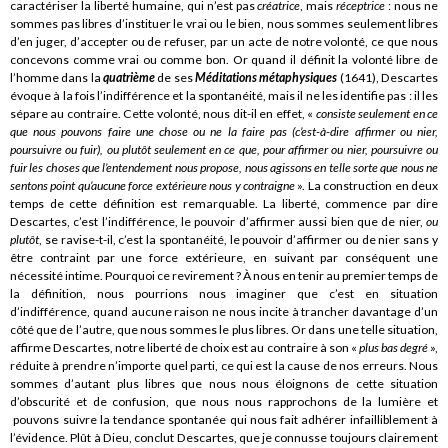
caractériser la liberté humaine, qui n’est pas
créatrice
, mais
réceptrice
: nous ne
sommes pas libres d’instituer le vrai ou le bien, nous sommes seulement libres
d’en juger, d’accepter ou de refuser, par un acte de notre volonté, ce que nous
concevons comme vrai ou comme bon. Or quand il définit la volonté libre de
l’homme dans la
quatrième
de ses
Méditations métaphysiques
(1641), Descartes
évoque à la fois l’indifférence et la spontanéité, mais il ne les identifie pas : il les
sépare au contraire. Cette volonté, nous dit-il en effet, «
consiste seulement en ce
que nous pouvons faire une chose ou ne la faire pas (c’est-à-dire affirmer ou nier,
poursuivre ou fuir), ou plutôt seulement en ce que, pour affirmer ou nier, poursuivre ou
fuir les choses que l’entendement nous propose, nous agissons en telle sorte que nous ne
sentons point qu’aucune force extérieure nous y contraigne
». La construction en deux
temps de cette définition est remarquable. La liberté, commence par dire
Descartes, c’est l’indifférence, le pouvoir d’affirmer aussi bien que de nier,
ou
plutôt
, se ravise-t-il, c’est la spontanéité, le pouvoir d’affirmer ou de nier sans y
être contraint par une force extérieure, en suivant par conséquent une
nécessité intime. Pourquoi ce revirement ? À nous en tenir au premier temps de
la définition, nous pourrions nous imaginer que c’est en situation
d’indifférence, quand aucune raison ne nous incite à trancher davantage d’un
côté que de l’autre, que nous sommes le plus libres. Or dans une telle situation,
affirme Descartes, notre liberté de choix est au contraire à son «
plus bas degré
»,
réduite à prendre n’importe quel parti, ce qui est la cause de nos erreurs. Nous
sommes d’autant plus libres que nous nous éloignons de cette situation
d’obscurité et de confusion, que nous nous rapprochons de la lumière et
pouvons suivre la tendance spontanée qui nous fait adhérer infailliblement à
l’évidence. Plût à Dieu, conclut Descartes, que je connusse toujours clairement