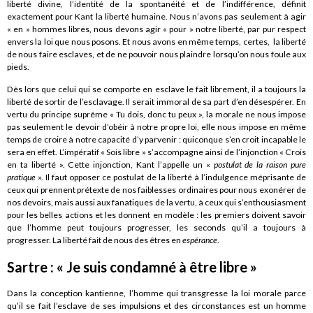
liberté divine, l’identité de la spontanéité et de l’indifférence, définit
exactement pour Kant la liberté humaine. Nous n’avons pas seulement à agir
« en » hommes libres, nous devons agir « pour » notre liberté, par pur respect
envers la loi que nous posons. Et nous avons en même temps, certes, la liberté
de nous faire esclaves, et de ne pouvoir nous plaindre lorsqu’on nous foule aux
pieds.
Dès lors que celui qui se comporte en esclave le fait librement, il a toujours la
liberté de sortir de l’esclavage. Il serait immoral de sa part d’en désespérer. En
vertu du principe suprême « Tu dois, donc tu peux », la morale ne nous impose
pas seulement le devoir d’obéir à notre propre loi, elle nous impose en même
temps de croire à notre capacité d’y parvenir : quiconque s’en croit incapable le
sera en effet. L’impératif « Sois libre » s’accompagne ainsi de l’injonction « Crois
en ta liberté ». Cette injonction, Kant l’appelle un «
postulat de la raison pure
pratique
». Il faut opposer ce postulat de la liberté à l’indulgence méprisante de
ceux qui prennent prétexte de nos faiblesses ordinaires pour nous exonérer de
nos devoirs, mais aussi aux fanatiques de la vertu, à ceux qui s’enthousiasment
pour les belles actions et les donnent en modèle : les premiers doivent savoir
que l’homme peut toujours progresser, les seconds qu’il a toujours à
progresser. La liberté fait de nous des êtres en
espérance
.
Sartre : « Je suis condamné à être libre »
Dans la conception kantienne, l’homme qui transgresse la loi morale parce
qu’il se fait l’esclave de ses impulsions et des circonstances est un homme