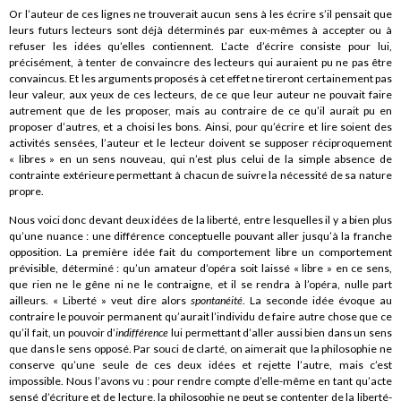
Or l’auteur de ces lignes ne trouverait aucun sens à les écrire s’il pensait que
leurs futurs lecteurs sont déjà déterminés par eux-mêmes à accepter ou à
refuser les idées qu’elles contiennent. L’acte d’écrire consiste pour lui,
précisément, à tenter de convaincre des lecteurs qui auraient pu ne pas être
convaincus. Et les arguments proposés à cet effet ne tireront certainement pas
leur valeur, aux yeux de ces lecteurs, de ce que leur auteur ne pouvait faire
autrement que de les proposer, mais au contraire de ce qu’il aurait pu en
proposer d’autres, et a choisi les bons. Ainsi, pour qu’écrire et lire soient des
activités sensées, l’auteur et le lecteur doivent se supposer réciproquement
« libres » en un sens nouveau, qui n’est plus celui de la simple absence de
contrainte extérieure permettant à chacun de suivre la nécessité de sa nature
propre.
Nous voici donc devant deux idées de la liberté, entre lesquelles il y a bien plus
qu’une nuance : une différence conceptuelle pouvant aller jusqu’à la franche
opposition. La première idée fait du comportement libre un comportement
prévisible, déterminé : qu’un amateur d’opéra soit laissé « libre » en ce sens,
que rien ne le gêne ni ne le contraigne, et il se rendra à l’opéra, nulle part
ailleurs. « Liberté » veut dire alors
spontanéité
. La seconde idée évoque au
contraire le pouvoir permanent qu’aurait l’individu de faire autre chose que ce
qu’il fait, un pouvoir d’
indifférence
lui permettant d’aller aussi bien dans un sens
que dans le sens opposé. Par souci de clarté, on aimerait que la philosophie ne
conserve qu’une seule de ces deux idées et rejette l’autre, mais c’est
impossible. Nous l’avons vu : pour rendre compte d’elle-même en tant qu’acte
sensé d’écriture et de lecture, la philosophie ne peut se contenter de la liberté-