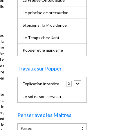
La Preuve Ontologique
 en
lle
Le principe de précaution
Stoïciens : la Providence
sée
Le Temps chez Kant
 la
ler
Popper et le marxisme
ées
 Le
des
Travaux sur Popper
tre
par
Explication interdite
2
ier
Le soi et son cerveau
ns,
 le
re,
Penser avec les Maîtres
ant
 le