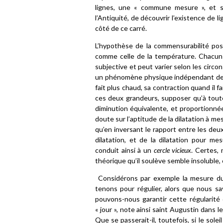
lignes, une « commune mesure », et 
l’Antiquité, de découvrir l’existence de l
côté de ce carré.
L’hypothèse de la commensurabilité p
comme celle de la température. Chacun 
subjective et peut varier selon les circo
un phénomène physique indépendant de nos
fait plus chaud, sa contraction quand il f
ces deux grandeurs, supposer qu’à tou
diminution équivalente, et proportionnée,
doute sur l’aptitude de la dilatation à 
qu’en inversant le rapport entre les deu
dilatation, et de la dilatation pour m
conduit ainsi à un
cercle vicieux
. Certes, 
théorique qu’il soulève semble insoluble, e
Considérons par exemple la mesure d
tenons pour régulier, alors que nous s
pouvons-nous garantir cette régularité
« jour », note ainsi saint Augustin dans l
Que se passerait-il, toutefois, si le so