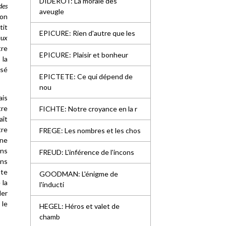
DIDEROT: La morale des
des
aveugle
ion
tit
EPICURE: Rien d'autre que les
aux
tre
EPICURE: Plaisir et bonheur
 la
nsé
EPICTETE: Ce qui dépend de
nou
ais
tre
FICHTE: Notre croyance en la r
aît
tre
FREGE: Les nombres et les chos
une
ans
FREUD: L'inférence de l'incons
ons
ste
GOODMAN: L'énigme de
 la
l'inducti
ler
 le
HEGEL: Héros et valet de
chamb