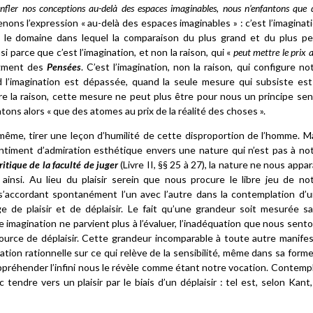
nfler nos conceptions au-delà des espaces imaginables, nous n’enfantons que 
enons l’expression « au-delà des espaces imaginables » : c’est l’imaginat
e, le domaine dans lequel la comparaison du plus grand et du plus pe
i parce que c’est l’imagination, et non la raison, qui «
peut mettre le prix 
agment des
Pensées
. C’est l’imagination, non la raison, qui configure no
l’imagination est dépassée, quand la seule mesure qui subsiste est
la raison, cette mesure ne peut plus être pour nous un principe se
ntons alors « que des atomes au prix de la réalité des choses ».
même, tirer une leçon d’humilité de cette disproportion de l’homme. M
ntiment d’admiration esthétique envers une nature qui n’est pas à no
ritique de la faculté de juger
(Livre II, §§ 25 à 27), la nature ne nous appar
ainsi. Au lieu du plaisir serein que nous procure le libre jeu de no
’accordant spontanément l’un avec l’autre dans la contemplation d’
 de plaisir et de déplaisir. Le fait qu’une grandeur soit mesurée s
 imagination ne parvient plus à l’évaluer, l’inadéquation que nous sent
source de déplaisir. Cette grandeur incomparable à toute autre manife
tion rationnelle sur ce qui relève de la sensibilité, même dans sa forme
préhender l’infini nous le révèle comme étant notre vocation. Contemp
tendre vers un plaisir par le biais d’un déplaisir : tel est, selon Kant,