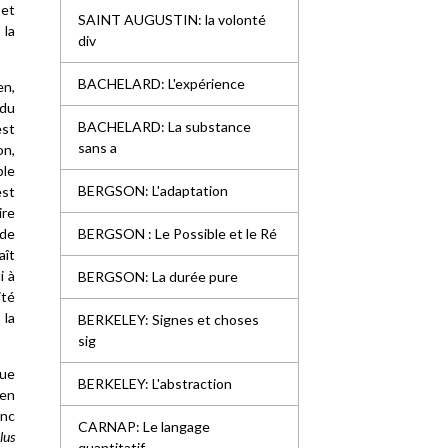
 et
SAINT AUGUSTIN: la volonté
 la
div
BACHELARD: L'expérience
en,
 du
BACHELARD: La substance
est
sans a
on,
ble
BERGSON: L'adaptation
est
ire
 de
BERGSON : Le Possible et le Ré
aît
i à
BERGSON: La durée pure
ité
 la
BERKELEY: Signes et choses
sig
que
BERKELEY: L'abstraction
 en
onc
CARNAP: Le langage
lus
quantitatif