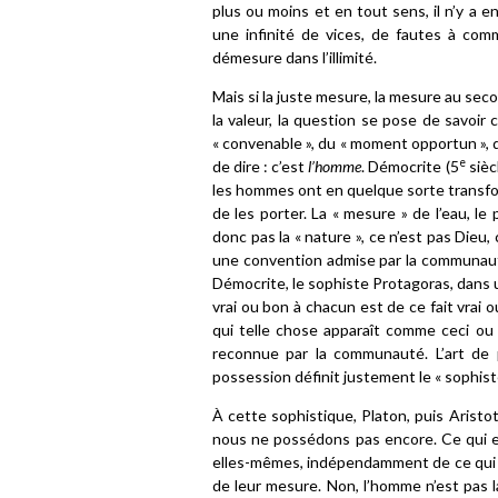
plus ou moins et en tout sens, il n’y a 
une infinité de vices, de fautes à com
démesure dans l’illimité.
Mais si la juste mesure, la mesure au secon
la valeur, la question se pose de savoir c
« convenable », du « moment opportun », d
e
de dire : c’est
l’homme
. Démocrite (5
siècl
les hommes ont en quelque sorte transformé
de les porter. La « mesure » de l’eau, le
donc pas la « nature », ce n’est pas Dieu, 
une convention admise par la communauté. 
Démocrite, le sophiste Protagoras, dans 
vrai ou bon à chacun est de ce fait vrai o
qui telle chose apparaît comme ceci ou 
reconnue par la communauté. L’art de p
possession définit justement le « sophiste
À cette sophistique, Platon, puis Aristo
nous ne possédons pas encore. Ce qui es
elles-mêmes, indépendamment de ce qui nou
de leur mesure. Non, l’homme n’est pas 