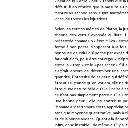
« beaucoup » et le « peu », tandis que la 
défaut. Il en résulte que la mesure au 
mesure au second sens, supra-mathématiq
vices, de toutes les injustices.
Selon les termes mêmes de Platon, la jus
théorie des vertus exposée au livre II 
présentée comme un «
juste milieu
» entre
ferme à son poste, s’opposant à la fois 
honteuse de celui qui pèche par excès de
faudrait alors, pour être courageux, n’
entre le « trop » et le « pas assez ». S’il
s’agirait encore de déterminer une cert
quantité, l’intensité de sa peur, qui déf
être aussi grande qu’on voudra, elle ne do
être d’une nature telle qu’elle l’incite à 
ce n’est pas simplement parce qu’il a « tr
une bonne peur : elle ne contribue pas
l’homme à interrompre cette appréciation 
tant que moyenne quantitative, mais à ti
et de la bonne audace. Quant à la lâcheté e
infini, donc instable : de même qu’il y a,