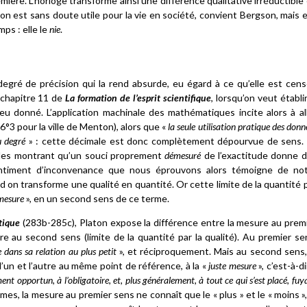
emière. L’horloge transforme ainsi une différence qualitative irréductible
on est sans doute utile pour la vie en société, convient Bergson, mais e
ps : elle le
nie
.
 degré de précision qui la rend absurde, eu égard à ce qu’elle est cen
 chapitre 11 de
La formation de l’esprit scientifique
, lorsqu’on veut établir
u donné. L’application machinale des mathématiques incite alors à al
°3 pour la ville de Menton), alors que «
la seule utilisation pratique des donn
u degré
» : cette décimale est donc complètement dépourvue de sens.
les montrant qu’un souci proprement
démesuré
de l’exactitude donne 
sentiment d’inconvenance que nous éprouvons alors témoigne de no
 on transforme une qualité en quantité. Or cette limite de la quantité 
mesure
», en un second sens de ce terme.
tique
(283b-285c), Platon expose la différence entre la mesure au prem
re au second sens (limite de la quantité par la qualité). Au premier se
e dans sa relation au plus petit
», et réciproquement. Mais au second sens,
l’un et l’autre au même point de référence, à la «
juste mesure
», c’est-à-di
t opportun, à l’obligatoire, et, plus généralement, à tout ce qui s’est placé, fuy
mes, la mesure au premier sens ne connaît que le « plus » et le « moins »,