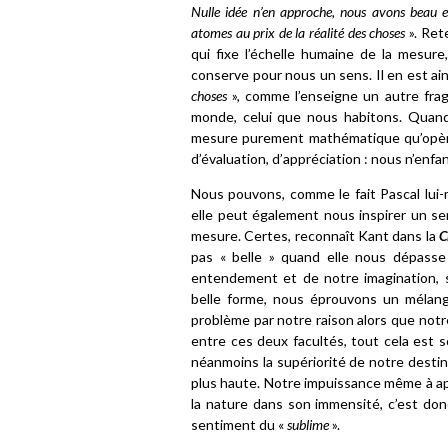
Nulle idée n’en approche, nous avons beau e
atomes au prix de la réalité des choses
». Ret
qui fixe l’échelle humaine de la mesur
conserve pour nous un sens. Il en est ains
choses
», comme l’enseigne un autre fr
monde, celui que nous habitons. Quand 
mesure purement mathématique qu’opère 
d’évaluation, d’appréciation : nous n’enfa
Nous pouvons, comme le fait Pascal lui-
elle peut également nous inspirer un se
mesure. Certes, reconnaît Kant dans la
C
pas « belle » quand elle nous dépasse 
entendement et de notre imagination, s
belle forme, nous éprouvons un mélange
problème par notre raison alors que notre
entre ces deux facultés, tout cela est 
néanmoins la supériorité de notre destina
plus haute. Notre impuissance même à ap
la nature dans son immensité, c’est donc 
sentiment du «
sublime
».