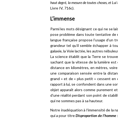
haut degré, la mesure de toutes choses, et Lui b
Livre IV, 716c).
L’immense
Parmi les mots désignant ce qui ne se lai
pose problème dans toute tentative de me
langue française propose l’usage d’un tr
grandeur tel qu’il semble échapper à tou
galaxie, la Voie lactée, les autres nébule
La science établit que la Terre se trouv
sachant que la vitesse de la lumière est
distance en kilomètres, en mètres, voire
une comparaison sensée entre la distanc
grand » et de « plus petit » cessent en
rapport à lui, se confondent dans une sor
objet apparaît alors comme purement et 
d’une réalité perdant son point de stabil
qui ne sommes pas à sa hauteur.
Notre inadéquation à l’immensité de la
qui a pour titre
Disproportion de l’homme
: