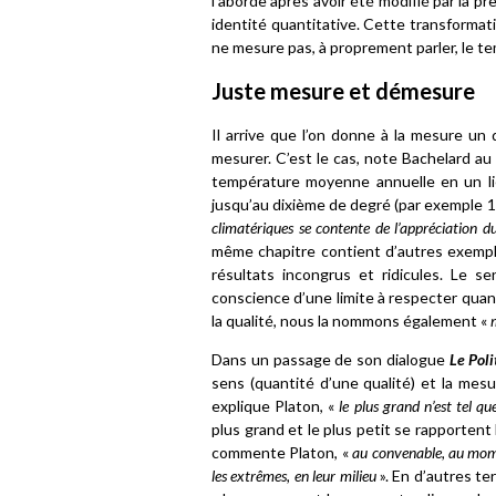
l’aborde après avoir été modifié par la pr
identité quantitative. Cette transformati
ne mesure pas, à proprement parler, le tem
Juste mesure et démesure
Il arrive que l’on donne à la mesure un
mesurer. C’est le cas, note Bachelard au
température moyenne annuelle en un lie
jusqu’au dixième de degré (par exemple 16
climatériques se contente de l’appréciation d
même chapitre contient d’autres exemp
résultats incongrus et ridicules. Le 
conscience d’une limite à respecter quand
la qualité, nous la nommons également «
Dans un passage de son dialogue
Le Poli
sens (quantité d’une qualité) et la mesu
explique Platon, «
le plus grand n’est tel qu
plus grand et le plus petit se rapportent 
commente Platon, «
au convenable, au momen
les extrêmes, en leur milieu
». En d’autres ter