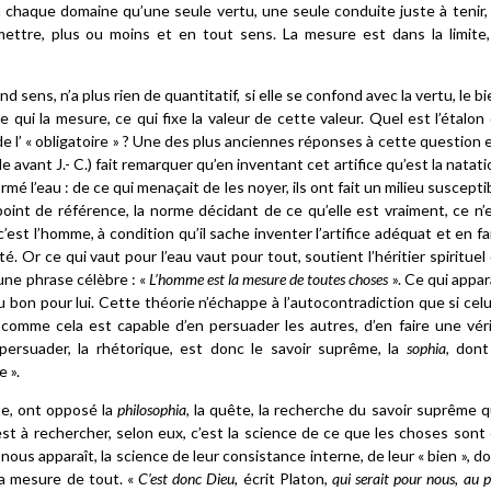
en chaque domaine qu’une seule vertu, une seule conduite juste à tenir,
mettre, plus ou moins et en tout sens. La mesure est dans la limite,
d sens, n’a plus rien de quantitatif, si elle se confond avec la vertu, le bi
e qui la mesure, ce qui fixe la valeur de cette valeur. Quel est l’étalon
e l’ « obligatoire » ? Une des plus anciennes réponses à cette question 
e avant J.- C.) fait remarquer qu’en inventant cet artifice qu’est la natati
 l’eau : de ce qui menaçait de les noyer, ils ont fait un milieu suscepti
 point de référence, la norme décidant de ce qu’elle est vraiment, ce n’
c’est l’homme, à condition qu’il sache inventer l’artifice adéquat et en fa
Or ce qui vaut pour l’eau vaut pour tout, soutient l’héritier spirituel
une phrase célèbre : «
L’homme est la mesure de toutes choses
». Ce qui appar
u bon pour lui. Cette théorie n’échappe à l’autocontradiction que si celu
comme cela est capable d’en persuader les autres, d’en faire une vér
ersuader, la rhétorique, est donc le savoir suprême, la
sophia
, dont
 ».
te, ont opposé la
philosophia
, la quête, la recherche du savoir suprême 
t à rechercher, selon eux, c’est la science de ce que les choses sont
s apparaît, la science de leur consistance interne, de leur « bien », d
la mesure de tout. «
C’est donc Dieu
, écrit Platon,
qui serait pour nous, au p