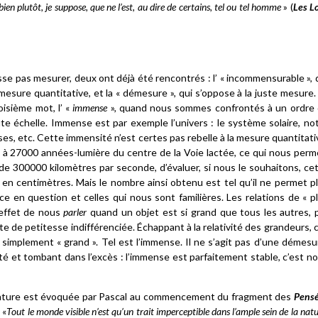
ien plutôt, je suppose, que ne l’est, au dire de certains, tel ou tel homme
» (
Les Lo
sse pas mesurer, deux ont déjà été rencontrés : l’ « incommensurable », 
sure quantitative, et la « démesure », qui s’oppose à la juste mesure.
oisième mot, l’ «
immense
», quand nous sommes confrontés à un ordre
te échelle. Immense est par exemple l’univers : le système solaire, no
uses, etc. Cette immensité n’est certes pas rebelle à la mesure quantitati
e à 27000 années-lumière du centre de la Voie lactée, ce qui nous perm
 de 300000 kilomètres par seconde, d’évaluer, si nous le souhaitons, ce
 en centimètres. Mais le nombre ainsi obtenu est tel qu’il ne permet p
e en question et celles qui nous sont familières. Les relations de « p
 effet de nous
parler
quand un objet est si grand que tous les autres, 
te de petitesse indifférenciée. Échappant à la relativité des grandeurs, 
simplement « grand ». Tel est l’immense. Il ne s’agit pas d’une démesu
ité et tombant dans l’excès : l’immense est parfaitement stable, c’est n
 nature est évoquée par Pascal au commencement du fragment des
Pens
 «
Tout le monde visible n’est qu’un trait imperceptible dans l’ample sein de la natu