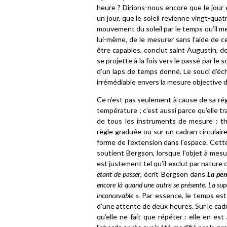
heure ? Dirions-nous encore que le jour
un jour, que le soleil revienne vingt-qua
mouvement du soleil par le temps qu’il m
lui-même, de le mesurer sans l’aide de 
être capables, conclut saint Augustin, 
se projette à la fois vers le passé par le 
d’un laps de temps donné. Le souci d’éc
irrémédiable envers la mesure objective d
Ce n’est pas seulement à cause de sa rég
température ; c’est aussi parce qu’elle t
de tous les instruments de mesure : th
règle graduée ou sur un cadran circulair
forme de l’extension dans l’espace. Cett
soutient Bergson, lorsque l’objet à mesur
est justement tel qu’il exclut par nature 
étant de passer
, écrit Bergson dans
La pen
encore là quand une autre se présente. La supe
inconcevable
». Par essence, le temps est
d’une attente de deux heures. Sur le cadr
qu’elle ne fait que répéter : elle en est