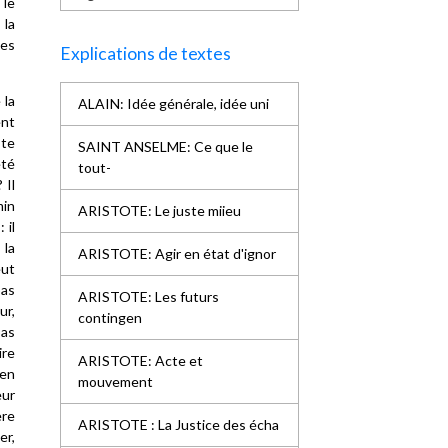
 le
 la
les
Explications de textes
 la
ALAIN: Idée générale, idée uni
ent
ste
SAINT ANSELME: Ce que le
eté
tout-
 Il
min
ARISTOTE: Le juste miieu
 il
 la
ARISTOTE: Agir en état d'ignor
eut
pas
ARISTOTE: Les futurs
ur,
contingen
pas
ire
ARISTOTE: Acte et
 en
mouvement
eur
ère
ARISTOTE : La Justice des écha
er,