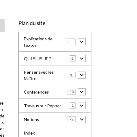
Plan du site
Explications de
100
textes
QUI SUIS-JE ?
2
Penser avec les
31
Maîtres
Conférences
23
se,
Travaux sur Popper
1
tre
 de
Notions
72
bre
ies
Index
les