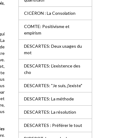
is
,
CICÉRON : La Consolation
COMTE: Positivisme et
empirism
qui
 La
DESCARTES: Deux usages du
 de
mot
tre
ve.
DESCARTES: L'existence des
et,
cho
tte
lus
lus
DESCARTES: "Je suis, j'existe"
par
cet
DESCARTES: La méthode
re,
ous
DESCARTES: La résolution
DESCARTES : Préférer le tout
ées
re.