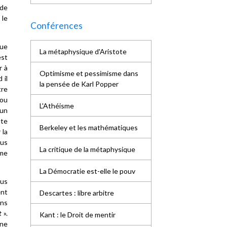
 de
 le
Conférences
que
La métaphysique d'Aristote
est
r à
Optimisme et pessimisme dans
 il
la pensée de Karl Popper
tre
 ou
L'Athéisme
 un
ute
Berkeley et les mathématiques
 la
ous
La critique de la métaphysique
ème
La Démocratie est-elle le pouv
ous
ent
Descartes : libre arbitre
ons
t
».
Kant : le Droit de mentir
une