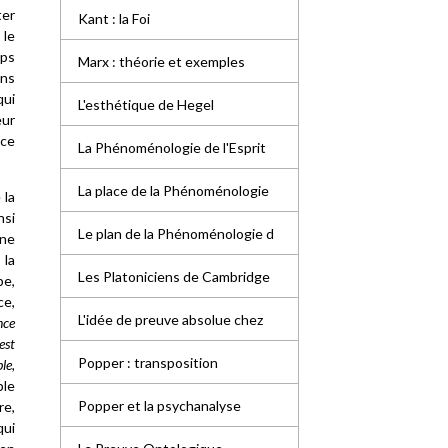
ter
Kant : la Foi
 le
mps
Marx : théorie et exemples
ons
qui
L'esthétique de Hegel
eur
nce
La Phénoménologie de l'Esprit
La place de la Phénoménologie
 la
nsi
Le plan de la Phénoménologie d
une
 la
Les Platoniciens de Cambridge
pe,
ce,
L'idée de preuve absolue chez
nce
est
Popper : transposition
le,
ple
Popper et la psychanalyse
re,
qui