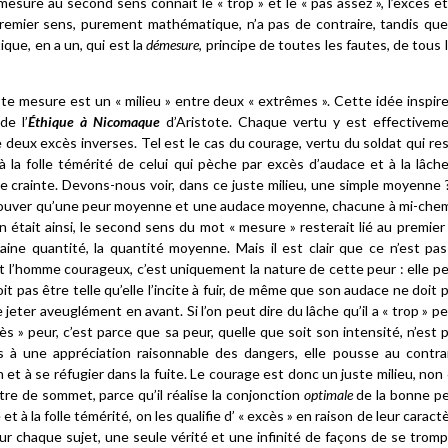
mesure au second sens connaît le « trop » et le « pas assez », l’excès et
premier sens, purement mathématique, n’a pas de contraire, tandis que
ue, en a un, qui est la
démesure
, principe de toutes les fautes, de tous 
te mesure est un « milieu » entre deux « extrêmes ». Cette idée inspire
de l’
Éthique à Nicomaque
d’Aristote. Chaque vertu y est effectivem
 deux excès inverses. Tel est le cas du courage, vertu du soldat qui re
à la folle témérité de celui qui pèche par excès d’audace et à la lâch
 crainte. Devons-nous voir, dans ce juste milieu, une simple moyenne ?
éprouver qu’une peur moyenne et une audace moyenne, chacune à mi-che
 en était ainsi, le second sens du mot « mesure » resterait lié au premier :
aine quantité, la quantité moyenne. Mais il est clair que ce n’est pas
init l’homme courageux, c’est uniquement la nature de cette peur : elle p
it pas être telle qu’elle l’incite à fuir, de même que son audace ne doit 
se jeter aveuglément en avant. Si l’on peut dire du lâche qu’il a « trop » pe
ès » peur, c’est parce que sa peur, quelle que soit son intensité, n’est 
 à une appréciation raisonnable des dangers, elle pousse au contra
et à se réfugier dans la fuite. Le courage est donc un juste milieu, non
tre de sommet, parce qu’il réalise la conjonction
optimale
de la bonne p
t à la folle témérité, on les qualifie d’ « excès » en raison de leur caract
 sur chaque sujet, une seule vérité et une infinité de façons de se tromp