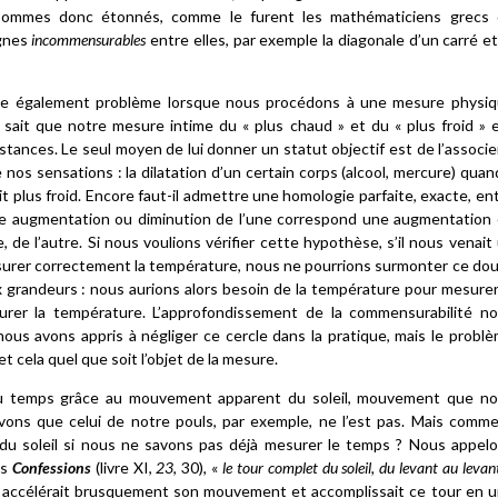
sommes donc étonnés, comme le furent les mathématiciens grecs
ignes
incommensurables
entre elles, par exemple la diagonale d’un carré et
ose également problème lorsque nous procédons à une mesure physi
sait que notre mesure intime du « plus chaud » et du « plus froid » 
nstances. Le seul moyen de lui donner un statut objectif est de l’associe
 sensations : la dilatation d’un certain corps (alcool, mercure) quand
ait plus froid. Encore faut-il admettre une homologie parfaite, exacte, en
te augmentation ou diminution de l’une correspond une augmentation
 de l’autre. Si nous voulions vérifier cette hypothèse, s’il nous venait
mesurer correctement la température, nous ne pourrions surmonter ce do
x grandeurs : nous aurions alors besoin de la température pour mesurer
esurer la température. L’approfondissement de la commensurabilité n
nous avons appris à négliger ce cercle dans la pratique, mais le probl
t cela quel que soit l’objet de la mesure.
u temps grâce au mouvement apparent du soleil, mouvement que n
avons que celui de notre pouls, par exemple, ne l’est pas. Mais comm
 du soleil si nous ne savons pas déjà mesurer le temps ? Nous appel
es
Confessions
(livre XI,
23
, 30), «
le tour complet du soleil, du levant au levan
leil accélérait brusquement son mouvement et accomplissait ce tour en 