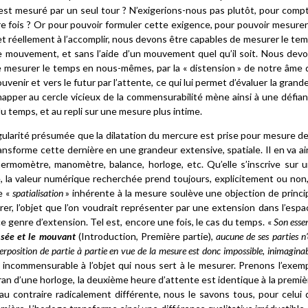
 est mesuré par un seul tour ? N’exigerions-nous pas plutôt, pour comp
tre fois ? Or pour pouvoir formuler cette exigence, pour pouvoir mesurer
et réellement à l’accomplir, nous devons être capables de mesurer le te
ce mouvement, et sans l’aide d’un mouvement quel qu’il soit. Nous dev
de mesurer le temps en nous-mêmes, par la « distension » de notre âme 
souvenir et vers le futur par l’attente, ce qui lui permet d’évaluer la grand
happer au cercle vicieux de la commensurabilité mène ainsi à une défia
u temps, et au repli sur une mesure plus intime.
ularité présumée que la dilatation du mercure est prise pour mesure de
ransforme cette dernière en une grandeur extensive, spatiale. Il en va ai
ermomètre, manomètre, balance, horloge, etc. Qu’elle s’inscrive sur 
e, la valeur numérique recherchée prend toujours, explicitement ou non,
e «
spatialisation
» inhérente à la mesure soulève une objection de princi
er, l’objet que l’on voudrait représenter par une extension dans l’espa
ce genre d’extension. Tel est, encore une fois, le cas du temps. «
Son esse
sée et le mouvant
(Introduction, Première partie),
aucune de ses parties n’
rposition de partie à partie en vue de la mesure est donc impossible, inimaginab
 incommensurable à l’objet qui nous sert à le mesurer. Prenons l’exem
an d’une horloge, la deuxième heure d’attente est identique à la premiè
 au contraire radicalement différente, nous le savons tous, pour celui 