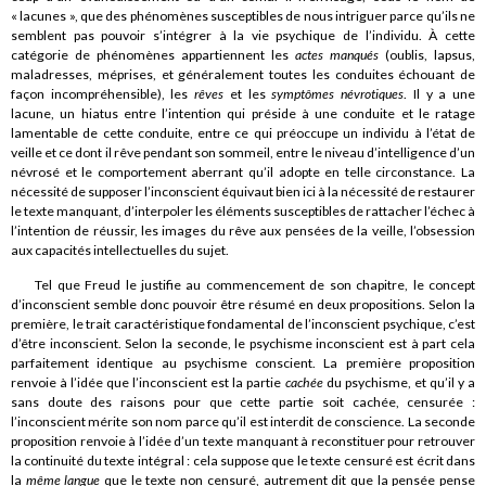
« lacunes », que des phénomènes susceptibles de nous intriguer parce qu’ils ne
semblent pas pouvoir s’intégrer à la vie psychique de l’individu. À cette
catégorie de phénomènes appartiennent les
actes manqués
(oublis, lapsus,
maladresses, méprises, et généralement toutes les conduites échouant de
façon incompréhensible), les
rêves
et les
symptômes névrotiques
. Il y a une
lacune, un hiatus entre l’intention qui préside à une conduite et le ratage
lamentable de cette conduite, entre ce qui préoccupe un individu à l’état de
veille et ce dont il rêve pendant son sommeil, entre le niveau d’intelligence d’un
névrosé et le comportement aberrant qu’il adopte en telle circonstance. La
nécessité de supposer l’inconscient équivaut bien ici à la nécessité de restaurer
le texte manquant, d’interpoler les éléments susceptibles de rattacher l’échec à
l’intention de réussir, les images du rêve aux pensées de la veille, l’obsession
aux capacités intellectuelles du sujet.
Tel que Freud le justifie au commencement de son chapitre, le concept
d’inconscient semble donc pouvoir être résumé en deux propositions. Selon la
première, le trait caractéristique fondamental de l’inconscient psychique, c’est
d’être inconscient. Selon la seconde, le psychisme inconscient est à part cela
parfaitement identique au psychisme conscient. La première proposition
renvoie à l’idée que l’inconscient est la partie
cachée
du psychisme, et qu’il y a
sans doute des raisons pour que cette partie soit cachée, censurée :
l’inconscient mérite son nom parce qu’il est interdit de conscience. La seconde
proposition renvoie à l’idée d’un texte manquant à reconstituer pour retrouver
la continuité du texte intégral : cela suppose que le texte censuré est écrit dans
la
même langue
que le texte non censuré, autrement dit que la pensée pense