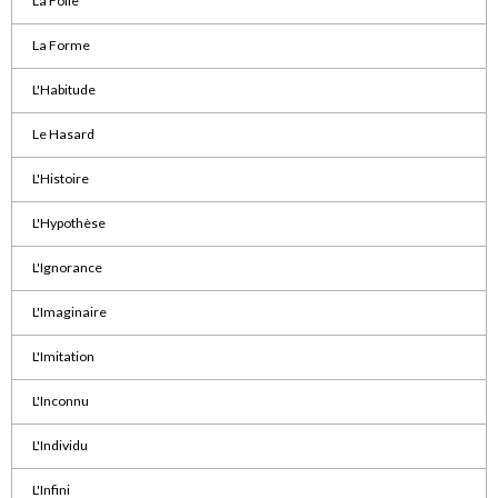
La Folie
La Forme
L'Habitude
Le Hasard
L'Histoire
L'Hypothèse
L'Ignorance
L'Imaginaire
L'Imitation
L'Inconnu
L'Individu
L'Infini