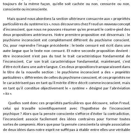
toujours de la même façon, qu’elle soit cachée ou non, censurée ou non,
consciente ou inconsciente.
Mais quand nous abordons la section ultérieure consacrée aux « propriétés
particulières du système Ics », nous découvrons chez Freud un
nouveau
concept
d’inconscient, que nous ne pouvons résumer qu’en prenant le contre-pied des
deux propositions antérieures. Notre première proposition est désormais : le
psychisme inconscient est complètement différent du psychisme conscient.
Ou, pour reprendre l’image précédente : le texte censuré est écrit dans une
autre langue
que le texte non censuré. Et notre seconde proposition devient :
être inconscient n’est pas du tout le trait caractéristique fondamental de
l’inconscient. Car son trait caractéristique fondamental, maintenant, c’est
d’être écrit dans une autre langue. Ces deux propositions transparaissent dans
le titre de la nouvelle section : le psychisme inconscient a des «
propriétés
particulières
», différentes de celles du psychisme conscient, et ces propriétés ne
le caractérisent pas en tant qu’il mérite d’être décrit comme inconscient, mais
en tant qu’il constitue objectivement le «
système
» désigné par l’abréviation
«
Ics
».
Quelles sont donc ces propriétés particulières que découvre, selon Freud,
celui qui travaille scientifiquement avec l’hypothèse de l’inconscient
psychique ? Alors que la pensée consciente s’efforce d’éviter la contradiction,
l’inconscient associe facilement des idées contraires pour former toutes
sortes de
compromis
. Alors que pour la pensée consciente la simple association
de deux idées dans notre esprit ne suffit pas à établir entre elles une véritable