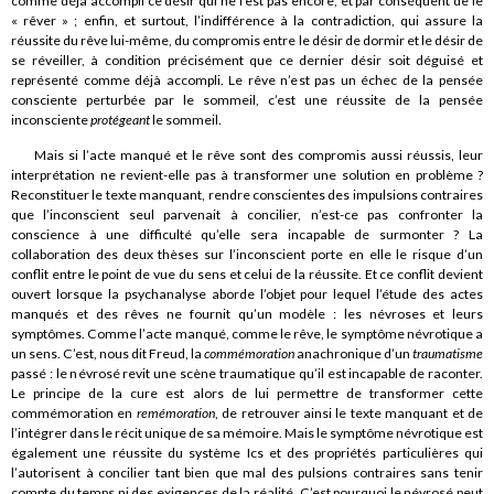
comme déjà accompli ce désir qui ne l’est pas encore, et par conséquent de le
« rêver » ; enfin, et surtout, l’indifférence à la contradiction, qui assure la
réussite du rêve lui-même, du compromis entre le désir de dormir et le désir de
se réveiller, à condition précisément que ce dernier désir soit déguisé et
représenté comme déjà accompli. Le rêve n’est pas un échec de la pensée
consciente perturbée par le sommeil, c’est une réussite de la pensée
inconsciente
protégeant
le sommeil.
Mais si l’acte manqué et le rêve sont des compromis aussi réussis, leur
interprétation ne revient-elle pas à transformer une solution en problème ?
Reconstituer le texte manquant, rendre conscientes des impulsions contraires
que l’inconscient seul parvenait à concilier, n’est-ce pas confronter la
conscience à une difficulté qu’elle sera incapable de surmonter ? La
collaboration des deux thèses sur l’inconscient porte en elle le risque d’un
conflit entre le point de vue du sens et celui de la réussite. Et ce conflit devient
ouvert lorsque la psychanalyse aborde l’objet pour lequel l’étude des actes
manqués et des rêves ne fournit qu’un modèle : les névroses et leurs
symptômes. Comme l’acte manqué, comme le rêve, le symptôme névrotique a
un sens. C’est, nous dit Freud, la
commémoration
anachronique d’un
traumatisme
passé : le névrosé revit une scène traumatique qu’il est incapable de raconter.
Le principe de la cure est alors de lui permettre de transformer cette
commémoration en
remémoration
, de retrouver ainsi le texte manquant et de
l’intégrer dans le récit unique de sa mémoire. Mais le symptôme névrotique est
également une réussite du système Ics et des propriétés particulières qui
l’autorisent à concilier tant bien que mal des pulsions contraires sans tenir
compte du temps ni des exigences de la réalité. C’est pourquoi le névrosé peut