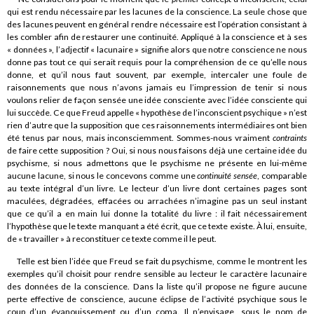
qui est rendu nécessaire par les lacunes de la conscience. La seule chose que
des lacunes peuvent en général rendre nécessaire est l’opération consistant à
les combler afin de restaurer une continuité. Appliqué à la conscience et à ses
« données », l’adjectif « lacunaire » signifie alors que notre conscience ne nous
donne pas tout ce qui serait requis pour la compréhension de ce qu’elle nous
donne, et qu’il nous faut souvent, par exemple, intercaler une foule de
raisonnements que nous n’avons jamais eu l’impression de tenir si nous
voulons relier de façon sensée une idée consciente avec l’idée consciente qui
lui succède. Ce que Freud appelle « hypothèse de l’inconscient psychique » n’est
rien d’autre que la supposition que ces raisonnements intermédiaires ont bien
été tenus par nous, mais inconsciemment. Sommes-nous vraiment
contraints
de faire cette supposition ? Oui, si nous nous faisons déjà une certaine idée du
psychisme, si nous admettons que le psychisme ne présente en lui-même
aucune lacune, si nous le concevons comme une
continuité sensée
, comparable
au texte intégral d’un livre. Le lecteur d’un livre dont certaines pages sont
maculées, dégradées, effacées ou arrachées n’imagine pas un seul instant
que ce qu’il a en main lui donne la totalité du livre : il fait nécessairement
l’hypothèse que le texte manquant a été écrit, que ce texte existe. À lui, ensuite,
de « travailler » à reconstituer ce texte comme il le peut.
Telle est bien l’idée que Freud se fait du psychisme, comme le montrent les
exemples qu’il choisit pour rendre sensible au lecteur le caractère lacunaire
des données de la conscience. Dans la liste qu’il propose ne figure aucune
perte effective de conscience, aucune éclipse de l’activité psychique sous le
coup d’un évanouissement ou d’un coma. Il n’envisage, sous le nom de