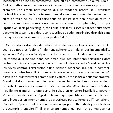
inconsciente de ne pas commettre l’acte ou d’en commettre un autre. Mais il
faut admettre en outre que cette intention inconsciente n’exerce pas sur la
première une simple perturbation, que sa tendance propre, sa « propriété
particulière », est plutôt de former avec elle un compromis, de permettre au
sujet de faire ce qu’il doit faire tout en satisfaisant son désir de faire le
contraire, mais sur un mode non sérieux, comme un simple oubli, un simple
lapsus excusable par la fatigue, etc. L’oubli et le lapsus sont ainsi des petits chefs
d’œuvre du système Ics, des façons subtiles de céder au principe de plaisir sans
transgresser ouvertement le principe de réalité.
Cette collaboration des deux thèses freudiennes sur l’inconscient suffit-elle
pour que nous les jugions finalement cohérentes malgré leur incompatibilité
apparente ? Voyons si l’analyse des rêves confirme celle des actes manqués.
De même qu’il ne voit dans ces actes que des intentions perturbées dont
l’échec ne mérite pas qu’on lui donne un sens, l’adversaire de Freud considère
les rêves comme l’expression d’une pensée désorganisée par le sommeil,
ouverte à toutes les sollicitations extérieures, et estime en conséquence qu’il
est vain de les interpréter comme s’ils avaient un message à nous transmettre.
Freud doit donc de nouveau lui répondre sur le double plan du sens et de la
réussite. En montrant comment le rêve
accomplit un désir refoulé
, l’interprétation
freudienne transforme une sorte de rébus en un texte intelligible, pouvant
s’insérer dans le texte intégral de la vie psychique. Mais elle ne peut le faire
sans invoquer en même temps les propriétés particulières de l’inconscient :
d’abord le déplacement et la condensation, qui permettent de déguiser le désir
à accomplir ; ensuite l’indifférence au temps, qui permet de représenter