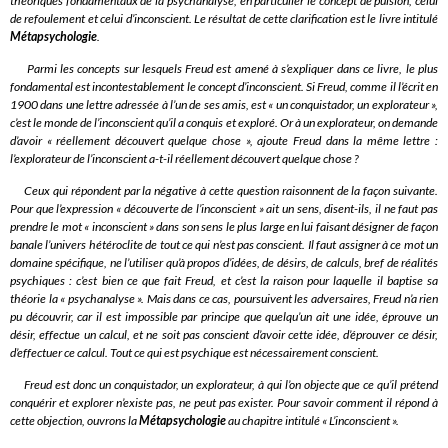
théoriques fondamentaux de la psychanalyse, en particulier le concept de pulsion, celui
de refoulement et celui d’inconscient. Le résultat de cette clarification est le livre intitulé
Métapsychologie
.
Parmi les concepts sur lesquels Freud est amené à s’expliquer dans ce livre, le plus
fondamental est incontestablement le concept d’inconscient. Si Freud, comme il l’écrit en
1900 dans une lettre adressée à l’un de ses amis, est « un conquistador, un explorateur »,
c’est le monde de l’inconscient qu’il a conquis et exploré. Or à un explorateur, on demande
d’avoir « réellement découvert quelque chose », ajoute Freud dans la même lettre :
l’explorateur de l’inconscient a-t-il réellement découvert quelque chose ?
Ceux qui répondent par la négative à cette question raisonnent de la façon suivante.
Pour que l’expression « découverte de l’inconscient » ait un sens, disent-ils, il ne faut pas
prendre le mot « inconscient » dans son sens le plus large en lui faisant désigner de façon
banale l’univers hétéroclite de tout ce qui n’est pas conscient. Il faut assigner à ce mot un
domaine spécifique, ne l’utiliser qu’à propos d’idées, de désirs, de calculs, bref de réalités
psychiques : c’est bien ce que fait Freud, et c’est la raison pour laquelle il baptise sa
théorie la « psychanalyse ». Mais dans ce cas, poursuivent les adversaires, Freud n’a rien
pu découvrir, car il est impossible par principe que quelqu’un ait une idée, éprouve un
désir, effectue un calcul, et ne soit pas conscient d’avoir cette idée, d’éprouver ce désir,
d’effectuer ce calcul. Tout ce qui est psychique est nécessairement conscient.
Freud est donc un conquistador, un explorateur, à qui l’on objecte que ce qu’il prétend
conquérir et explorer n’existe pas, ne peut pas exister. Pour savoir comment il répond à
cette objection, ouvrons la
Métapsychologie
au chapitre intitulé « L’inconscient ».