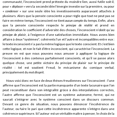
communauté, l’inconscient prend prétexte du moindre lien, aussi futile soit-il,
pour «
déplacer
» vers la seconde idée l’énergie investie sur la première, ou pour
«
condenser
» sur une seule idée les investissements auparavant attachés à
plusieurs. Alors que la pensée consciente a pour règle que tout ne peut pas se
faire en même temps, l’inconscient ne tient
aucun compte
du temps. Enfin, alors
que la pensée consciente respecte le
principe de réalité
et prend en
considération le coefficient d’adversité des choses, l’inconscient n’obéit qu’au
principe de plaisir
, à l’exigence d’une satisfaction immédiate. Nous avons bien
affaire à deux "systèmes", cohérents l’un et l’autre et incompatibles entre eux :
le texte inconscient n’a pas la même logique que le texte conscient. Et c’est bien
cette logique, et non le fait d’être inconscient, qui caractérise l’inconscient. La
preuve en est que nous pouvons nous amuser à appliquer la logique de
l’inconscient à des contenus parfaitement conscients, et qu’il se passe alors
quelque chose, une petite victoire du principe de plaisir sur le principe de
réalité : tel est soutient Freud, le mécanisme du comique verbal,
principalement du
mot d’esprit
.
Nous voici donc en face de deux thèses freudiennes sur l’inconscient : l’une
affirme que l’inconscient est la partie manquante d’un texte lacunaire que l’on
peut reconstituer dans son intégralité grâce à des interpolations correctes,
l’autre affirme que l’inconscient est un système autonome, fermé, qui ne
saurait s’intégrer avec le système conscient dans un discours commun.
Devant ce genre de situation, nous pouvons dénoncer l’incohérence de
l’auteur, ou faire le pari que cette incohérence apparente s’intègre dans une
cohérence supérieure. Si l’auteur est un véritable maître à penser, le choix de la