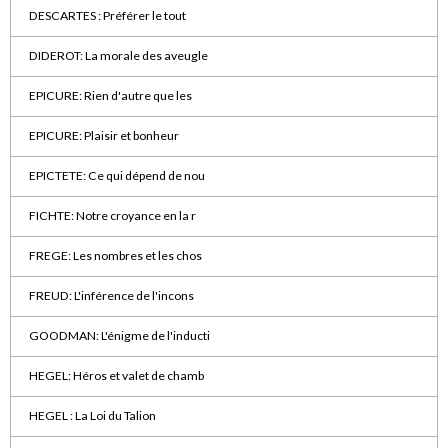
DESCARTES : Préférer le tout
DIDEROT: La morale des aveugle
EPICURE: Rien d'autre que les
EPICURE: Plaisir et bonheur
EPICTETE: Ce qui dépend de nou
FICHTE: Notre croyance en la r
FREGE: Les nombres et les chos
FREUD: L'inférence de l'incons
GOODMAN: L'énigme de l'inducti
HEGEL: Héros et valet de chamb
HEGEL : La Loi du Talion