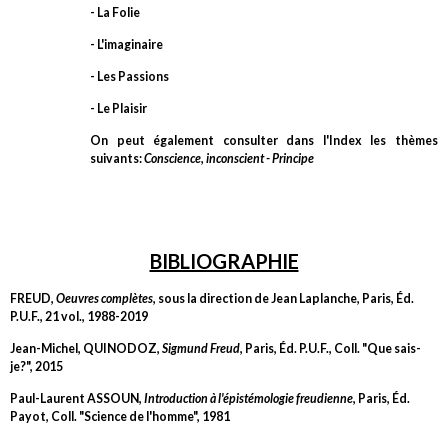
- La Folie
- L'imaginaire
- Les Passions
- Le Plaisir
On peut également consulter dans l'Index les thèmes
suivants:
Conscience, inconscient - Principe
BIBLIOGRAPHIE
FREUD,
Oeuvres complètes
, sous la direction de Jean Laplanche, Paris, Éd.
P.U.F., 21 vol., 1988-2019
Jean-Michel, QUINODOZ,
Sigmund Freud
, Paris, Éd. P.U.F., Coll. "Que sais-
je?", 2015
Paul-Laurent ASSOUN,
Introduction à l'épistémologie freudienne
, Paris, Éd.
Payot, Coll. "Science de l'homme", 1981