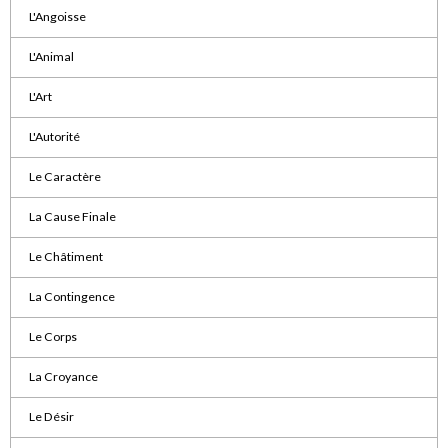
L'Angoisse
L'Animal
L'Art
L'Autorité
Le Caractère
La Cause Finale
Le Châtiment
La Contingence
Le Corps
La Croyance
Le Désir