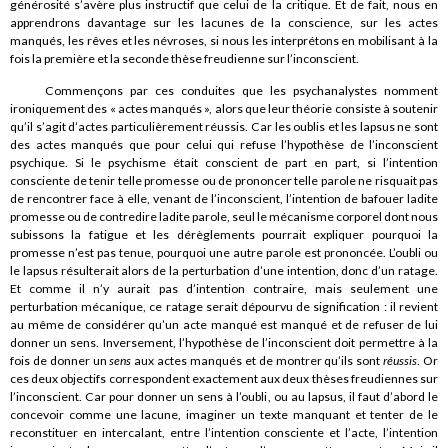
générosité s’avère plus instructif que celui de la critique. Et de fait, nous en
apprendrons davantage sur les lacunes de la conscience, sur les actes
manqués, les rêves et les névroses, si nous les interprétons en mobilisant à la
fois la première et la seconde thèse freudienne sur l’inconscient.
Commençons par ces conduites que les psychanalystes nomment
ironiquement des « actes manqués », alors que leur théorie consiste à soutenir
qu’il s’agit d’actes particulièrement réussis. Car les oublis et les lapsus ne sont
des actes manqués que pour celui qui refuse l’hypothèse de l’inconscient
psychique. Si le psychisme était conscient de part en part, si l’intention
consciente de tenir telle promesse ou de prononcer telle parole ne risquait pas
de rencontrer face à elle, venant de l’inconscient, l’intention de bafouer ladite
promesse ou de contredire ladite parole, seul le mécanisme corporel dont nous
subissons la fatigue et les dérèglements pourrait expliquer pourquoi la
promesse n’est pas tenue, pourquoi une autre parole est prononcée. L’oubli ou
le lapsus résulterait alors de la perturbation d’une intention, donc d’un ratage.
Et comme il n’y aurait pas d’intention contraire, mais seulement une
perturbation mécanique, ce ratage serait dépourvu de signification : il revient
au même de considérer qu’un acte manqué est manqué et de refuser de lui
donner un sens. Inversement, l’hypothèse de l’inconscient doit permettre à la
fois de donner un
sens
aux actes manqués et de montrer qu’ils sont
réussis
. Or
ces deux objectifs correspondent exactement aux deux thèses freudiennes sur
l’inconscient. Car pour donner un sens à l’oubli, ou au lapsus, il faut d’abord le
concevoir comme une lacune, imaginer un texte manquant et tenter de le
reconstituer en intercalant, entre l’intention consciente et l’acte, l’intention