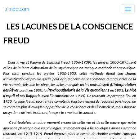
pimbe.com
LES LACUNES DE LA CONSCIENCE
FREUD
Dans la vie et l’œuvre de Sigmund Freud (1856-1939), les années 1880-1895 sont
celles de la lente élaboration de la psychanalyse en tant que méthode thérapeutique.
Plus tard, pendant les années 1900-1905, cette méthode étend son champ
d’investigation et prouve qu’elle peut éclairer certains phénomènes remarquables de la
vie normale, tels que les rêves, les actes manqués ou les mots d’esprit (
L’Interprétation
des Rêves
paraît en 1900, la
Psychopathologie de la Vie quotidienne
en 1901,
Le Mot
d’esprit et ses Rapports avec l’inconscient
en 1905). Un tournant important a lieu en
1920, lorsque Freud, pour rendre compte du fonctionnement de l’appareil psychique, ne
se contente plus d’invoquer l’opposition de la conscience et de l’inconscient, mais suppose
un système de trois instances, le « ça », le « moi » et le surmoi ».
C’est toutefois un autre moment encore de cette vie et de cette œuvre que notre
approche philosophique va privilégier, un moment qui a lieu quelques années avant ce
tournant, en 1915-1916. Freud éprouve alors le besoin de clarifier certains concepts