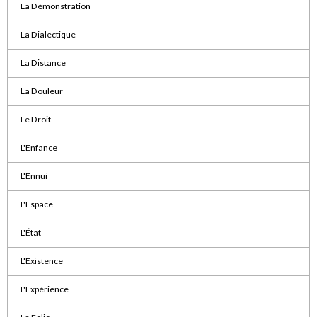
La Démonstration
La Dialectique
La Distance
La Douleur
Le Droit
L'Enfance
L'Ennui
L'Espace
L'État
L'Existence
L'Expérience