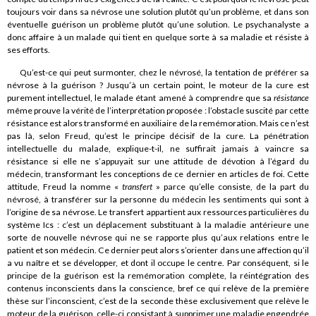
toujours voir dans sa névrose une solution plutôt qu’un problème, et dans son
éventuelle guérison un problème plutôt qu’une solution. Le psychanalyste a
donc affaire à un malade qui tient en quelque sorte à sa maladie et résiste à
ses efforts.
Qu’est-ce qui peut surmonter, chez le névrosé, la tentation de préférer sa
névrose à la guérison ? Jusqu’à un certain point, le moteur de la cure est
purement intellectuel, le malade étant amené à comprendre que sa
résistance
même prouve la vérité de l’interprétation proposée : l’obstacle suscité par cette
résistance est alors transformé en auxiliaire de la remémoration. Mais ce n’est
pas là, selon Freud, qu’est le principe décisif de la cure. La pénétration
intellectuelle du malade, explique-t-il, ne suffirait jamais à vaincre sa
résistance si elle ne s’appuyait sur une attitude de dévotion à l’égard du
médecin, transformant les conceptions de ce dernier en articles de foi. Cette
attitude, Freud la nomme «
transfert
» parce qu’elle consiste, de la part du
névrosé, à transférer sur la personne du médecin les sentiments qui sont à
l’origine de sa névrose. Le transfert appartient aux ressources particulières du
système Ics : c’est un déplacement substituant à la maladie antérieure une
sorte de nouvelle névrose qui ne se rapporte plus qu’aux relations entre le
patient et son médecin. Ce dernier peut alors s’orienter dans une affection qu’il
a vu naître et se développer, et dont il occupe le centre. Par conséquent, si le
principe de la guérison est la remémoration complète, la réintégration des
contenus inconscients dans la conscience, bref ce qui relève de la première
thèse sur l’inconscient, c’est de la seconde thèse exclusivement que relève le
moteur de la guérison, celle-ci consistant à supprimer une maladie engendrée