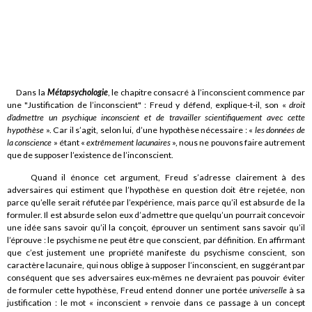
Dans la
Métapsychologie
, le chapitre consacré à l’inconscient commence par
une "Justification de l’inconscient" : Freud y défend, explique-t-il, son «
droit
d’admettre un psychique inconscient et de travailler scientifiquement avec cette
hypothèse
». Car il s’agit, selon lui, d’une hypothèse nécessaire : «
les données de
la conscience
» étant «
extrêmement lacunaires
», nous ne pouvons faire autrement
que de supposer l’existence de l’inconscient.
Quand il énonce cet argument, Freud s’adresse clairement à des
adversaires qui estiment que l’hypothèse en question doit être rejetée, non
parce qu’elle serait réfutée par l’expérience, mais parce qu’il est absurde de la
formuler. Il est absurde selon eux d’admettre que quelqu’un pourrait concevoir
une idée sans savoir qu’il la conçoit, éprouver un sentiment sans savoir qu’il
l’éprouve : le psychisme ne peut être que conscient, par définition. En affirmant
que c’est justement une propriété manifeste du psychisme conscient, son
caractère lacunaire, qui nous oblige à supposer l’inconscient, en suggérant par
conséquent que ses adversaires eux-mêmes ne devraient pas pouvoir éviter
de formuler cette hypothèse, Freud entend donner une portée
universelle
à sa
justification : le mot « inconscient » renvoie dans ce passage à un concept