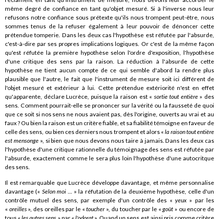
même degré de confiance en tant qu'objet mesuré. Si à l'inverse nous leur
refusons notre confiance sous prétexte qu'ils nous trompent peut-être, nous
sommes tenus de la refuser également à leur pouvoir de dénoncer cette
prétendue tomperie. Dans les deux cas l'hypothèse est réfutée par l'absurde,
c'est-à-dire par ses propres implications logiques. Or c'est de la même façon
qu'est réfutée la première hypothèse selon l'ordre d'exposition, l'hypothèse
d'une critique des sens par la raison. La réduction à l'absurde de cette
hypothèse ne tient aucun compte de ce qui semble d'abord la rendre plus
plausible que l'autre, le fait que l'instrument de mesure soit ici différent de
l'objet mesuré et extérieur à lui. Cette prétendue extériorité n'est en effet
qu'apparente, déclare Lucrèce, puisque la raison est «
sortie tout entière
» des
sens. Comment pourrait-elle se prononcer sur la vérité ou la fausseté de quoi
que ce soit si nos sens ne nous avaient pas, dès l'origine, ouverts au vrai et au
faux ? Ou bien la raison est un critère fiable, et sa fiabilité témoigne en faveur de
celle des sens, ou bien ces derniers nous trompent et alors «
la raison tout entière
est mensonge
», si bien que nous devons nous taire à jamais. Dans les deux cas
l'hypothèse d'une critique rationnelle du témoignage des sens est réfutée par
l'absurde, exactement comme le sera plus loin l'hypothèse d'une autocritque
des sens.
Il est remarquable que Lucrèce développe davantage, et même personnalise
davantage («
Selon moi ...
» la réfutation de la deuxième hypothèse, celle d'un
contrôle mutuel des sens, par exemple d'un contrôle des «
yeux
» par les
«
oreilles
», des oreilles par le «
toucher
», du toucher par le «
goût
» ou encore de
tous «
les autres sens
» par «
l'odorat
». Quand un sens est ainsi pris comme critère