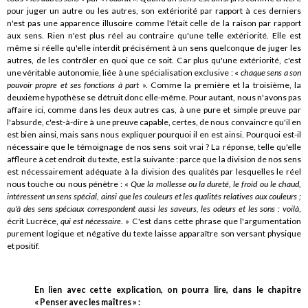
pour juger un autre ou les autres, son extériorité par rapport à ces derniers
n'est pas une apparence illusoire comme l'était celle de la raison par rapport
aux sens. Rien n'est plus réel au contraire qu'une telle extériorité. Elle est
même si réelle qu'elle interdit précisément à un sens quelconque de juger les
autres, de les contrôler en quoi que ce soit. Car plus qu'une extériorité, c'est
une véritable autonomie, liée à une spécialisation exclusive : «
chaque sens a son
pouvoir propre et ses fonctions à part
». Comme la première et la troisième, la
deuxième hypothèse se détruit donc elle-même. Pour autant, nous n'avons pas
affaire ici, comme dans les deux autres cas, à une pure et simple preuve par
l'absurde, c'est-à-dire à une preuve capable, certes, de nous convaincre qu'il en
est bien ainsi, mais sans nous expliquer pourquoi il en est ainsi. Pourquoi est-il
nécessaire que le témoignage de nos sens soit vrai ? La réponse, telle qu'elle
affleure à cet endroit du texte, est la suivante : parce que la division de nos sens
est nécessairement adéquate à la division des qualités par lesquelles le réel
nous touche ou nous pénètre : «
Que la mollesse ou la dureté, le froid ou le chaud,
intéressent un sens spécial, ainsi que les couleurs et les qualités relatives aux couleurs ;
qu'à des sens spéciaux correspondent aussi les saveurs, les odeurs et les sons : voilà
,
écrit Lucrèce,
qui est nécessaire
. » C'est dans cette phrase que l'argumentation
purement logique et négative du texte laisse apparaître son versant physique
et positif.
En lien avec cette explication, on pourra lire, dans le chapitre
« Penser avec les maîtres » :