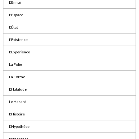
L'Ennui
L'Espace
L'État
L'Existence
L'Expérience
La Folie
La Forme
L'Habitude
Le Hasard
L'Histoire
L'Hypothèse
L'Ignorance