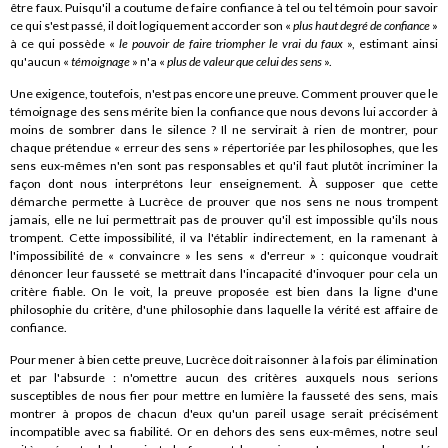
être faux. Puisqu'il a coutume de faire confiance à tel ou tel témoin pour savoir
ce qui s'est passé, il doit logiquement accorder son «
plus haut degré de confiance
»
à ce qui possède «
le pouvoir de faire triompher le vrai du faux
», estimant ainsi
qu'aucun «
témoignage
» n'a «
plus de valeur que celui des sens
».
Une exigence, toutefois, n'est pas encore une preuve. Comment prouver que le
témoignage des sens mérite bien la confiance que nous devons lui accorder à
moins de sombrer dans le silence ? Il ne servirait à rien de montrer, pour
chaque prétendue « erreur des sens » répertoriée par les philosophes, que les
sens eux-mêmes n'en sont pas responsables et qu'il faut plutôt incriminer la
façon dont nous interprétons leur enseignement. À supposer que cette
démarche permette à Lucrèce de prouver que nos sens ne nous trompent
jamais, elle ne lui permettrait pas de prouver qu'il est impossible qu'ils nous
trompent. Cette impossibilité, il va l'établir indirectement, en la ramenant à
l'impossibilité de « convaincre » les sens « d'erreur » : quiconque voudrait
dénoncer leur fausseté se mettrait dans l'incapacité d'invoquer pour cela un
critère fiable. On le voit, la preuve proposée est bien dans la ligne d'une
philosophie du critère, d'une philosophie dans laquelle la vérité est affaire de
confiance.
Pour mener à bien cette preuve, Lucrèce doit raisonner à la fois par élimination
et par l'absurde : n'omettre aucun des critères auxquels nous serions
susceptibles de nous fier pour mettre en lumière la fausseté des sens, mais
montrer à propos de chacun d'eux qu'un pareil usage serait précisément
incompatible avec sa fiabilité. Or en dehors des sens eux-mêmes, notre seul