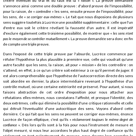
critère éventuel du vrai et du faux est la «
raison
». La preuve demandée
s'annonce ainsi comme une double preuve : d'abord preuve de l'impossibilité,
pour la raison, de «
contredire
» les sens, ensuite preuve de l'impossibilité, pour
les sens, de «
se corriger eux-mêmes
». Le fait que nous disposions de plusieurs
sens suggère toutefois à Lucrèce une possibilité supplémentaire : celle que l'un
d'entre eux soit le critère révélant la fausseté d'un autre. Il est impératif
d'exclure également cette troisième possibilité, de montrer que «
les sens n'ont
pas le moyen de se contrôler mutuellement
». La preuve demandée sera donc en fin
de compte une triple preuve.
Dans l'exposé de cette triple preuve par l'absurde, Lucrèce commence par
réfuter l'hypothèse la plus plausible à première vue, celle qui voudrait qu'une
autre faculté que les sens, la raison, ait pour «
mission
» de les contredire : on
s'attend, en effet, à ce qu'un critère soit extérieur à ce qu'il permet de juger. Il
est alors compréhensible que l'hypothèse de l'autocorrection directe des sens
soit abordée en dernier, la place intermédiaire revenant à l'hypothèse d'un
contrôle mutuel, où une certaine extériorité est préservé. Pour autant, si nous
faisons abstraction de cet ordre d'exposition pour nous attacher aux
réfutations elles-mêmes, nous constatons l'affinité, et presque l'identité, des
deux extrêmes, celle qui élimine la possibilité d'une critique rationnelle et celle
qui détruit l'éventualité d'une autocritique des sens. Voyons d'abord cette
dernière. Ce qui fait que les sens ne peuvent se corriger eux-mêmes, énonce
Lucrèce de façon elliptique, c'est qu'ils «
réclameront toujours le même degré de
confiance
». Dès lors qu'ils sont à la fois pour nous l'instrument de mesure et
l'objet mesuré, si nous leur accordons le plus haut degré de confiance qu'ils
réclament en tant qu'instrument de mesure, nous devons leur accorder le