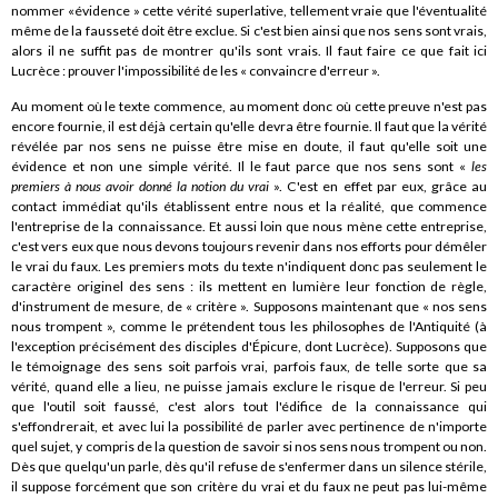
nommer «évidence » cette vérité superlative, tellement vraie que l'éventualité
même de la fausseté doit être exclue. Si c'est bien ainsi que nos sens sont vrais,
alors il ne suffit pas de montrer qu'ils sont vrais. Il faut faire ce que fait ici
Lucrèce : prouver l'impossibilité de les « convaincre d'erreur ».
Au moment où le texte commence, au moment donc où cette preuve n'est pas
encore fournie, il est déjà certain qu'elle devra être fournie. Il faut que la vérité
révélée par nos sens ne puisse être mise en doute, il faut qu'elle soit une
évidence et non une simple vérité. Il le faut parce que nos sens sont «
les
premiers à nous avoir donné la notion du vrai
». C'est en effet par eux, grâce au
contact immédiat qu'ils établissent entre nous et la réalité, que commence
l'entreprise de la connaissance. Et aussi loin que nous mène cette entreprise,
c'est vers eux que nous devons toujours revenir dans nos efforts pour démêler
le vrai du faux. Les premiers mots du texte n'indiquent donc pas seulement le
caractère originel des sens : ils mettent en lumière leur fonction de règle,
d'instrument de mesure, de « critère ». Supposons maintenant que « nos sens
nous trompent », comme le prétendent tous les philosophes de l'Antiquité (à
l'exception précisément des disciples d'Épicure, dont Lucrèce). Supposons que
le témoignage des sens soit parfois vrai, parfois faux, de telle sorte que sa
vérité, quand elle a lieu, ne puisse jamais exclure le risque de l'erreur. Si peu
que l'outil soit faussé, c'est alors tout l'édifice de la connaissance qui
s'effondrerait, et avec lui la possibilité de parler avec pertinence de n'importe
quel sujet, y compris de la question de savoir si nos sens nous trompent ou non.
Dès que quelqu'un parle, dès qu'il refuse de s'enfermer dans un silence stérile,
il suppose forcément que son critère du vrai et du faux ne peut pas lui-même