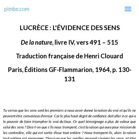
pimbe.com
LUCRÈCE : L'ÉVIDENCE DES SENS
De la nature
, livre IV, vers 491 – 515
Traduction française de Henri Clouard
Paris, Éditions GF-Flammarion, 1964, p. 130-
131
Tu verras que les sens sont les premiers à nous avoir donné la notion du vrai et qu'ils ne
peuvent être convaincus d'erreur. Car le plus haut degré de confiance doit aller à ce qui a
le pouvoir de faire triompher le vrai du faux. Or quel témoignage a plus de valeur que
celui des sens ? Dira-t-on que s'ils nous trompent, c'est la raison qui aura pour mission de
les contredire, elle qui est sortie d'eux tout entière ? Nous trompent-ils, alors la raison
tout entière est mensonge. Dira-t-on que les oreilles peuvent corriger les yeux, et être