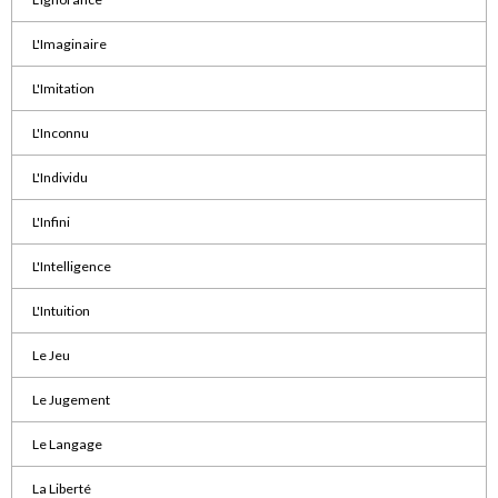
L'Imaginaire
L'Imitation
L'Inconnu
L'Individu
L'Infini
L'Intelligence
L'Intuition
Le Jeu
Le Jugement
Le Langage
La Liberté