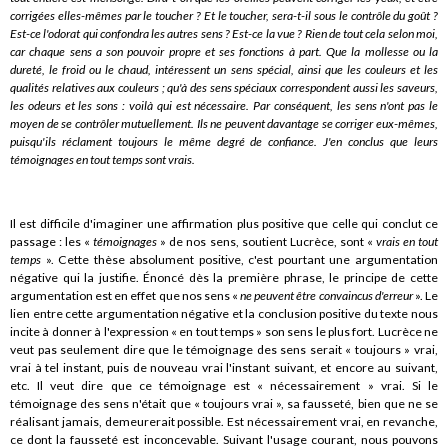
corrigées elles-mêmes par le toucher ? Et le toucher, sera-t-il sous le contrôle du goût ?
Est-ce l'odorat qui confondra les autres sens ? Est-ce la vue ? Rien de tout cela selon moi,
car chaque sens a son pouvoir propre et ses fonctions à part. Que la mollesse ou la
dureté, le froid ou le chaud, intéressent un sens spécial, ainsi que les couleurs et les
qualités relatives aux couleurs ; qu'à des sens spéciaux correspondent aussi les saveurs,
les odeurs et les sons : voilà qui est nécessaire. Par conséquent, les sens n'ont pas le
moyen de se contrôler mutuellement. Ils ne peuvent davantage se corriger eux-mêmes,
puisqu'ils réclament toujours le même degré de confiance. J'en conclus que leurs
témoignages en tout temps sont vrais.
Il est difficile d'imaginer une affirmation plus positive que celle qui conclut ce
passage : les «
témoignages
» de nos sens, soutient Lucrèce, sont «
vrais en tout
temps
». Cette thèse absolument positive, c'est pourtant une argumentation
négative qui la justifie. Énoncé dès la première phrase, le principe de cette
argumentation est en effet que nos sens «
ne peuvent être convaincus d'erreur
». Le
lien entre cette argumentation négative et la conclusion positive du texte nous
incite à donner à l'expression « en tout temps » son sens le plus fort. Lucrèce ne
veut pas seulement dire que le témoignage des sens serait « toujours » vrai,
vrai à tel instant, puis de nouveau vrai l'instant suivant, et encore au suivant,
etc. Il veut dire que ce témoignage est « nécessairement » vrai. Si le
témoignage des sens n'était que « toujours vrai », sa fausseté, bien que ne se
réalisant jamais, demeurerait possible. Est nécessairement vrai, en revanche,
ce dont la fausseté est inconcevable. Suivant l'usage courant, nous pouvons